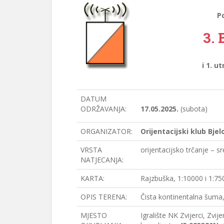
Po
3.
i 1. u
DATUM
ODRŽAVANJA:
17.05.2025.
(subota)
ORGANIZATOR:
Orijentacijski klub Bjel
VRSTA
orijentacijsko trčanje – s
NATJECANJA:
KARTA:
Rajzbuška, 1:10000 i 1:75
OPIS TERENA:
Čista kontinentalna šuma
MJESTO
Igralište NK Zvijerci, Zvije