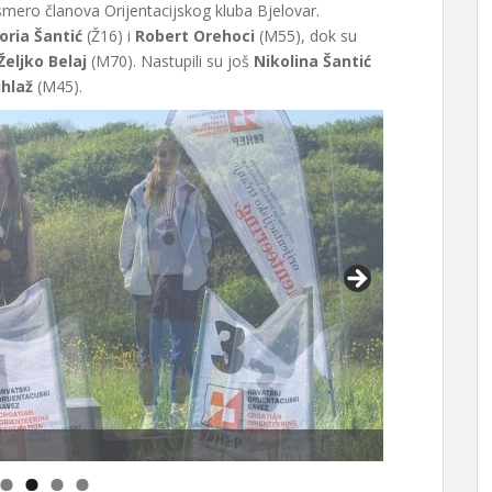
osmero članova Orijentacijskog kluba Bjelovar.
oria Šantić
(Ž16) i
Robert Orehoci
(M55), dok su
Željko Belaj
(M70). Nastupili su još
Nikolina Šantić
hlaž
(M45).