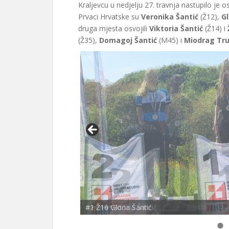
Kraljevcu u nedjelju 27. travnja nastupilo je 
Prvaci Hrvatske su
Veronika Šantić
(Ž12),
Gl
druga mjesta osvojili
Viktoria Šantić
(Ž14) i
(Ž35),
Domagoj Šantić
(M45) i
Miodrag Tru
#1 Ž16 Gloria Šantić