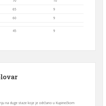
70
10
65
9
60
9
45
9
elovar
anju na duge staze koje je održano u Kupinečkom