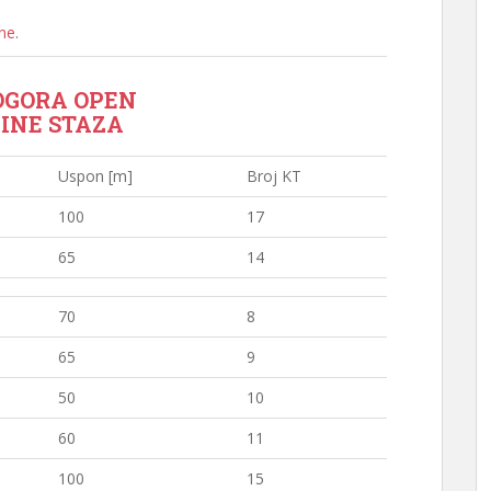
ine
.
LOGORA OPEN
INE STAZA
Uspon [m]
Broj KT
100
17
65
14
70
8
65
9
50
10
60
11
100
15