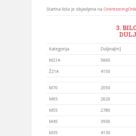
Startna lista je objavljena na
OrienteeringOnl
3. BI
DULJ
Kategorija
Duljina[m]
M21A
5660
Ž21A
4150
M70
2050
M65
2620
M55
2780
M45
3930
M35
4130