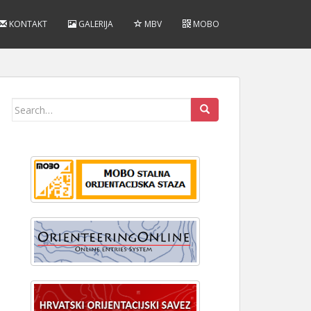
KONTAKT
GALERIJA
MBV
MOBO
Search
for: