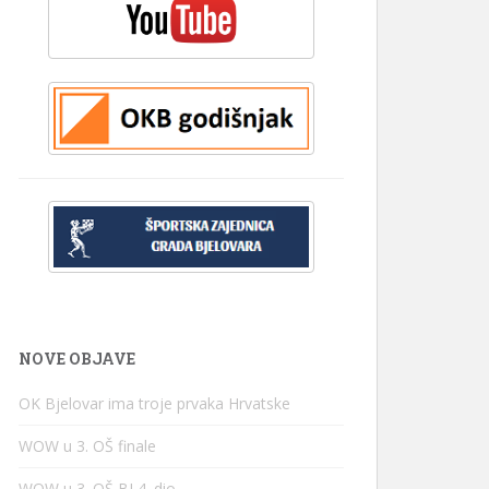
NOVE OBJAVE
OK Bjelovar ima troje prvaka Hrvatske
WOW u 3. OŠ finale
WOW u 3. OŠ BJ 4. dio