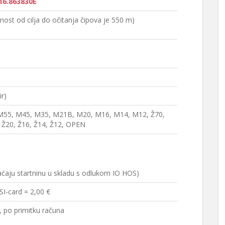
16.863830E
ost od cilja do očitanja čipova je 550 m)
r)
M55, M45, M35, M21B, M20, M16, M14, M12, Ž70,
, Ž20, Ž16, Ž14, Ž12, OPEN
 plaćaju startninu u skladu s odlukom IO HOS)
I-card = 2,00 €
, po primitku računa