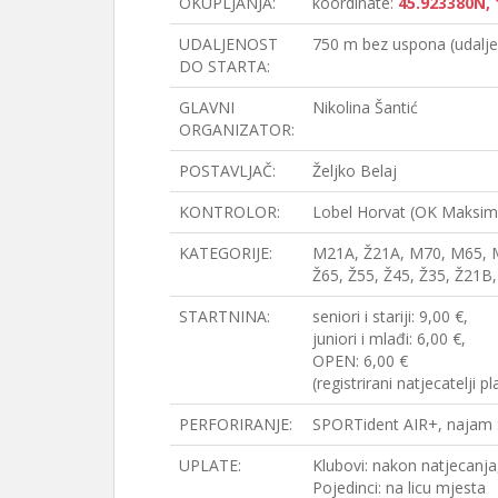
OKUPLJANJA:
koordinate:
45.923380N, 
UDALJENOST
750 m bez uspona (udaljen
DO STARTA:
GLAVNI
Nikolina Šantić
ORGANIZATOR:
POSTAVLJAČ:
Željko Belaj
KONTROLOR:
Lobel Horvat (OK Maksimi
KATEGORIJE:
M21A, Ž21A, M70, M65, 
Ž65, Ž55, Ž45, Ž35, Ž21B
STARTNINA:
seniori i stariji: 9,00 €,
juniori i mlađi: 6,00 €,
OPEN: 6,00 €
(registrirani natjecatelji
PERFORIRANJE:
SPORTident AIR+, najam S
UPLATE:
Klubovi: nakon natjecanja
Pojedinci: na licu mjesta