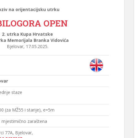
ziv na orijentacijsku utrku
 BILOGORA OPEN
2. utrka Kupa Hrvatske
trka Memorijala Branka Vidovića
Bjelovar, 17.05.2025.
ovar
rednje staze
00 (za MŽ55 i starije), e=5m
, mjestimično zaraštena
rci 77A, Bjelovar,