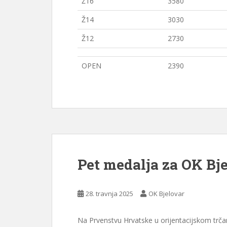
Ž16
3580
Ž14
3030
Ž12
2730
OPEN
2390
Pet medalja za OK Bj
28. travnja 2025
OK Bjelovar
Na Prvenstvu Hrvatske u orijentacijskom trč