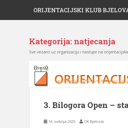
S
ORIJENTACIJSKI KLUB BJELOV
k
i
p
t
o
Kategorija:
natjecanja
m
a
Sve vezano uz organizaciju i nastupe na orijentacijs
i
n
c
o
n
t
e
n
3. Bilogora Open – sta
t
16. svibnja 2025
OK Bjelovar