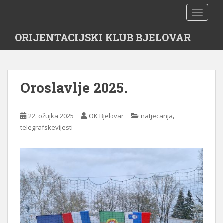
S
TOGGLE
k
i
ORIJENTACIJSKI KLUB BJELOVAR
p
t
o
m
Oroslavlje 2025.
a
i
n
,
22. ožujka 2025
OK Bjelovar
natjecanja
c
telegrafskevijesti
o
n
t
e
n
t