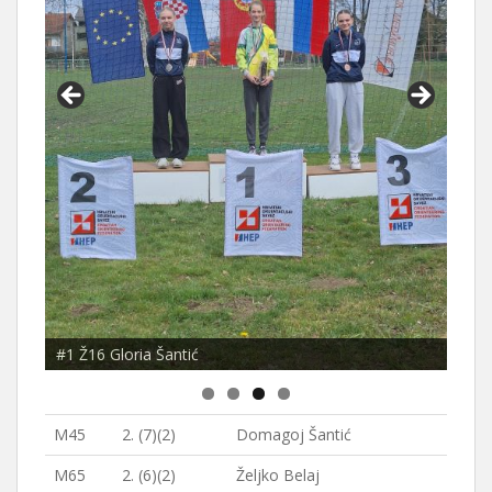
#1 Ž16 Gloria Šantić
M45
2. (7)(2)
Domagoj Šantić
M65
2. (6)(2)
Željko Belaj