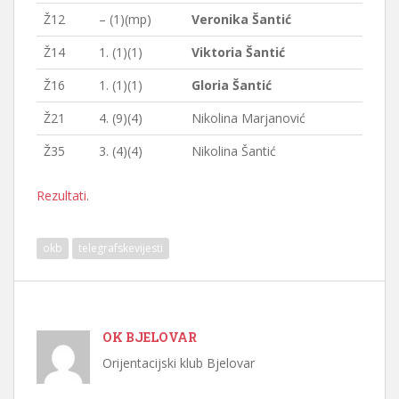
Ž12
– (1)(mp)
Veronika Šantić
Ž14
1. (1)(1)
Viktoria Šantić
Ž16
1. (1)(1)
Gloria Šantić
Ž21
4. (9)(4)
Nikolina Marjanović
Ž35
3. (4)(4)
Nikolina Šantić
Rezultati
.
okb
telegrafskevijesti
OK BJELOVAR
Orijentacijski klub Bjelovar