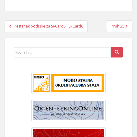
Navigacija
Prestanak podrške za SI-Card5 i SI-Card6
Prvih 25
objava
Search
for: