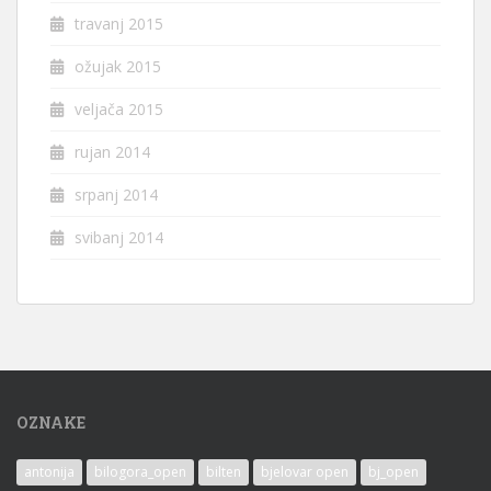
travanj 2015
ožujak 2015
veljača 2015
rujan 2014
srpanj 2014
svibanj 2014
OZNAKE
antonija
bilogora_open
bilten
bjelovar open
bj_open