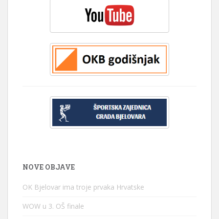
NOVE OBJAVE
OK Bjelovar ima troje prvaka Hrvatske
WOW u 3. OŠ finale