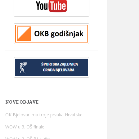
NOVE OBJAVE
OK Bjelovar ima troje prvaka Hrvatske
WOW u 3. OŠ finale
WOW u 3. OŠ BJ 4. dio