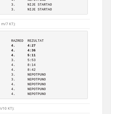
 m/7 KT):
       RANG	PREZIME, IME		RAZRED	REZULTAT
	3	Crkvenac Ema		4.	5:11
/10 KT):