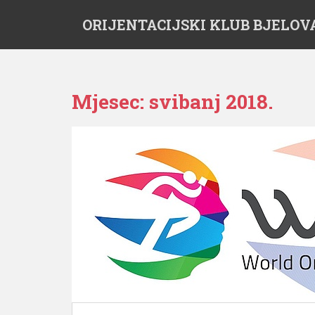
S
ORIJENTACIJSKI KLUB BJELOV
k
i
p
t
o
Mjesec:
svibanj 2018.
m
a
i
n
c
o
n
t
e
n
t