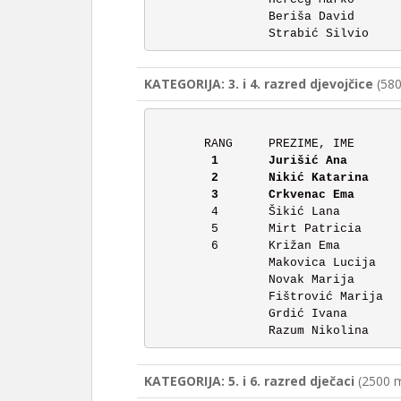
		Beriša David		3.	NIJE STARTAO

KATEGORIJA: 3. i 4. razred djevojčice
(580
	1	Jurišić Ana 		4.	4:27

	2	Nikić Katarina		4.	4:36

	4	Šikić Lana		3.	5:53

	5	Mirt Patricia		4.	8:14

	6	Križan Ema		4.	8:42

		Makovica Lucija 	3.	NEPOTPUNO

		Novak Marija		3.	NEPOTPUNO

		Fištrović Marija	4.	NEPOTPUNO

		Grdić Ivana 		4.	NEPOTPUNO

KATEGORIJA: 5. i 6. razred dječaci
(2500 m