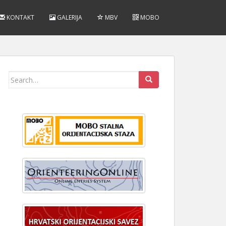
KONTAKT
GALERIJA
MBV
MOBO
Search
for: