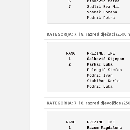
	6	Minković Matea		6.	32:24

	7	Sedlić Eva Mia		5.	44:46

		Vosmek Lorena		6.	NEPOTPUNO

KATEGORIJA: 7. i 8. razred dječaci
(2500 m
	1	Šalković Stjepan 	7.	20:45

		Pelengić Stefan		7.	NEPOTPUNO

		Modrić Ivan		8.	NEPOTPUNO

		Stubičan Karlo		8.	NEPOTPUNO

KATEGORIJA: 7. i 8. razred djevojčice
(250
	1	Razum Magdalena		7.	15:50
