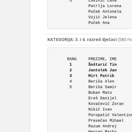
	5	Lukinić Lana		1.	5:44

		Patrlja Lorena 		1.	NEPOTPUNO

		Puček Antonela		1.	NEPOTPUNO

		Vujić Jelena		1.	NEPOTPUNO

KATEGORIJA: 3. i 4. razred dječaci
(580 m/
	1	Šoštarić Tin		4.	3:46

	2	Jantolek Jan 		4.	4:05

	4	Beriša Alen		4.	4:57

	5	Beriša Samir		4.	5:52

		Buban Mato		3.	NEPOTPUNO

		Ereš Danijel 		3.	NEPOTPUNO

		Kovačević Zoran		3.	NEPOTPUNO

		Nikič Ivan		3.	NEPOTPUNO

		Poropatić Valentino	3.	NEPOTPUNO

		Presečan Mihael		3.	NEPOTPUNO

		Razum Andrej		3.	NEPOTPUNO

		Herceg Marko		4.	NEPOTPUNO
