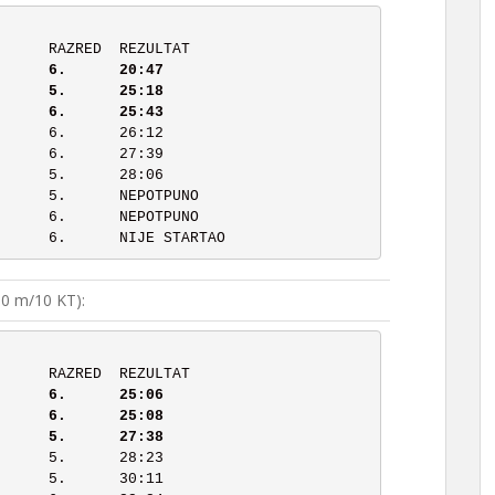
       RANG	PREZIME, IME		RAZRED	REZULTAT
	3	Jurišić Borna		6.	25:43
0 m/10 KT):
       RANG	PREZIME, IME		RAZRED	REZULTAT
	3	Krištofac Emina		5.	27:38