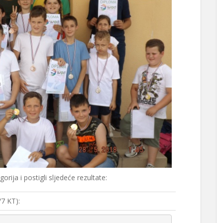
orija i postigli sljedeće rezultate:
7 KT):