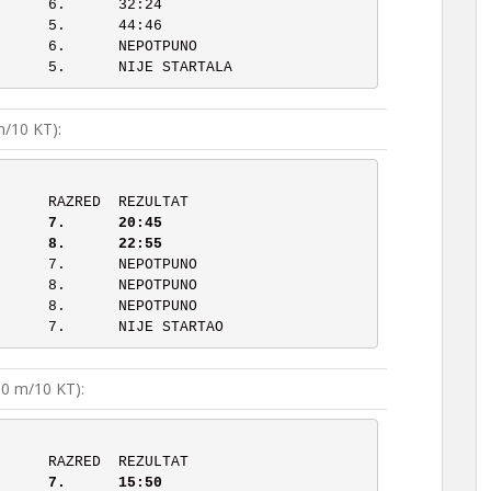
/10 KT):
       RANG	PREZIME, IME		RAZRED	REZULTAT
	2	Markač Luka 		8.	22:55
0 m/10 KT):
       RANG	PREZIME, IME		RAZRED	REZULTAT