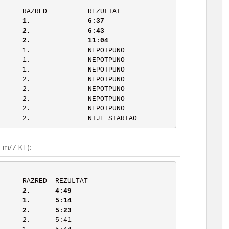
      RANG	PREZIME, IME		RAZRED	        REZULTAT
	3	Relić Leon		2.		11:04
 m/7 KT):
       RANG	PREZIME, IME		RAZRED	REZULTAT
	3	Lončarić Valerija	2.	5:23