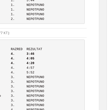
7 KT):
       RANG	PREZIME, IME		RAZRED	REZULTAT
	3	Mirt Patrik		4.	4:20