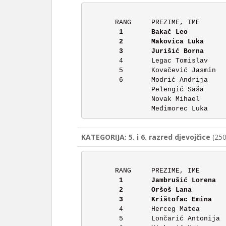
	1	Bakač Leo		6.	20:47

	2	Makovica Luka		5.	25:18

	4	Legac Tomislav		6.	26:12

	5	Kovačević Jasmin	6.	27:39

	6	Modrić Andrija		5.	28:06

		Pelengić Saša		5.	NEPOTPUNO

		Novak Mihael		6.	NEPOTPUNO

KATEGORIJA: 5. i 6. razred djevojčice
(250
	1	Jambrušić Lorena	6.	25:06

	2	Oršoš Lana		6.	25:08

	4	Herceg Matea		5.	28:23

	5	Lončarić Antonija	5.	30:11
