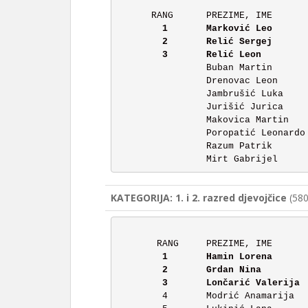
	1	Marković Leo		1.		6:37

	2	Relić Sergej		2.		6:43

		Buban Martin		1.		NEPOTPUNO

		Drenovac Leon		1.		NEPOTPUNO

		Jambrušić Luka		1.		NEPOTPUNO

		Jurišić Jurica		2.		NEPOTPUNO

		Makovica Martin		2.		NEPOTPUNO

		Poropatić Leonardo	2.		NEPOTPUNO

		Razum Patrik		2.		NEPOTPUNO

KATEGORIJA: 1. i 2. razred djevojčice
(580
	1	Hamin Lorena		2.	4:49

	2	Grdan Nina		1.	5:14

	4	Modrić Anamarija	2.	5:41
