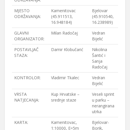
MJESTO
Kamenitovac
Bjelovar
ODRŽAVANJA:
(45.911513,
(45.910540,
16.948184)
16.238989)
GLAVNI
Milan Radočaj
Vedran
ORGANIZATOR:
Bijelić
POSTAVLJAČ
Damir Klobučarić
Nikolina
STAZA:
Šantić i
Sanja
Radočaj
KONTROLOR:
Vladimir Tkalec
Vedran
Bijelić
VRSTA
Kup Hrvatske –
Veseli sprint
NATJECANJA:
srednje staze
u parku –
nerangirana
utrka
KARTA:
Kamenitovac,
Bjelovar-
1:10000, E=5m
Borik,