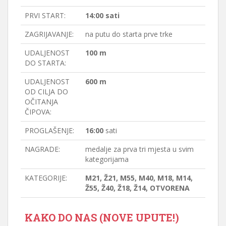
PRVI START:
14:00 sati
ZAGRIJAVANJE:
na putu do starta prve trke
UDALJENOST
100 m
DO STARTA:
UDALJENOST
600 m
OD CILJA DO
OČITANJA
ČIPOVA:
PROGLAŠENJE:
16:00
sati
NAGRADE:
medalje za prva tri mjesta u svim
kategorijama
KATEGORIJE:
M21, Ž21, M55, M40, M18, M14,
Ž55, Ž40, Ž18, Ž14, OTVORENA
KAKO DO NAS (NOVE UPUTE!)