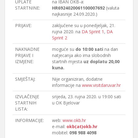
UPLATE
na IBAN OKB-a:
STARTNINE:
HR6924020061100007692
(valuta
najkasnije 24.09.2020.)
PRIJAVE:
zaključene su u ponedjeljak, 21.
rujna 2020. na
DA Sprint 1
,
DA
Sprint 2
NAKNADNE
moguće su
do 10:00 sati
na dan
PRIJAVE I
natjecanja ako ima slobodnih
IZMJENE:
startnih mjesta
uz doplatu 20,00
kuna.
SMJEŠTAJ:
Nije organiziran, dodatne
informacije na
www.visitdaruvar.hr
IZVLAČENJE
srijeda, 23. rujna 2020. u 19:00 sati
STARTNIH
u OK Bjelovar
LISTA:
INFORMACIJE:
web:
www.okb.hr
e-mail:
okb(at)okb.hr
mobitel:
098 988 4098