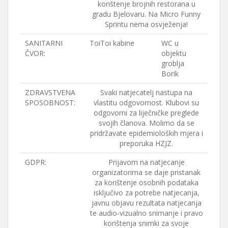
korištenje brojnih restorana u
gradu Bjelovaru. Na Micro Funny
Sprintu nema osvježenja!
SANITARNI
ToiToi kabine
WC u
ČVOR:
objektu
groblja
Borik
ZDRAVSTVENA
Svaki natjecatelj nastupa na
SPOSOBNOST:
vlastitu odgovornost. Klubovi su
odgovorni za liječničke preglede
svojih članova. Molimo da se
pridržavate epidemioloških mjera i
preporuka HZJZ.
GDPR:
Prijavom na natjecanje
organizatorima se daje pristanak
za korištenje osobnih podataka
isključivo za potrebe natjecanja,
javnu objavu rezultata natjecanja
te audio-vizualno snimanje i pravo
korištenja snimki za svoje