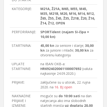
KATEGORIJE:
M21A, Ž21A, M65, M55, M45,
M35, M21B, M20, M16, M14, M12,
Ž65, Ž55, Ž45, Ž35, Ž21B, Ž20, Ž16,
Ž14, Ž12, OPEN
PERFORIRANJE:
SPORTident (najam SI-čipa =
10,00 kn)
STARTNINA:
45,00 kn
za seniore i starije;
30,00
kn
za juniore i mlađe;
30,00 kn
za
otvorenu kategoriju
UPLATE
na IBAN OKB-a:
STARTNINE:
HR6924020061100007692
(valuta
najkasnije 24.09.2020.)
PRIJAVE:
zaključene su u utorak, 22. rujna
2020. na
16. BJ open
NAKNADNE
moguće su
do 10:00 sati
na dan
PRIJAVE I
natjecanja ako ima slobodnih
IZMJENE:
startnih mjesta
uz doplatu 20,00