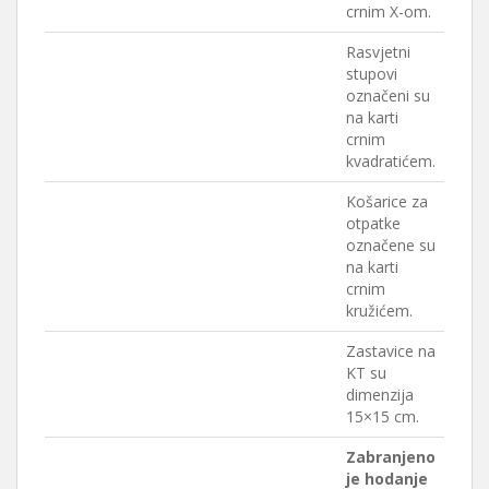
crnim X-om.
Rasvjetni
stupovi
označeni su
na karti
crnim
kvadratićem.
Košarice za
otpatke
označene su
na karti
crnim
kružićem.
Zastavice na
KT su
dimenzija
15×15 cm.
Zabranjeno
je hodanje