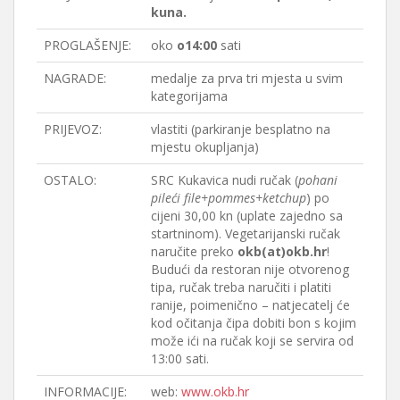
kuna.
PROGLAŠENJE:
oko
o14:00
sati
NAGRADE:
medalje za prva tri mjesta u svim
kategorijama
PRIJEVOZ:
vlastiti (parkiranje besplatno na
mjestu okupljanja)
OSTALO:
SRC Kukavica nudi ručak (
pohani
pileći file+pommes+ketchup
) po
cijeni 30,00 kn (uplate zajedno sa
startninom). Vegetarijanski ručak
naručite preko
okb(at)okb.hr
!
Budući da restoran nije otvorenog
tipa, ručak treba naručiti i platiti
ranije, poimenično – natjecatelj će
kod očitanja čipa dobiti bon s kojim
može ići na ručak koji se servira od
13:00 sati.
INFORMACIJE:
web:
www.okb.hr