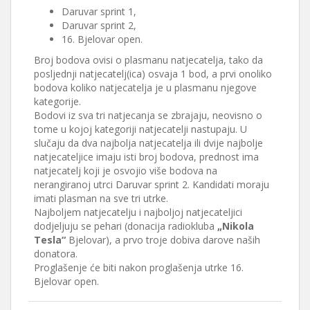
Daruvar sprint 1,
Daruvar sprint 2,
16. Bjelovar open.
Broj bodova ovisi o plasmanu natjecatelja, tako da
posljednji natjecatelj(ica) osvaja 1 bod, a prvi onoliko
bodova koliko natjecatelja je u plasmanu njegove
kategorije.
Bodovi iz sva tri natjecanja se zbrajaju, neovisno o
tome u kojoj kategoriji natjecatelji nastupaju. U
slučaju da dva najbolja natjecatelja ili dvije najbolje
natjecateljice imaju isti broj bodova, prednost ima
natjecatelj koji je osvojio više bodova na
nerangiranoj utrci Daruvar sprint 2. Kandidati moraju
imati plasman na sve tri utrke.
Najboljem natjecatelju i najboljoj natjecateljici
dodjeljuju se pehari (donacija radiokluba
„Nikola
Tesla“
Bjelovar), a prvo troje dobiva darove naših
donatora.
Proglašenje će biti nakon proglašenja utrke 16.
Bjelovar open.