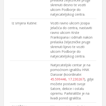
prelaska željezničke pruge
skrenuti desno te voziti
ulicom Podborje do
natjecateljskog centra.
Iz smjera Kutine:
Voziti ravno ulicom Josipa
Jelačića do centra, nastaviti
ravno ulicom Krste
Frankopana i odmah nakon
prelaska željezničke pruge
skrenuti lijevo te voziti
ulicom Podborje do
natjecateljskog centra.
Natjecateljski centar je na
pomoćnom igralištu HNK
Daruvar (koordinate:
45.599446, 17.230267
), gdje
možete postaviti svoje
šatore, dekice i ostalu
opremu. Parkiralište je na
livadi pored igrališta.