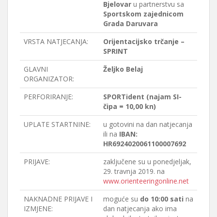
Bjelovar
u partnerstvu sa
Sportskom zajednicom
Grada Daruvara
VRSTA NATJECANJA:
Orijentacijsko trčanje –
SPRINT
GLAVNI
Željko Belaj
ORGANIZATOR:
PERFORIRANJE:
SPORTident (najam SI-
čipa = 10,00 kn)
UPLATE STARTNINE:
u gotovini na dan natjecanja
ili na
IBAN:
HR6924020061100007692
PRIJAVE:
zaključene su u ponedjeljak,
29. travnja 2019. na
www.orienteeringonline.net
NAKNADNE PRIJAVE I
moguće su
do 10:00 sati
na
IZMJENE:
dan natjecanja ako ima