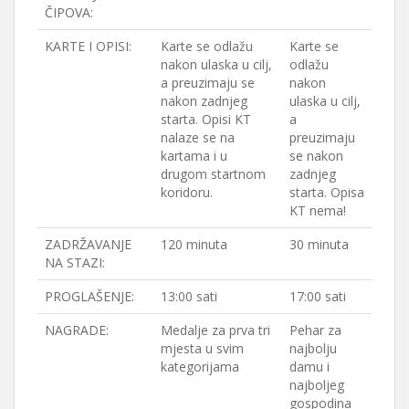
ČIPOVA:
KARTE I OPISI:
Karte se odlažu
Karte se
nakon ulaska u cilj,
odlažu
a preuzimaju se
nakon
nakon zadnjeg
ulaska u cilj,
starta. Opisi KT
a
nalaze se na
preuzimaju
kartama i u
se nakon
drugom startnom
zadnjeg
koridoru.
starta. Opisa
KT nema!
ZADRŽAVANJE
120 minuta
30 minuta
NA STAZI:
PROGLAŠENJE:
13:00 sati
17:00 sati
NAGRADE:
Medalje za prva tri
Pehar za
mjesta u svim
najbolju
kategorijama
damu i
najboljeg
gospodina