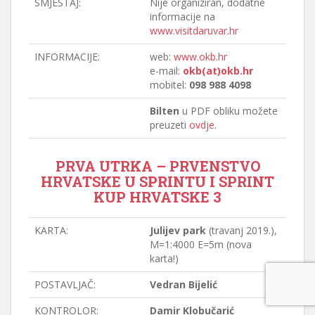
SMJEŠTAJ:
Nije organiziran, dodatne
informacije na
www.visitdaruvar.hr
INFORMACIJE:
web:
www.okb.hr
e-mail:
okb(at)okb.hr
mobitel:
098 988 4098
Bilten
u PDF obliku možete
preuzeti
ovdje
.
PRVA UTRKA – PRVENSTVO
HRVATSKE U SPRINTU I SPRINT
KUP HRVATSKE 3
KARTA:
Julijev park
(travanj 2019.),
M=1:4000 E=5m (nova
karta!)
POSTAVLJAČ:
Vedran Bijelić
KONTROLOR:
Damir Klobučarić