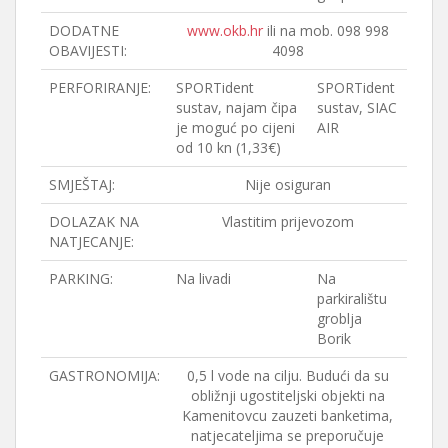
DODATNE
www.okb.hr
ili na mob. 098 998
OBAVIJESTI:
4098
PERFORIRANJE:
SPORTident
SPORTident
sustav, najam čipa
sustav, SIAC
je moguć po cijeni
AIR
od 10 kn (1,33€)
SMJEŠTAJ:
Nije osiguran
DOLAZAK NA
Vlastitim prijevozom
NATJECANJE:
PARKING:
Na livadi
Na
parkiralištu
groblja
Borik
GASTRONOMIJA:
0,5 l vode na cilju. Budući da su
obližnji ugostiteljski objekti na
Kamenitovcu zauzeti banketima,
natjecateljima se preporučuje