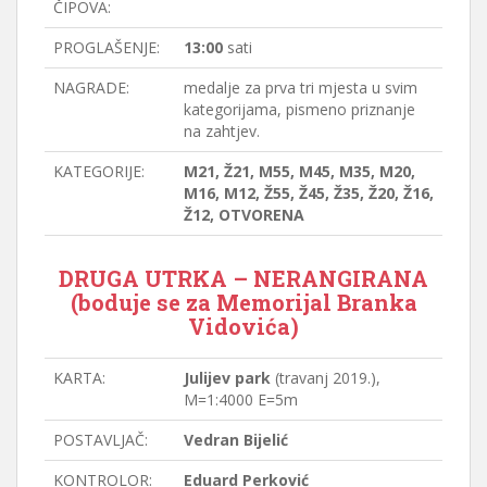
ČIPOVA:
PROGLAŠENJE:
13:00
sati
NAGRADE:
medalje za prva tri mjesta u svim
kategorijama, pismeno priznanje
na zahtjev.
KATEGORIJE:
M21, Ž21, M55, M45, M35, M20,
M16, M12, Ž55, Ž45, Ž35, Ž20, Ž16,
Ž12, OTVORENA
DRUGA UTRKA – NERANGIRANA
(boduje se za Memorijal Branka
Vidovića)
KARTA:
Julijev park
(travanj 2019.),
M=1:4000 E=5m
POSTAVLJAČ:
Vedran Bijelić
KONTROLOR:
Eduard Perković