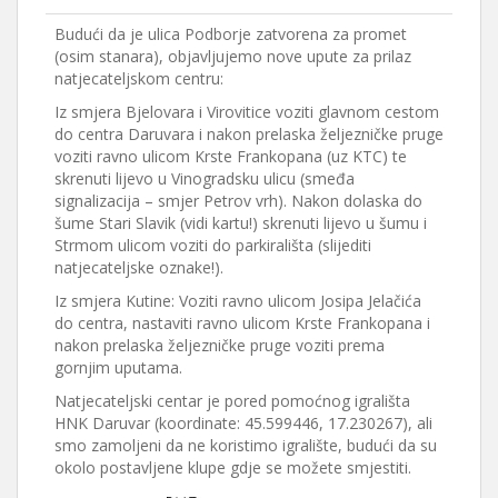
Budući da je ulica Podborje zatvorena za promet
(osim stanara), objavljujemo nove upute za prilaz
natjecateljskom centru:
Iz smjera Bjelovara i Virovitice voziti glavnom cestom
do centra Daruvara i nakon prelaska željezničke pruge
voziti ravno ulicom Krste Frankopana (uz KTC) te
skrenuti lijevo u Vinogradsku ulicu (smeđa
signalizacija – smjer Petrov vrh). Nakon dolaska do
šume Stari Slavik (vidi kartu!) skrenuti lijevo u šumu i
Strmom ulicom voziti do parkirališta (slijediti
natjecateljske oznake!).
Iz smjera Kutine: Voziti ravno ulicom Josipa Jelačića
do centra, nastaviti ravno ulicom Krste Frankopana i
nakon prelaska željezničke pruge voziti prema
gornjim uputama.
Natjecateljski centar je pored pomoćnog igrališta
HNK Daruvar (koordinate: 45.599446, 17.230267), ali
smo zamoljeni da ne koristimo igralište, budući da su
okolo postavljene klupe gdje se možete smjestiti.