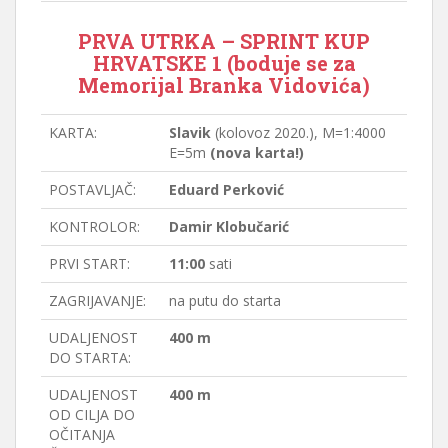
PRVA UTRKA – SPRINT KUP
HRVATSKE 1 (boduje se za
Memorijal Branka Vidovića)
KARTA:
Slavik
(kolovoz 2020.), M=1:4000
E=5m
(nova karta!)
POSTAVLJAČ:
Eduard Perković
KONTROLOR:
Damir Klobučarić
PRVI START:
11:00
sati
ZAGRIJAVANJE:
na putu do starta
UDALJENOST
400 m
DO STARTA:
UDALJENOST
400 m
OD CILJA DO
OČITANJA