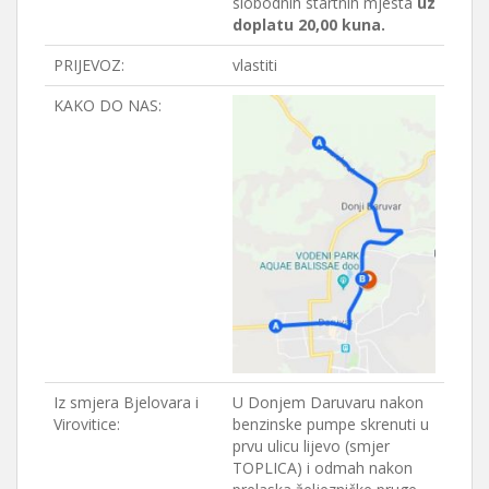
slobodnih startnih mjesta
uz
doplatu 20,00 kuna.
PRIJEVOZ:
vlastiti
KAKO DO NAS:
Iz smjera Bjelovara i
U Donjem Daruvaru nakon
Virovitice:
benzinske pumpe skrenuti u
prvu ulicu lijevo (smjer
TOPLICA) i odmah nakon