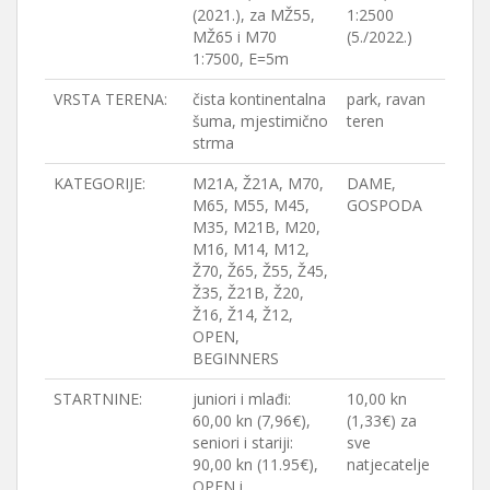
(2021.), za MŽ55,
1:2500
MŽ65 i M70
(5./2022.)
1:7500, E=5m
VRSTA TERENA:
čista kontinentalna
park, ravan
šuma, mjestimično
teren
strma
KATEGORIJE:
M21A, Ž21A, M70,
DAME,
M65, M55, M45,
GOSPODA
M35, M21B, M20,
M16, M14, M12,
Ž70, Ž65, Ž55, Ž45,
Ž35, Ž21B, Ž20,
Ž16, Ž14, Ž12,
OPEN,
BEGINNERS
STARTNINE:
juniori i mlađi:
10,00 kn
60,00 kn (7,96€),
(1,33€) za
seniori i stariji:
sve
90,00 kn (11.95€),
natjecatelje
OPEN i