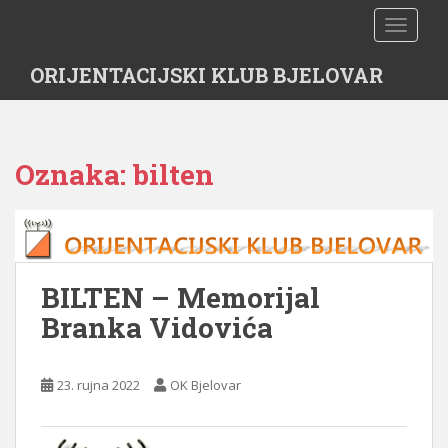
S
TOGGLE
k
i
ORIJENTACIJSKI KLUB BJELOVAR
p
t
o
m
Oznaka:
bilten
a
i
n
c
o
n
BILTEN – Memorijal
t
Branka Vidovića
e
n
t
23. rujna 2022
OK Bjelovar