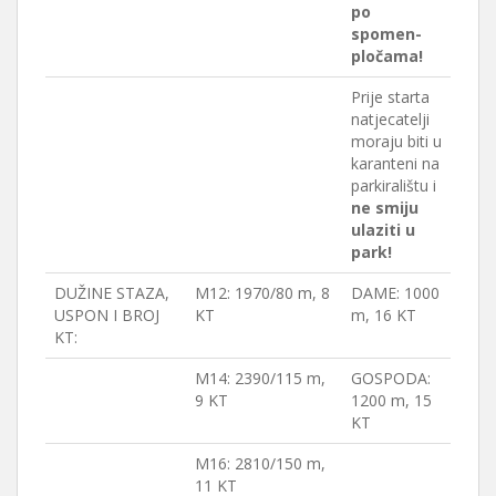
po
spomen-
pločama!
Prije starta
natjecatelji
moraju biti u
karanteni na
parkiralištu i
ne smiju
ulaziti u
park!
DUŽINE STAZA,
M12: 1970/80 m, 8
DAME: 1000
USPON I BROJ
KT
m, 16 KT
KT:
M14: 2390/115 m,
GOSPODA:
9 KT
1200 m, 15
KT
M16: 2810/150 m,
11 KT