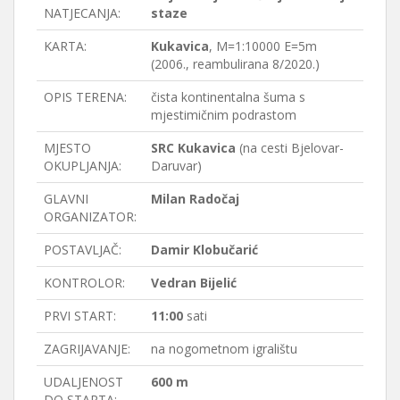
NATJECANJA:
staze
KARTA:
Kukavica
, M=1:10000 E=5m
(2006., reambulirana 8/2020.)
OPIS TERENA:
čista kontinentalna šuma s
mjestimičnim podrastom
MJESTO
SRC Kukavica
(na cesti Bjelovar-
OKUPLJANJA:
Daruvar)
GLAVNI
Milan Radočaj
ORGANIZATOR:
POSTAVLJAČ:
Damir Klobučarić
KONTROLOR:
Vedran Bijelić
PRVI START:
11:00
sati
ZAGRIJAVANJE:
na nogometnom igralištu
UDALJENOST
600 m
DO STARTA: