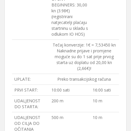
BEGINNERS: 30,00
kn (3.98€)
(registrirani
natjecatelji plaćaju
startninu u skladu s
odlukom IO HOS)
Tečaj konverzije: 1€ = 7,53450 kn
Naknadne prijave i promjene
moguće su do 1 sat prije prvog
starta uz doplatu od 20,00 kn
(2,66€)!
UPLATE:
Preko transakcijskog računa
PRVI START:
10:00 sati
16:00 sati
UDALJENOST
200 m
10 m
DO STARTA:
UDALJENOST
500 m
10 m
OD CILJA DO
OČITANJA