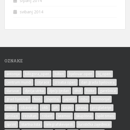
srpanj 2014
svibanj 2014
OZNAKE
antonija
bilogora_open
bilten
bjelovar open
bj_open
centrum mundi
cityrace
croatia open
dan grada bjelovara
daruvar
dječja utrka
dječji tjedan
dnd
fotke
garešnica
grad bjelovar
hoo
izvještaj
japetić
mbv
memorijal
mtbo
obavijesti
okb
ph
poziv
press
proglašenje
prolazi
rezultati
robert
seemoc
skupština
split times
sprint
startna lista
telegrafskevijesti
turistička zajednica