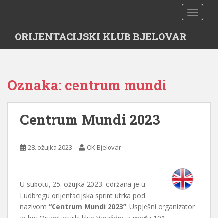
S
TOGGLE
k
i
ORIJENTACIJSKI KLUB BJELOVAR
p
t
o
m
Oznaka:
centrum mundi
a
i
n
Centrum Mundi 2023
c
o
n
28. ožujka 2023
OK Bjelovar
t
e
n
t
U subotu, 25. ožujka 2023. održana je u
Ludbregu orijentacijska sprint utrka pod
nazivom
“Centrum Mundi 2023”
. Uspješni organizator
je bio Orijentacijski klub Varaždin, a među 100