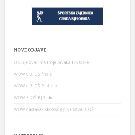
NOVE OBJAVE
OK Bjelovar ima troje prvaka Hrvatske
WOW u 3. OŠ finale
WOW u 3. OŠ BJ 4. dio
WOW 3. OŠ BJ 3. dio
WOW nastavak školskog prvenstva 3. OŠ