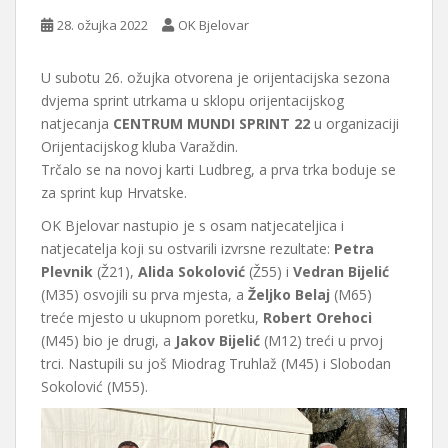
28. ožujka 2022
OK Bjelovar
U subotu 26. ožujka otvorena je orijentacijska sezona
dvjema sprint utrkama u sklopu orijentacijskog
natjecanja
CENTRUM MUNDI SPRINT 22
u organizaciji
Orijentacijskog kluba Varaždin.
Trčalo se na novoj karti Ludbreg, a prva trka boduje se
za sprint kup Hrvatske.
OK Bjelovar nastupio je s osam natjecateljica i
natjecatelja koji su ostvarili izvrsne rezultate:
Petra
Plevnik
(Ž21),
Alida Sokolović
(Ž55) i
Vedran Bijelić
(M35) osvojili su prva mjesta, a
Željko Belaj
(M65)
treće mjesto u ukupnom poretku,
Robert Orehoci
(M45) bio je drugi, a
Jakov Bijelić
(M12) treći u prvoj
trci. Nastupili su još Miodrag Truhlaž (M45) i Slobodan
Sokolović (M55).