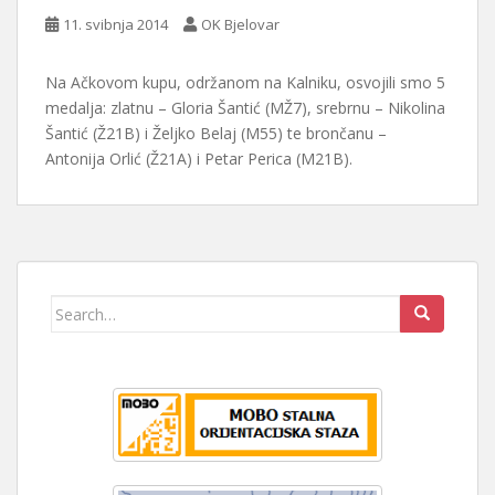
11. svibnja 2014
OK Bjelovar
Na Ačkovom kupu, održanom na Kalniku, osvojili smo 5
medalja: zlatnu – Gloria Šantić (MŽ7), srebrnu – Nikolina
Šantić (Ž21B) i Željko Belaj (M55) te brončanu –
Antonija Orlić (Ž21A) i Petar Perica (M21B).
Search
for: