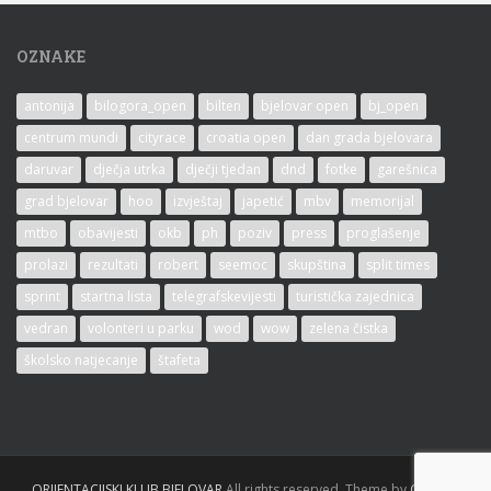
OZNAKE
antonija
bilogora_open
bilten
bjelovar open
bj_open
centrum mundi
cityrace
croatia open
dan grada bjelovara
daruvar
dječja utrka
dječji tjedan
dnd
fotke
garešnica
grad bjelovar
hoo
izvještaj
japetić
mbv
memorijal
mtbo
obavijesti
okb
ph
poziv
press
proglašenje
prolazi
rezultati
robert
seemoc
skupština
split times
sprint
startna lista
telegrafskevijesti
turistička zajednica
vedran
volonteri u parku
wod
wow
zelena čistka
školsko natjecanje
štafeta
ORIJENTACIJSKI KLUB BJELOVAR
All rights reserved. Theme by
Colorlib