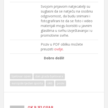
Svojom prijavom natjecatelji su
suglasni da se natječu na osobnu
odgovornost, da budu snimani i
fotografirani te da se foto i video
materijali mogu koristiti u javnim
glasilima u svrhu izvještavanja i u
promotivne svrhe.
Poziv u PDF obliku možete
preuzeti
ovdje
.
Dobro došli!
bjelovar open
dan grada bjelovara
europski tjedan sporta
okb
poziv
OK BJELOVAR