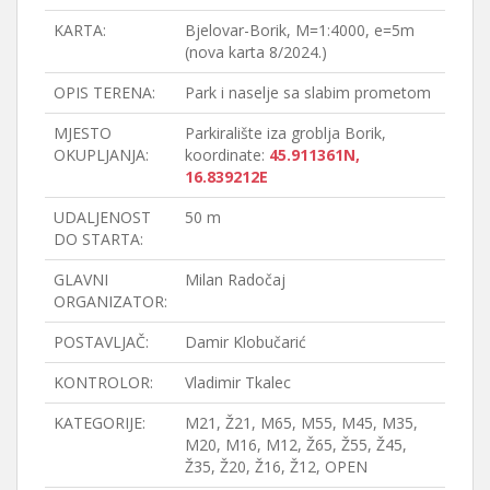
KARTA:
Bjelovar-Borik, M=1:4000, e=5m
(nova karta 8/2024.)
OPIS TERENA:
Park i naselje sa slabim prometom
MJESTO
Parkiralište iza groblja Borik,
OKUPLJANJA:
koordinate:
45.911361N,
16.839212E
UDALJENOST
50 m
DO STARTA:
GLAVNI
Milan Radočaj
ORGANIZATOR:
POSTAVLJAČ:
Damir Klobučarić
KONTROLOR:
Vladimir Tkalec
KATEGORIJE:
M21, Ž21, M65, M55, M45, M35,
M20, M16, M12, Ž65, Ž55, Ž45,
Ž35, Ž20, Ž16, Ž12, OPEN