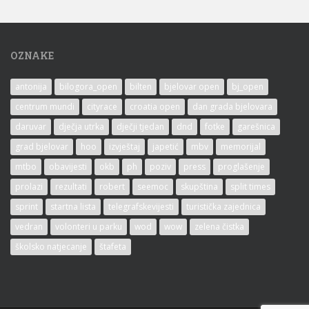
OZNAKE
antonija
bilogora_open
bilten
bjelovar open
bj_open
centrum mundi
cityrace
croatia open
dan grada bjelovara
daruvar
dječja utrka
dječji tjedan
dnd
fotke
garešnica
grad bjelovar
hoo
izvještaj
japetić
mbv
memorijal
mtbo
obavijesti
okb
ph
poziv
press
proglašenje
prolazi
rezultati
robert
seemoc
skupština
split times
sprint
startna lista
telegrafskevijesti
turistička zajednica
vedran
volonteri u parku
wod
wow
zelena čistka
školsko natjecanje
štafeta