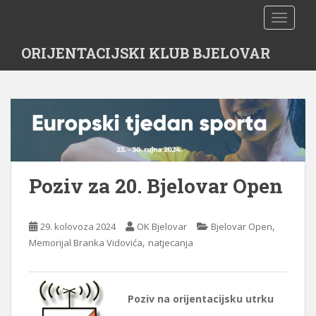
S
TOGGLE
k
i
ORIJENTACIJSKI KLUB BJELOVAR
p
t
o
m
a
i
n
c
Poziv za 20. Bjelovar Open
o
n
t
,
29. kolovoza 2024
OK Bjelovar
Bjelovar Open
e
,
Memorijal Branka Vidovića
natjecanja
n
t
Poziv na orijentacijsku utrku