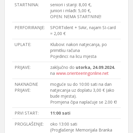
STARTNINA:
seniori i stariji: 8,00 €,
juniori i mlađi: 5,00 €,
OPEN: NEMA STARTNINE!
PERFORIRANJE:
SPORTident + SiAir, najam SI-card
= 2,00 €
UPLATE:
Klubovi: nakon natjecanja, po
primitku računa
Pojedinci: na licu mjesta
PRIJAVE:
zaključno do
utorka, 24.09.2024.
na
www.orienteeringonline.net
NAKNADNE
moguće su do 10:00 sati na dan
PRIJAVE:
natjecanja uz doplatu 3,00 € (ako
bude mjesta).
Promjena čipa naplaćuje se 2.00 €!
PRVI START:
11:00 sati
PROGLAŠENJE:
oko 13:00 sati
(Proglašenje Memorijala Branka