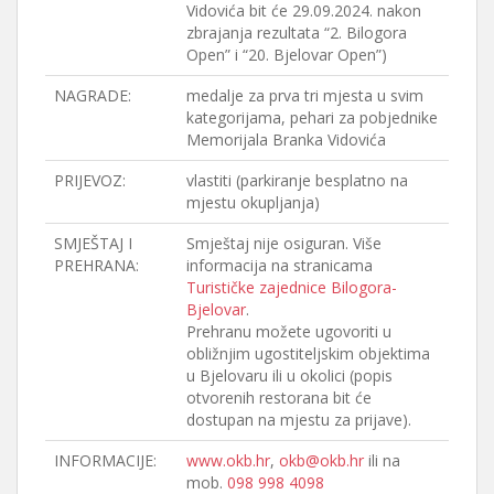
Vidovića bit će 29.09.2024. nakon
zbrajanja rezultata “2. Bilogora
Open” i “20. Bjelovar Open”)
NAGRADE:
medalje za prva tri mjesta u svim
kategorijama, pehari za pobjednike
Memorijala Branka Vidovića
PRIJEVOZ:
vlastiti (parkiranje besplatno na
mjestu okupljanja)
SMJEŠTAJ I
Smještaj nije osiguran. Više
PREHRANA:
informacija na stranicama
Turističke zajednice Bilogora-
Bjelovar
.
Prehranu možete ugovoriti u
obližnjim ugostiteljskim objektima
u Bjelovaru ili u okolici (popis
otvorenih restorana bit će
dostupan na mjestu za prijave).
INFORMACIJE:
www.okb.hr
,
okb@okb.hr
ili na
mob.
098 998 4098