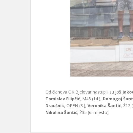
Od članova OK Bjelovar nastupili su još
Jakov
Tomislav Filipčić
, M45 (14.),
Domagoj Šant
Draušnik
, OPEN (8.),
Veronika Šantić
, Ž12 (
Nikolina Šantić
, Ž35 (6. mjesto).