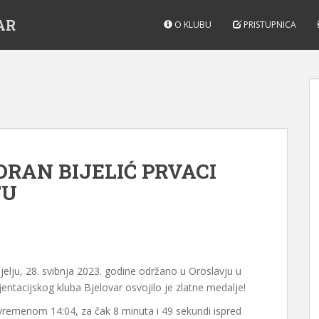
AR
O KLUBU
PRISTUPNICA
DRAN BIJELIĆ PRVACI
TU
jelju, 28. svibnja 2023. godine održano u Oroslavju u
entacijskog kluba Bjelovar osvojilo je zlatne medalje!
s vremenom 14:04, za čak 8 minuta i 49 sekundi ispred