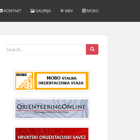
KONTAKT
GALERIJA
MBV
MOBO
Search
for: