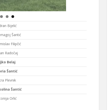
ran Bijelić
magoj Šantić
islav Filipčić
lan Radočaj
ljko Belaj
oria Šantić
tra Plevnik
kolina Šantić
onija Orlić