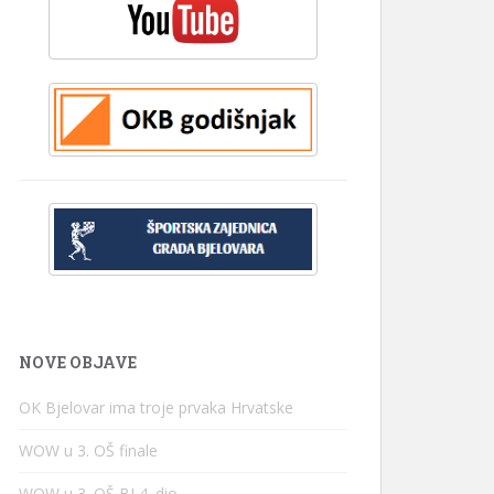
NOVE OBJAVE
OK Bjelovar ima troje prvaka Hrvatske
WOW u 3. OŠ finale
WOW u 3. OŠ BJ 4. dio