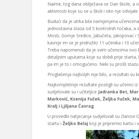
Naime, tog dana obilježava se Dan škole, a o
aktivnosti koje su se u školi i oko nje odvijal
Budući da je utrka bila namijenjena učenicima 
jednostavna staza od 5 kontrolnih točaka, a su
Mosti, Gornje Sredice, Jabučeta, Jakopovac i St
kasnije im se je pridružilo 11 učenika i 10 uče
Treba napomenuti da je svim učenicima ovo bi
detaljnim uputama koje su dobili prije starta,
pa im je to i omogućeno. Neki su prošli stazu dv
Proglašenja najboljih nije bilo, a rezultati su
Najkompletnije rezultate postigli su učenici i
sudjelovale su i učiteljice
Jadranka Bet, Mar
Marković, Ksenija Fuček, Željka Fuček, Maja
Kralj i Ljiljana Čavrag
.
U provedbi natjecanja sudjelovali su članovi
startu i
Željko Belaj
koji je pripremio kartu i v