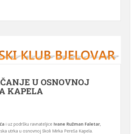
RČANJE U OSNOVNOJ
ŠA KAPELA
ća
i uz podršku ravnateljice
Ivane Ružman Faletar
,
ijska utrka u osnovnoj školi Mirka Pereša Kapela.