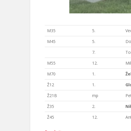
M35
5.
Ved
M45
5.
Do
7.
Tom
M55
12.
Mi
M70
1.
Že
Ž12
1.
Gl
Ž21B
mp
Pe
Ž35
2.
Ni
Ž45
12.
Ant