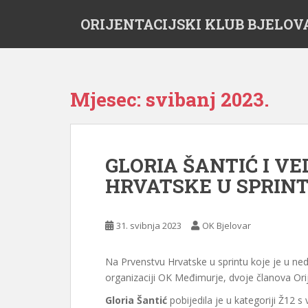
S
ORIJENTACIJSKI KLUB BJELOV
k
i
p
t
o
Mjesec:
svibanj 2023.
m
a
i
n
GLORIA ŠANTIĆ I VE
c
HRVATSKE U SPRIN
o
n
t
31. svibnja 2023
OK Bjelovar
e
n
t
Na Prvenstvu Hrvatske u sprintu koje je u ned
organizaciji OK Međimurje, dvoje članova Orij
Gloria Šantić
pobijedila je u kategoriji Ž12 