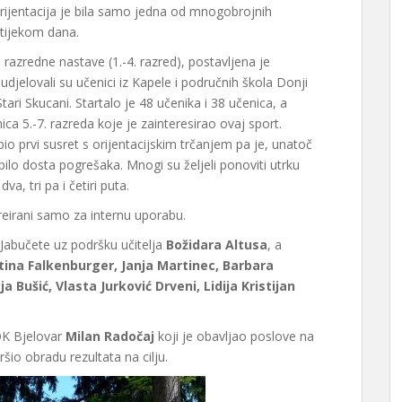
rijentacija je bila samo jedna od mnogobrojnih
e tijekom dana.
razredne nastave (1.-4. razred), postavljena je
djelovali su učenici iz Kapele i područnih škola Donji
ari Skucani. Startalo je 48 učenika i 38 učenica, a
nica 5.-7. razreda koje je zainteresirao ovaj sport.
o prvi susret s orijentacijskim trčanjem pa je, unatoč
 bilo dosta pogrešaka. Mnogi su željeli ponoviti utrku
a, tri pa i četiri puta.
 kreirani samo za internu uporabu.
z Jabučete uz podršku učitelja
Božidara Altusa
, a
tina Falkenburger, Janja Martinec, Barbara
 Bušić, Vlasta Jurković Drveni, Lidija Kristijan
 OK Bjelovar
Milan Radočaj
koji je obavljao poslove na
ršio obradu rezultata na cilju.