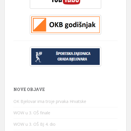
NOVE OBJAVE
OK Bjelovar ima troje prvaka Hrvatske
WOW u 3. OŠ finale
WOW u 3. OŠ BJ 4. dio