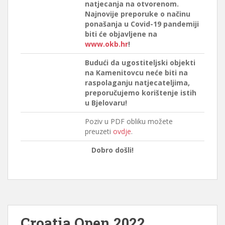
natjecanja na otvorenom.
Najnovije preporuke o načinu
ponašanja u Covid-19 pandemiji
biti će objavljene na
www.okb.hr
!
Budući da ugostiteljski objekti
na Kamenitovcu neće biti na
raspolaganju natjecateljima,
preporučujemo korištenje istih
u Bjelovaru!
Poziv u PDF obliku možete
preuzeti
ovdje
.
Dobro došli!
Croatia Open 2022