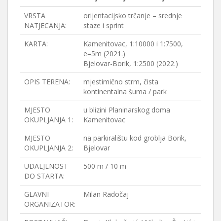
VRSTA
orijentacijsko trčanje – srednje
NATJECANJA:
staze i sprint
KARTA:
Kamenitovac, 1:10000 i 1:7500,
e=5m (2021.)
Bjelovar-Borik, 1:2500 (2022.)
OPIS TERENA:
mjestimično strm, čista
kontinentalna šuma / park
MJESTO
u blizini Planinarskog doma
OKUPLJANJA 1:
Kamenitovac
MJESTO
na parkiralištu kod groblja Borik,
OKUPLJANJA 2:
Bjelovar
UDALJENOST
500 m / 10 m
DO STARTA:
GLAVNI
Milan Radočaj
ORGANIZATOR: