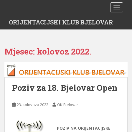
S
TOGGLE
k
i
ORIJENTACIJSKI KLUB BJELOVAR
p
t
o
m
Mjesec:
kolovoz 2022.
a
i
n
c
o
n
Poziv za 18. Bjelovar Open
t
e
n
23. kolovoza 2022
OK Bjelovar
t
POZIV NA ORIJENTACIJSKE