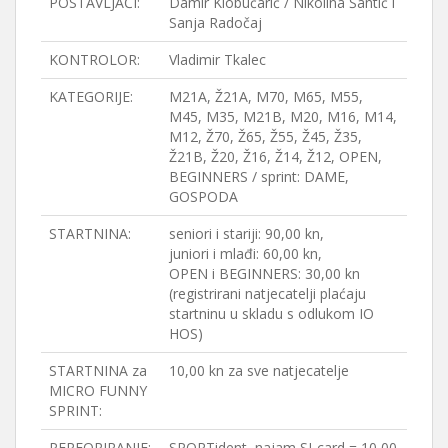
POSTAVLJAČI:
Damir Klobučarić / Nikolina Šantić i
Sanja Radočaj
KONTROLOR:
Vladimir Tkalec
KATEGORIJE:
M21A, Ž21A, M70, M65, M55,
M45, M35, M21B, M20, M16, M14,
M12, Ž70, Ž65, Ž55, Ž45, Ž35,
Ž21B, Ž20, Ž16, Ž14, Ž12, OPEN,
BEGINNERS / sprint: DAME,
GOSPODA
STARTNINA:
seniori i stariji: 90,00 kn,
juniori i mlađi: 60,00 kn,
OPEN i BEGINNERS: 30,00 kn
(registrirani natjecatelji plaćaju
startninu u skladu s odlukom IO
HOS)
STARTNINA za
10,00 kn za sve natjecatelje
MICRO FUNNY
SPRINT:
PERFORIRANJE:
SPORTident, najam SI-card = 10,00