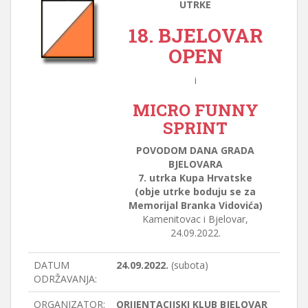
UTRKE
18. BJELOVAR
OPEN
i
MICRO FUNNY
SPRINT
POVODOM DANA GRADA
BJELOVARA
7. utrka Kupa Hrvatske
(obje utrke boduju se za
Memorijal Branka Vidovića)
Kamenitovac i Bjelovar,
24.09.2022.
DATUM
24.09.2022.
(subota)
ODRŽAVANJA:
ORGANIZATOR:
ORIJENTACIJSKI KLUB BJELOVAR