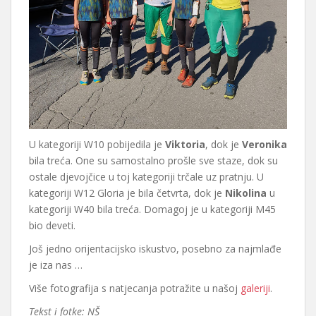
U kategoriji W10 pobijedila je
Viktoria
, dok je
Veronika
bila treća. One su samostalno prošle sve staze, dok su
ostale djevojčice u toj kategoriji trčale uz pratnju. U
kategoriji W12 Gloria je bila četvrta, dok je
Nikolina
u
kategoriji W40 bila treća. Domagoj je u kategoriji M45
bio deveti.
Još jedno orijentacijsko iskustvo, posebno za najmlađe
je iza nas …
Više fotografija s natjecanja potražite u našoj
galeriji
.
Tekst i fotke: NŠ