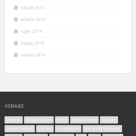
ožujak 2015
veljača 2015
rujan 2014
srpanj 2014
svibanj 2014
OZNAKE
antonija
bilogora_open
bilten
bjelovar open
bj_open
centrum mundi
cityrace
croatia open
dan grada bjelovara