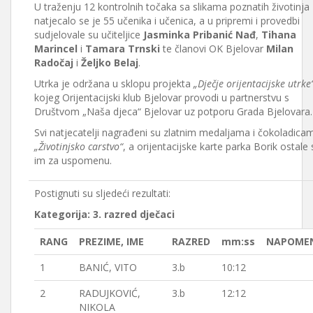
U traženju 12 kontrolnih točaka sa slikama poznatih životinja
natjecalo se je 55 učenika i učenica, a u pripremi i provedbi
sudjelovale su učiteljice
Jasminka Pribanić Nađ
,
Tihana
Marincel
i
Tamara Trnski
te članovi OK Bjelovar
Milan
Radočaj
i
Željko Belaj
.
Utrka je održana u sklopu projekta
„Dječje orijentacijske utrke
kojeg Orijentacijski klub Bjelovar provodi u partnerstvu s
Društvom „Naša djeca“ Bjelovar uz potporu Grada Bjelovara.
Svi natjecatelji nagrađeni su zlatnim medaljama i čokoladica
„Životinjsko carstvo“
, a orijentacijske karte parka Borik ostale 
im za uspomenu.
Postignuti su sljedeći rezultati:
Kategorija: 3. razred dječaci
RANG
PREZIME, IME
RAZRED
mm:ss
NAPOME
1
BANIĆ, VITO
3.b
10:12
2
RADUJKOVIĆ,
3.b
12:12
NIKOLA