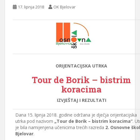
17. lipnja 2018
OK Bjelovar
ORIJENTACIJSKA UTRKA
Tour de Borik – bistrim
koracima
IZVJEŠTAJ I REZULTATI
Dana 15. lipnja 2018. godine održana je dječja orijentacijska
utrka pod nazivom
„Tour de Borik – bistrim koracima“
. Ut
je bila namijenjena učenicima trećih razreda
2. Osnovne ško
Bjelovar
.