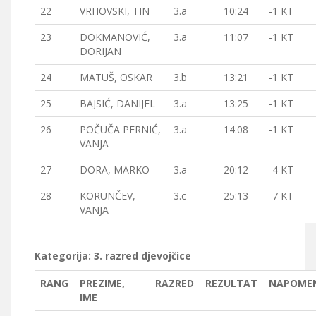
22
VRHOVSKI, TIN
3.a
10:24
-1 KT
23
DOKMANOVIĆ,
3.a
11:07
-1 KT
DORIJAN
24
MATUŠ, OSKAR
3.b
13:21
-1 KT
25
BAJSIĆ, DANIJEL
3.a
13:25
-1 KT
26
POČUČA PERNIĆ,
3.a
14:08
-1 KT
VANJA
27
DORA, MARKO
3.a
20:12
-4 KT
28
KORUNČEV,
3.c
25:13
-7 KT
VANJA
Kategorija: 3. razred djevojčice
RANG
PREZIME,
RAZRED
REZULTAT
NAPOME
IME