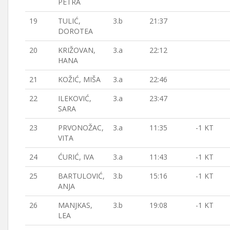
PETRA
19
TULIĆ,
3.b
21:37
DOROTEA
20
KRIŽOVAN,
3.a
22:12
HANA
21
KOŽIĆ, MIŠA
3.a
22:46
22
ILEKOVIĆ,
3.a
23:47
SARA
23
PRVONOŽAC,
3.a
11:35
-1 KT
VITA
24
ĆURIĆ, IVA
3.a
11:43
-1 KT
25
BARTULOVIĆ,
3.b
15:16
-1 KT
ANJA
26
MANJKAS,
3.b
19:08
-1 KT
LEA