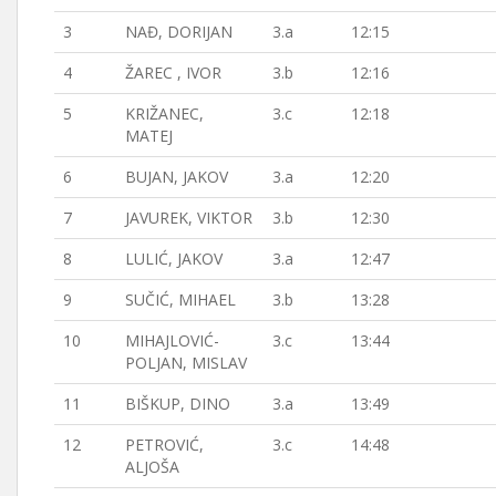
3
NAĐ, DORIJAN
3.a
12:15
4
ŽAREC , IVOR
3.b
12:16
5
KRIŽANEC,
3.c
12:18
MATEJ
6
BUJAN, JAKOV
3.a
12:20
7
JAVUREK, VIKTOR
3.b
12:30
8
LULIĆ, JAKOV
3.a
12:47
9
SUČIĆ, MIHAEL
3.b
13:28
10
MIHAJLOVIĆ-
3.c
13:44
POLJAN, MISLAV
11
BIŠKUP, DINO
3.a
13:49
12
PETROVIĆ,
3.c
14:48
ALJOŠA