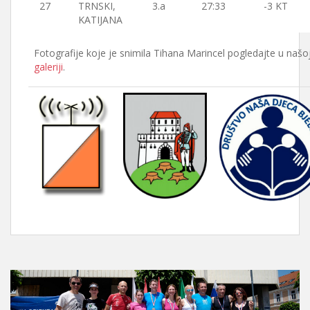
27
TRNSKI,
3.a
27:33
-3 KT
KATIJANA
Fotografije koje je snimila Tihana Marincel pogledajte u našo
galeriji
.