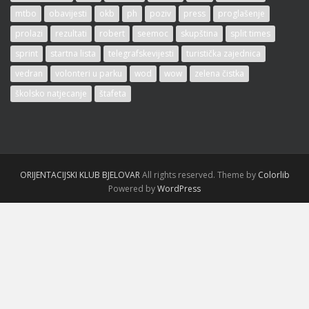
mtbo
obavijesti
okb
ph
poziv
press
proglašenje
prolazi
rezultati
robert
seemoc
skupština
split times
sprint
startna lista
telegrafskevijesti
turistička zajednica
vedran
volonteri u parku
wod
wow
zelena čistka
školsko natjecanje
štafeta
ORIJENTACIJSKI KLUB BJELOVAR
All rights reserved. Theme by
Colorlib
Powered by
WordPress