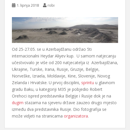
1. lipnja 2018
robi
Od 25-27.05. se u Azerbajdžanu održao 5ti
internacionalni Heydar Aliyev kup. U samom natjecanju
učestvovalo je više od 200 natjecatelja iz Azerbajdžana,
Ukrajine, Turske, Irana, Rusije, Gruzije, Belgije,
Norveške, Izraela, Moldavije, Kine, Slovenije, Novog
Zelanda i Hrvatske. U prvoj disciplini,
sprintu
u glavnom
gradu Baku, u kategoriji M35 je pobjedio Robert
Orehoci ispred predstavnika Belgije i Rusije dok je na
dugim
stazama na sjeveru države zauzeo drugo mjesto
između dva predstavnika Rusije. Dio fotografija se
može vidjeti na stranicama
organizatora
.