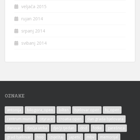
veljača 2015
rujan 2014
srpanj 2014
svibanj 2014
OZNAKE
antonija
bilogora_open
bilten
bjelovar open
bj_open
centrum mundi
cityrace
croatia open
dan grada bjelovara
daruvar
dječja utrka
dječji tjedan
dnd
fotke
garešnica
grad bjelovar
hoo
izvještaj
japetić
mbv
memorijal