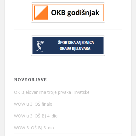
NOVE OBJAVE
OK Bjelovar ima troje prvaka Hrvatske
WOW u 3. OŠ finale
WOW u 3. OŠ BJ 4. dio
WOW 3. OŠ BJ 3. dio