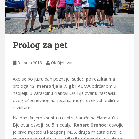
Prolog za pet
3. lipnja 2018
OK Bjelovar
Ako se po jutru dan poznaje, sudeći po rezultatima
prologa
13. memorijala 7. gbr PUMA
održanom u
nedjelju u Varaždinu članovi OK Bjelovar u nastavku
ovog višednevnog natjecanja mogu očekivati odlične
rezultate.
Na današnjem sprintu u centru Varaždina članovi OK
Bjelovar osvojili su 5 medalja.
Robert Orehoci
osvojio
je prvo mjesto u kategoriji M35, druga mjesta osvojile