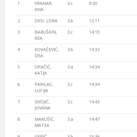
1
VRANAR,
3.c
9:20
ANA
2
DED, LORA
3.b
12:11
3
BARUŠKIN,
3.c
14:15
REA
4
KOVAČEVIĆ,
3.b
14:32
DEA
5
OPAČIĆ,
3.a
14:34
KATJA
6
PARILAC,
3.c
14:34
LUCIJA
7
GVOJIĆ,
3.c
14:43
JOVANA
8
MARUŠIĆ,
3.a
14:47
MATEA
9
GERIĆ,
3.b
15:36