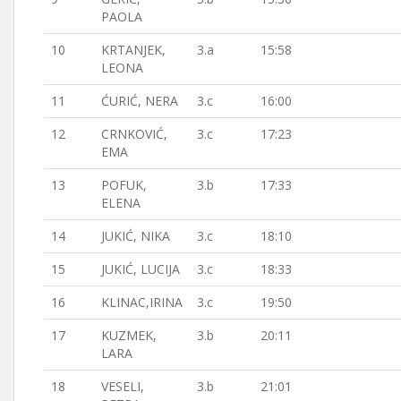
PAOLA
10
KRTANJEK,
3.a
15:58
LEONA
11
ĆURIĆ, NERA
3.c
16:00
12
CRNKOVIĆ,
3.c
17:23
EMA
13
POFUK,
3.b
17:33
ELENA
14
JUKIĆ, NIKA
3.c
18:10
15
JUKIĆ, LUCIJA
3.c
18:33
16
KLINAC,IRINA
3.c
19:50
17
KUZMEK,
3.b
20:11
LARA
18
VESELI,
3.b
21:01