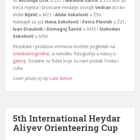
su
Antonija Orlić
u Ž21 i
Nikolina Šantić
u Ž35 dok su
treća mjesta i brončane medalje osvojili
Vedran
brz-ko-
shiba
Bijelić
u M21 i
Alida Sokolović
u Ž50.
Nastupili su još
Hana Sokolović
i
Petra Plevnik
u Ž21,
Ivan Draušnik
i
Domagoj Šantić
u M35 i
Slobodan
Sokolović
u M50.
Rezultate i prolazna vremena možete pogledati na
orienteeringonline
, a nekoliko fotografija u našoj
o-
galeriji
. Dodane su fotke koje su nam poslali Tonka i
Luka.
Cover photo (c) by
Luka Bahun
.
5th International Heydar
Aliyev Orienteering Cup