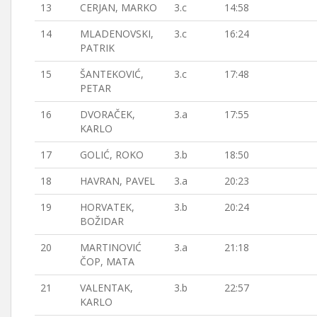
13
CERJAN, MARKO
3.c
14:58
14
MLADENOVSKI,
3.c
16:24
PATRIK
15
ŠANTEKOVIĆ,
3.c
17:48
PETAR
16
DVORAČEK,
3.a
17:55
KARLO
17
GOLIĆ, ROKO
3.b
18:50
18
HAVRAN, PAVEL
3.a
20:23
19
HORVATEK,
3.b
20:24
BOŽIDAR
20
MARTINOVIĆ
3.a
21:18
ČOP, MATA
21
VALENTAK,
3.b
22:57
KARLO