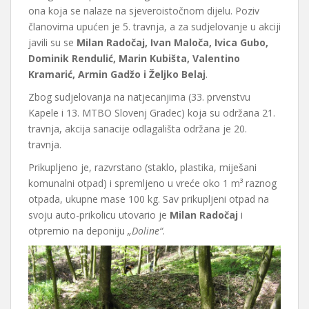
ona koja se nalaze na sjeveroistočnom dijelu. Poziv
članovima upućen je 5. travnja, a za sudjelovanje u akciji
javili su se
Milan Radočaj, Ivan Maloča, Ivica Gubo,
Dominik Rendulić, Marin Kubišta, Valentino
Kramarić, Armin Gadžo i Željko Belaj
.
Zbog sudjelovanja na natjecanjima (33. prvenstvu
Kapele i 13. MTBO Slovenj Gradec) koja su održana 21.
travnja, akcija sanacije odlagališta održana je 20.
travnja.
Prikupljeno je, razvrstano (staklo, plastika, miješani
komunalni otpad) i spremljeno u vreće oko 1 m³ raznog
otpada, ukupne mase 100 kg. Sav prikupljeni otpad na
svoju auto-prikolicu utovario je
Milan Radočaj
i
otpremio na deponiju
„Doline“
.