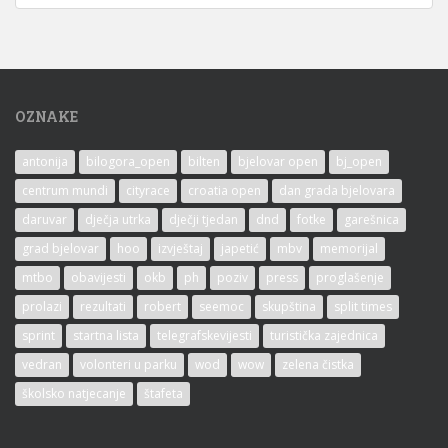
OZNAKE
antonija
bilogora_open
bilten
bjelovar open
bj_open
centrum mundi
cityrace
croatia open
dan grada bjelovara
daruvar
dječja utrka
dječji tjedan
dnd
fotke
garešnica
grad bjelovar
hoo
izvještaj
japetić
mbv
memorijal
mtbo
obavijesti
okb
ph
poziv
press
proglašenje
prolazi
rezultati
robert
seemoc
skupština
split times
sprint
startna lista
telegrafskevijesti
turistička zajednica
vedran
volonteri u parku
wod
wow
zelena čistka
školsko natjecanje
štafeta