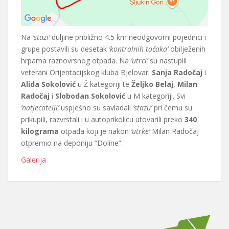
Na
‘stazi’
duljine približno 4.5 km neodgovorni pojedinci i
grupe postavili su desetak
‘kontrolnih točaka’
obilježenih
hrpama raznovrsnog otpada. Na
‘utrci’
su nastupili
veterani Orijentacijskog kluba Bjelovar:
Sanja Radočaj
i
Alida Sokolović
u Ž kategoriji te
Željko Belaj
,
Milan
Radočaj
i
Slobodan Sokolović
u M kategoriji. Svi
‘natjecatelji’
uspješno su savladali
‘stazu’
pri čemu su
prikupili, razvrstali i u autoprikolicu utovarili preko
340
kilograma
otpada koji je nakon
‘utrke’
Milan Radočaj
otpremio na deponiju “Doline”.
Galerija