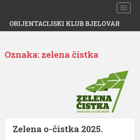
S
TOGGLE
k
i
ORIJENTACIJSKI KLUB BJELOVAR
p
t
o
m
Oznaka:
zelena čistka
a
i
n
c
o
n
t
e
n
t
Zelena o-čistka 2025.