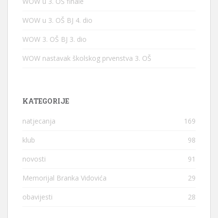
WOW u 3. OŠ finale
WOW u 3. OŠ BJ 4. dio
WOW 3. OŠ BJ 3. dio
WOW nastavak školskog prvenstva 3. OŠ
KATEGORIJE
natjecanja
169
klub
98
novosti
91
Memorijal Branka Vidovića
29
obavijesti
28