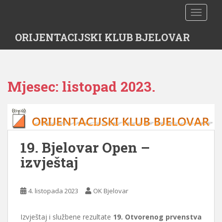
S
TOGGLE
k
i
ORIJENTACIJSKI KLUB BJELOVAR
p
t
o
m
Mjesec:
listopad 2023.
a
i
n
c
o
n
19. Bjelovar Open –
t
izvještaj
e
n
t
4. listopada 2023
OK Bjelovar
Izvještaj i službene rezultate
19. Otvorenog prvenstva