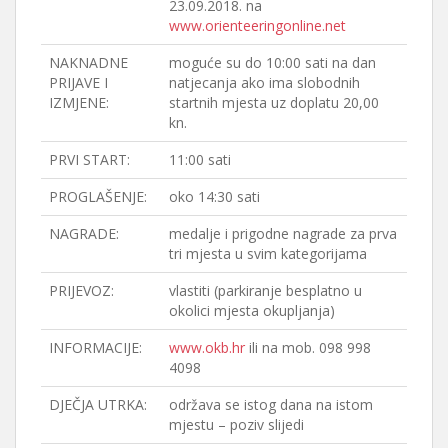
23.09.2018. na
www.orienteeringonline.net
NAKNADNE
moguće su do 10:00 sati na dan
PRIJAVE I
natjecanja ako ima slobodnih
IZMJENE:
startnih mjesta uz doplatu 20,00
kn.
PRVI START:
11:00 sati
PROGLAŠENJE:
oko 14:30 sati
NAGRADE:
medalje i prigodne nagrade za prva
tri mjesta u svim kategorijama
PRIJEVOZ:
vlastiti (parkiranje besplatno u
okolici mjesta okupljanja)
INFORMACIJE:
www.okb.hr
ili na mob. 098 998
4098
DJEČJA UTRKA:
održava se istog dana na istom
mjestu – poziv slijedi