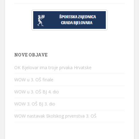
NOVE OBJAVE
OK Bjelovar ima troje prvaka Hrvatske
WOW u 3. OŠ finale
WOW u 3. OŠ BJ 4. dio
WOW 3. OŠ BJ 3. dio
WOW nastavak školskog prvenstva 3. OŠ