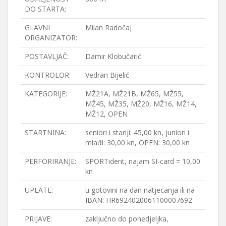
DO STARTA:
GLAVNI
Milan Radočaj
ORGANIZATOR:
POSTAVLJAČ:
Damir Klobučarić
KONTROLOR:
Vedran Bijelić
KATEGORIJE:
MŽ21A, MŽ21B, MŽ65, MŽ55,
MŽ45, MŽ35, MŽ20, MŽ16, MŽ14,
MŽ12, OPEN
STARTNINA:
seniori i stariji: 45,00 kn, juniori i
mlađi: 30,00 kn, OPEN: 30,00 kn
PERFORIRANJE:
SPORTident, najam SI-card = 10,00
kn
UPLATE:
u gotovini na dan natjecanja ili na
IBAN: HR6924020061100007692
PRIJAVE:
zaključno do ponedjeljka,