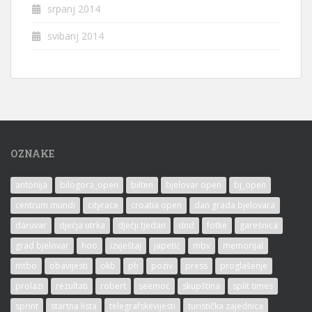
srpanj 2014
svibanj 2014
OZNAKE
antonija
bilogora_open
bilten
bjelovar open
bj_open
centrum mundi
cityrace
croatia open
dan grada bjelovara
daruvar
dječja utrka
dječji tjedan
dnd
fotke
garešnica
grad bjelovar
hoo
izvještaj
japetić
mbv
memorijal
mtbo
obavijesti
okb
ph
poziv
press
proglašenje
prolazi
rezultati
robert
seemoc
skupština
split times
sprint
startna lista
telegrafskevijesti
turistička zajednica