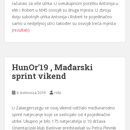
računao za više utrka. U sveukupnom poretku Antonija u
eliti i Robert u M45 osvojili su druga mjesta. U zbroju
dviju subotnjih utrka Antonija i Robert te pojedinačno
samo u nedjeljnoj utrci također su osvojili treća mjesta
(
rezultati)
HunOr’19 , Mađarski
sprint vikend
6. kolovoza 2019
robi
U Zalaegerszegu se ovaj vikend održalo međunarodno
sprint natjecanje koje se sastojalo od 4 pojedinačne
utrke. Ukupno je bilo 175 natjecatelja iz 10 država.
Orijentacijski klub Bjelovar predstavljali su Petra Plevnik