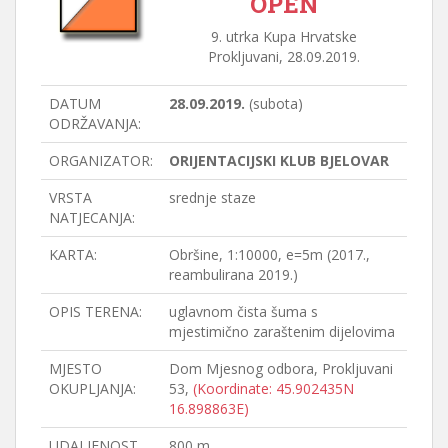
OPEN
9. utrka Kupa Hrvatske
Prokljuvani, 28.09.2019.
DATUM
28.09.2019.
(subota)
ODRŽAVANJA:
ORGANIZATOR:
ORIJENTACIJSKI KLUB BJELOVAR
VRSTA
srednje staze
NATJECANJA:
KARTA:
Obršine, 1:10000, e=5m (2017.,
reambulirana 2019.)
OPIS TERENA:
uglavnom čista šuma s
mjestimično zaraštenim dijelovima
MJESTO
Dom Mjesnog odbora, Prokljuvani
OKUPLJANJA:
53,
(Koordinate: 45.902435N
16.898863E)
UDALJENOST
800 m