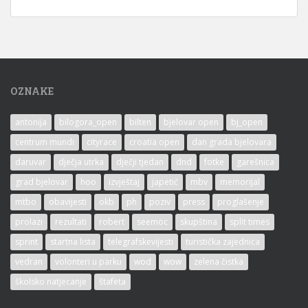
OZNAKE
antonija
bilogora_open
bilten
bjelovar open
bj_open
centrum mundi
cityrace
croatia open
dan grada bjelovara
daruvar
dječja utrka
dječji tjedan
dnd
fotke
garešnica
grad bjelovar
hoo
izvještaj
japetić
mbv
memorijal
mtbo
obavijesti
okb
ph
poziv
press
proglašenje
prolazi
rezultati
robert
seemoc
skupština
split times
sprint
startna lista
telegrafskevijesti
turistička zajednica
vedran
volonteri u parku
wod
wow
zelena čistka
školsko natjecanje
štafeta