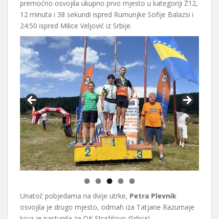
premoćno osvojila ukupno prvo mjesto u kategoriji Ž12,
12 minuta i 38 sekundi ispred Rumunjke Sofije Balazsi i
24:50 ispred Milice Veljović iz Srbije.
Unatoč pobjedama na dvije utrke,
Petra Plevnik
osvojila je drugo mjesto, odmah iza Tatjane Razumaje
koja je nastupila za OK Stražilovo (Srbija).