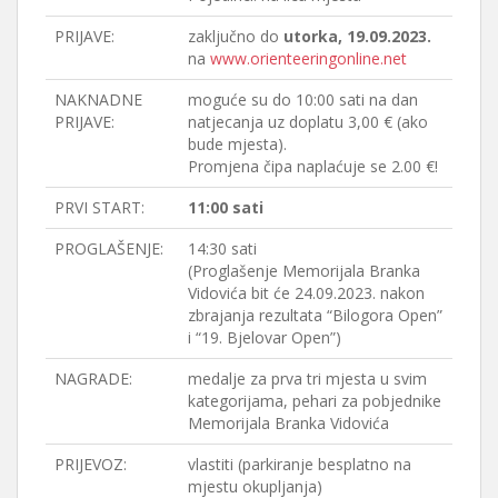
PRIJAVE:
zaključno do
utorka, 19.09.2023.
na
www.orienteeringonline.net
NAKNADNE
moguće su do 10:00 sati na dan
PRIJAVE:
natjecanja uz doplatu 3,00 € (ako
bude mjesta).
Promjena čipa naplaćuje se 2.00 €!
PRVI START:
11:00 sati
PROGLAŠENJE:
14:30 sati
(Proglašenje Memorijala Branka
Vidovića bit će 24.09.2023. nakon
zbrajanja rezultata “Bilogora Open”
i “19. Bjelovar Open”)
NAGRADE:
medalje za prva tri mjesta u svim
kategorijama, pehari za pobjednike
Memorijala Branka Vidovića
PRIJEVOZ:
vlastiti (parkiranje besplatno na
mjestu okupljanja)