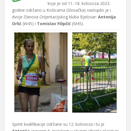
koje je od 11.-18. kolovoza 2023.
godine održano u Košicama (Slovačka) nastupilo je i
dvoje članova Orijentacijskog kluba Bjelovar:
Antonija
Orlić
(W45) i
Tomislav Filipčić
(M45).
Sprint kvalifikacije održane su 12. kolovoza i tu je
Antonija
izvrsnim 6. mjestom u skupini izborila plasman