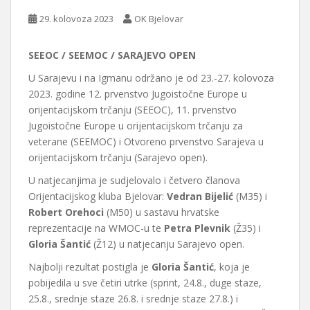
29. kolovoza 2023
OK Bjelovar
SEEOC / SEEMOC / SARAJEVO OPEN
U Sarajevu i na Igmanu održano je od 23.-27. kolovoza
2023. godine 12. prvenstvo Jugoistočne Europe u
orijentacijskom trčanju (SEEOC), 11. prvenstvo
Jugoistočne Europe u orijentacijskom trčanju za
veterane (SEEMOC) i Otvoreno prvenstvo Sarajeva u
orijentacijskom trčanju (Sarajevo open).
U natjecanjima je sudjelovalo i četvero članova
Orijentacijskog kluba Bjelovar:
Vedran Bijelić
(M35) i
Robert Orehoci
(M50) u sastavu hrvatske
reprezentacije na WMOC-u te
Petra Plevnik
(Ž35) i
Gloria Šantić
(Ž12) u natjecanju Sarajevo open.
Najbolji rezultat postigla je
Gloria Šantić
, koja je
pobijedila u sve četiri utrke (sprint, 24.8., duge staze,
25.8., srednje staze 26.8. i srednje staze 27.8.) i