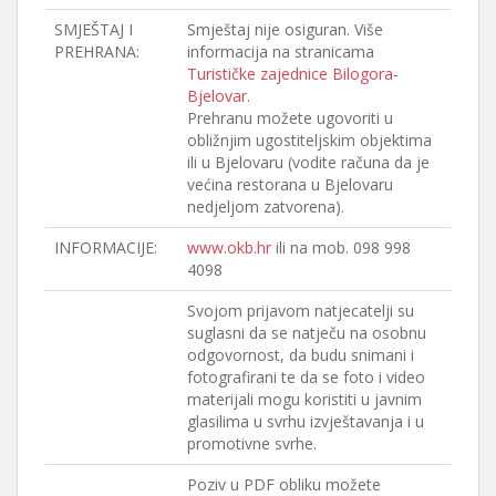
SMJEŠTAJ I
Smještaj nije osiguran. Više
PREHRANA:
informacija na stranicama
Turističke zajednice Bilogora-
Bjelovar
.
Prehranu možete ugovoriti u
obližnjim ugostiteljskim objektima
ili u Bjelovaru (vodite računa da je
većina restorana u Bjelovaru
nedjeljom zatvorena).
INFORMACIJE:
www.okb.hr
ili na mob. 098 998
4098
Svojom prijavom natjecatelji su
suglasni da se natječu na osobnu
odgovornost, da budu snimani i
fotografirani te da se foto i video
materijali mogu koristiti u javnim
glasilima u svrhu izvještavanja i u
promotivne svrhe.
Poziv u PDF obliku možete