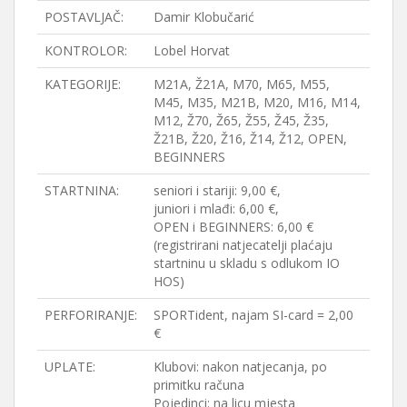
POSTAVLJAČ:
Damir Klobučarić
KONTROLOR:
Lobel Horvat
KATEGORIJE:
M21A, Ž21A, M70, M65, M55,
M45, M35, M21B, M20, M16, M14,
M12, Ž70, Ž65, Ž55, Ž45, Ž35,
Ž21B, Ž20, Ž16, Ž14, Ž12, OPEN,
BEGINNERS
STARTNINA:
seniori i stariji: 9,00 €,
juniori i mlađi: 6,00 €,
OPEN i BEGINNERS: 6,00 €
(registrirani natjecatelji plaćaju
startninu u skladu s odlukom IO
HOS)
PERFORIRANJE:
SPORTident, najam SI-card = 2,00
€
UPLATE:
Klubovi: nakon natjecanja, po
primitku računa
Pojedinci: na licu mjesta