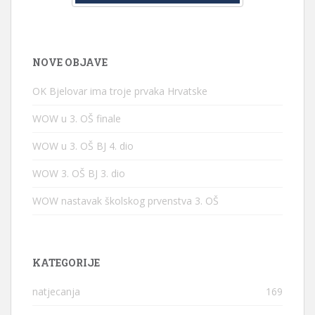
NOVE OBJAVE
OK Bjelovar ima troje prvaka Hrvatske
WOW u 3. OŠ finale
WOW u 3. OŠ BJ 4. dio
WOW 3. OŠ BJ 3. dio
WOW nastavak školskog prvenstva 3. OŠ
KATEGORIJE
natjecanja
169