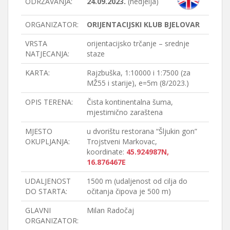
ODRŽAVANJA:
24.09.2023.
(nedjelja)
ORGANIZATOR:
ORIJENTACIJSKI KLUB BJELOVAR
VRSTA
orijentacijsko trčanje – srednje
NATJECANJA:
staze
KARTA:
Rajzbuška, 1:10000 i 1:7500 (za
MŽ55 i starije), e=5m (8/2023.)
OPIS TERENA:
Čista kontinentalna šuma,
mjestimično zaraštena
MJESTO
u dvorištu restorana “Šljukin gon”
OKUPLJANJA:
Trojstveni Markovac,
koordinate:
45.924987N,
16.876467E
UDALJENOST
1500 m (udaljenost od cilja do
DO STARTA:
očitanja čipova je 500 m)
GLAVNI
Milan Radočaj
ORGANIZATOR: