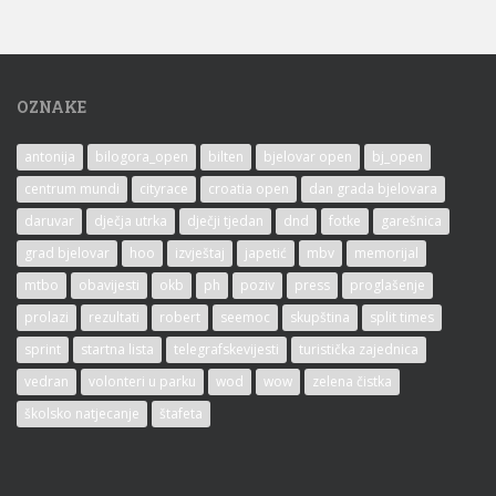
OZNAKE
antonija
bilogora_open
bilten
bjelovar open
bj_open
centrum mundi
cityrace
croatia open
dan grada bjelovara
daruvar
dječja utrka
dječji tjedan
dnd
fotke
garešnica
grad bjelovar
hoo
izvještaj
japetić
mbv
memorijal
mtbo
obavijesti
okb
ph
poziv
press
proglašenje
prolazi
rezultati
robert
seemoc
skupština
split times
sprint
startna lista
telegrafskevijesti
turistička zajednica
vedran
volonteri u parku
wod
wow
zelena čistka
školsko natjecanje
štafeta