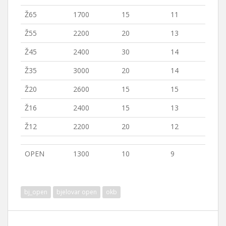
Ž65
1700
15
11
Ž55
2200
20
13
Ž45
2400
30
14
Ž35
3000
20
14
Ž20
2600
15
15
Ž16
2400
15
13
Ž12
2200
20
12
OPEN
1300
10
9
bj_open
bjelovar open
okb