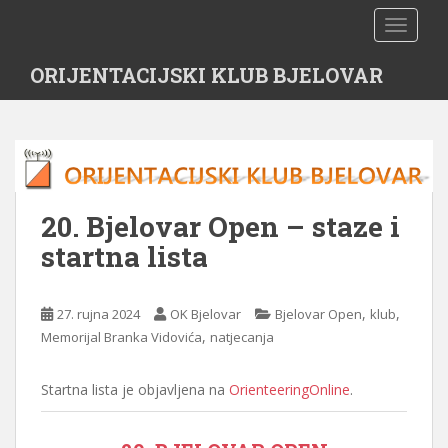
S
TOGGLE
k
i
ORIJENTACIJSKI KLUB BJELOVAR
p
t
o
m
a
i
n
20. Bjelovar Open – staze i
c
startna lista
o
n
t
,
,
27. rujna 2024
OK Bjelovar
Bjelovar Open
klub
e
,
Memorijal Branka Vidovića
natjecanja
n
t
Startna lista je objavljena na
OrienteeringOnline
.