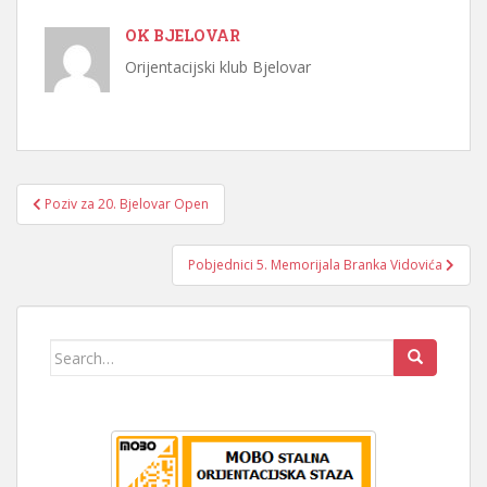
OK BJELOVAR
Orijentacijski klub Bjelovar
Navigacija
Poziv za 20. Bjelovar Open
objava
Pobjednici 5. Memorijala Branka Vidovića
Search
for: