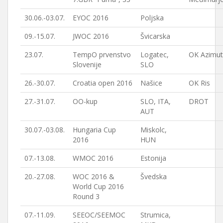
30.06.-03.07.
EYOC 2016
Poljska
09.-15.07.
JWOC 2016
Švicarska
23.07.
TempO prvenstvo
Logatec,
OK Azimut
Slovenije
SLO
26.-30.07.
Croatia open 2016
Našice
OK Ris
27.-31.07.
OO-kup
SLO, ITA,
DROT
AUT
30.07.-03.08.
Hungaria Cup
Miskolc,
2016
HUN
07.-13.08.
WMOC 2016
Estonija
20.-27.08.
WOC 2016 &
Švedska
World Cup 2016
Round 3
07.-11.09.
SEEOC/SEEMOC
Strumica,