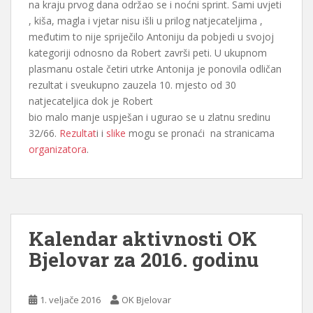
na kraju prvog dana održao se i noćni sprint. Sami uvjeti
, kiša, magla i vjetar nisu išli u prilog natjecateljima ,
međutim to nije spriječilo Antoniju da pobjedi u svojoj
kategoriji odnosno da Robert završi peti. U ukupnom
plasmanu ostale četiri utrke Antonija je ponovila odličan
rezultat i sveukupno zauzela 10. mjesto od 30
natjecateljica dok je Robert
bio malo manje uspješan i ugurao se u zlatnu sredinu
32/66.
Rezultat
i i
slike
mogu se pronaći na stranicama
organizatora
.
Kalendar aktivnosti OK
Bjelovar za 2016. godinu
1. veljače 2016
OK Bjelovar