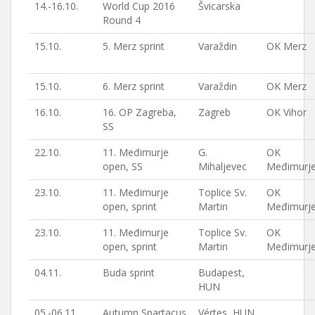
14.-16.10.
World Cup 2016
Švicarska
Round 4
15.10.
5. Merz sprint
Varaždin
OK Merz
15.10.
6. Merz sprint
Varaždin
OK Merz
16.10.
16. OP Zagreba,
Zagreb
OK Vihor
SS
22.10.
11. Međimurje
G.
OK
open, SS
Mihaljevec
Međimurj
23.10.
11. Međimurje
Toplice Sv.
OK
open, sprint
Martin
Međimurj
23.10.
11. Međimurje
Toplice Sv.
OK
open, sprint
Martin
Međimurj
04.11.
Buda sprint
Budapest,
HUN
05.-06.11.
Autumn Spartacus
Vértes, HUN