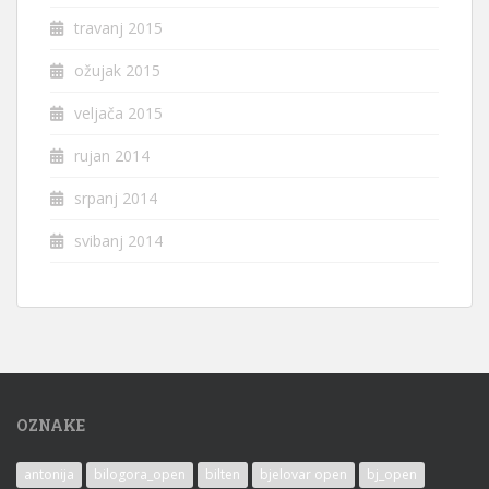
travanj 2015
ožujak 2015
veljača 2015
rujan 2014
srpanj 2014
svibanj 2014
OZNAKE
antonija
bilogora_open
bilten
bjelovar open
bj_open