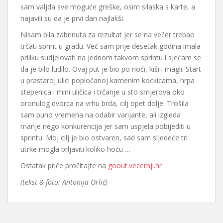
sam valjda sve moguće greške, osim silaska s karte, a
najavili su da je prvi dan najlakši.
Nisam bila zabrinuta za rezultat jer se na večer trebao
trčati sprint u gradu. Već sam prije desetak godina imala
priliku sudjelovati na jednom takvom sprintu i sjećam se
da je bilo ludilo. Ovaj put je bio po noći, kiši i magli. Start
u prastaroj ulici popločanoj kamenim kockicama, hrpa
stepenica i mini uličica i trčanje u sto smjerova oko
oronulog dvorca na vrhu brda, cilj opet dolje. Trošila
sam puno vremena na odabir varijante, ali izgleda
manje nego konkurencija jer sam uspjela pobijediti u
sprintu. Moj cilj je bio ostvaren, sad sam sljedeće tri
utrke mogla brljaviti koliko hoću …
Ostatak priče pročitajte na
goout.vecernji.hr
(tekst & foto: Antonija Orlić)