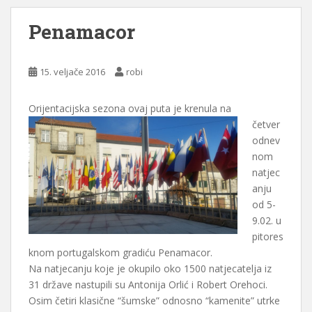
Penamacor
15. veljače 2016
robi
Orijentacijska sezona ova
j puta je krenula na
četver
odnev
nom
natjec
anju
od 5-
9.02. u
pitores
knom portugalskom gradiću Penamacor.
Na natjecanju koje je okupilo oko 1500 natjecatelja iz
31 države nastupili su Antonija Orlić i Robert Orehoci.
Osim četiri klasične “šumske” odnosno “kamenite” utrke