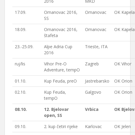
2016
MKD
17.09.
Omanovac 2016,
Omanovac
OK Kapela
SS
18.09.
Omanovac 2016,
Omanovac
OK Kapela
štafeta
23.-25.09.
Alpe Adria Cup
Trieste, ITA
2016
ruj/lis
Vihor Pre-O
Zagreb
OK Vihor
Adventure, tempO
01.10.
Kup Feuda, preO
Jastrebarsko
OK Orion
02.10.
Kup Feuda,
Galgovo
OK Orion
tempO
08.10.
12. Bjelovar
Vrbica
OK Bjelov
open, SS
09.10.
2. kup četiri rijeke
Karlovac
OK Jelen