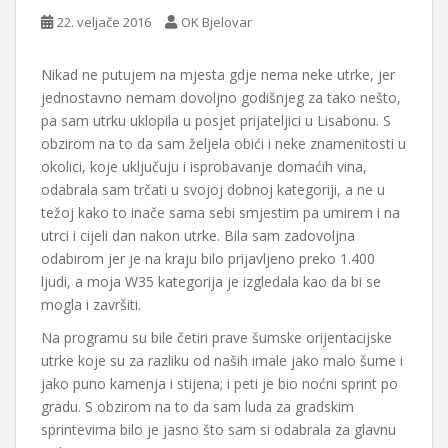
22. veljače 2016
OK Bjelovar
Nikad ne putujem na mjesta gdje nema neke utrke, jer
jednostavno nemam dovoljno godišnjeg za tako nešto,
pa sam utrku uklopila u posjet prijateljici u Lisabonu. S
obzirom na to da sam željela obići i neke znamenitosti u
okolici, koje uključuju i isprobavanje domaćih vina,
odabrala sam trčati u svojoj dobnoj kategoriji, a ne u
težoj kako to inače sama sebi smjestim pa umirem i na
utrci i cijeli dan nakon utrke. Bila sam zadovoljna
odabirom jer je na kraju bilo prijavljeno preko 1.400
ljudi, a moja W35 kategorija je izgledala kao da bi se
mogla i završiti.
Na programu su bile četiri prave šumske orijentacijske
utrke koje su za razliku od naših imale jako malo šume i
jako puno kamenja i stijena; i peti je bio noćni sprint po
gradu. S obzirom na to da sam luda za gradskim
sprintevima bilo je jasno što sam si odabrala za glavnu