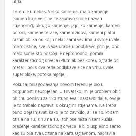
utrku.
Teren je urnebes. Veliko kamenje, malo kamenje
(kamen koje veličine se zapravo smije nazvati
stijenom?), okruglo kamenje, jajoliko kamenje, kameni
odroni, kamene terase, kameni zidovi, kameni platoi
raznih oblika od kojih neki i sami već imaju svoje uvale i
mikročistine, sve livade urasle u bodljikavo grmlje, ono
malo šume što postoji je neprohodno, gomila
karakterističnog drveća (Plutnjak bez kore), ograde od
metar i pol s dva reda bodljikave žice na vrhu, uvale
super plitke, potoka nigdje…
Pokušaj prilagođavanja novom terenu je bio u
potpunosti neuspješan. U Hrvatskoj mi je problem obići
običnu ponikvu za 180 stupnjeva i nastaviti dalje, ovdje
je to trebalo napraviti s okruglim stijenama. Ne treba
puno objašnjavati kako je to završilo, ali sa 10. kt sam
otišla na 13, s 13 na 10, izohipse ništa nisam kužila,
praćenje karakterističnog drveća je bilo uspješno samo
kad su bila sva ucrtana na karti. Uglavnom, napravila