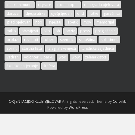
centrum mundi
cityrace
croatia open
dan grada bjelovara
daruvar
dječja utrka
dječji tjedan
dnd
fotke
garešnica
grad bjelovar
hoo
izvještaj
japetić
mbv
memorijal
mtbo
obavijesti
okb
ph
poziv
press
proglašenje
prolazi
rezultati
robert
seemoc
skupština
split times
sprint
startna lista
telegrafskevijesti
turistička zajednica
vedran
volonteri u parku
wod
wow
zelena čistka
školsko natjecanje
štafeta
ORIJENTACIJSKI KLUB BJELOVAR
All rights reserved. Theme by
Colorlib
Powered by
WordPress