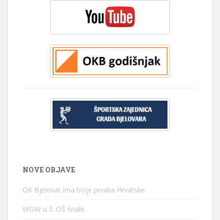
NOVE OBJAVE
OK Bjelovar ima troje prvaka Hrvatske
WOW u 3. OŠ finale