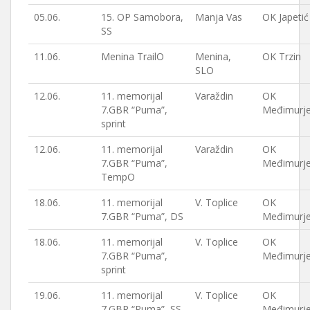
05.06.
15. OP Samobora,
Manja Vas
OK Japetić
SS
11.06.
Menina TrailO
Menina,
OK Trzin
SLO
12.06.
11. memorijal
Varaždin
OK
7.GBR “Puma”,
Međimurj
sprint
12.06.
11. memorijal
Varaždin
OK
7.GBR “Puma”,
Međimurj
TempO
18.06.
11. memorijal
V. Toplice
OK
7.GBR “Puma”, DS
Međimurj
18.06.
11. memorijal
V. Toplice
OK
7.GBR “Puma”,
Međimurj
sprint
19.06.
11. memorijal
V. Toplice
OK
7.GBR “Puma”, SS
Međimurj