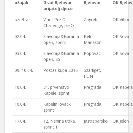
ožujak
Grad Bjelovar –
Bjelovar
OK Bjelov
prijatelj djece
ožu/tra
Vihor Pre-O
Zagreb
OK Vihor
Challenge, preO
02.04.
Slavonija&Baranja
Beli
OK Sova
open, sprint
Manastir
03.04.
Slavonija&Baranja
Popovac
OK Sova
open, SS
09.-10.04.
Postás kupa 2016
Szárliget,
HUN
10.04.
31. prvenstvo
Pregrada
OK Kapela
Kapele, sprint
10.04.
Kapelin lovački
Pregrada
OK Kapela
sprint
17.04.
12. Nenina utrka,
Jastrebarsko
OK Jelen
sprint 1