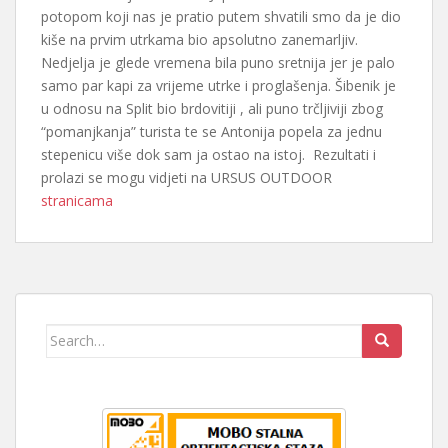
potopom koji nas je pratio putem shvatili smo da je dio
kiše na prvim utrkama bio apsolutno zanemarljiv.
Nedjelja je glede vremena bila puno sretnija jer je palo
samo par kapi za vrijeme utrke i proglašenja. Šibenik je
u odnosu na Split bio brdovitiji , ali puno trčljiviji zbog
“pomanjkanja” turista te se Antonija popela za jednu
stepenicu više dok sam ja ostao na istoj. Rezultati i
prolazi se mogu vidjeti na URSUS OUTDOOR
stranicama
Search
for: