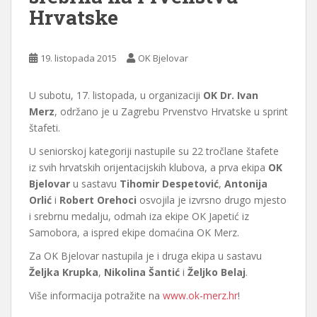
Hrvatske
19. listopada 2015
OK Bjelovar
U subotu, 17. listopada, u organizaciji
OK Dr. Ivan
Merz
, održano je u Zagrebu Prvenstvo Hrvatske u sprint
štafeti.
U seniorskoj kategoriji nastupile su 22 tročlane štafete
iz svih hrvatskih orijentacijskih klubova, a prva ekipa
OK
Bjelovar
u sastavu
Tihomir Despetović
,
Antonija
Orlić
i
Robert Orehoci
osvojila je izvrsno drugo mjesto
i srebrnu medalju, odmah iza ekipe OK Japetić iz
Samobora, a ispred ekipe domaćina OK Merz.
Za OK Bjelovar nastupila je i druga ekipa u sastavu
Željka Krupka
,
Nikolina Šantić
i
Željko Belaj
.
Više informacija potražite na
www.ok-merz.hr
!