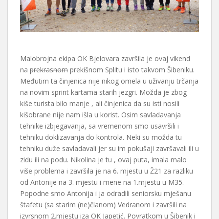
Malobrojna ekipa OK Bjelovara završila je ovaj vikend
na
prekrasnom
prekišnom Splitu i isto takvom Šibeniku.
Međutim ta činjenica nije nikog omela u uživanju trčanja
na novim sprint kartama starih jezgri. Možda je zbog
kiše turista bilo manje , ali činjenica da su isti nosili
kišobrane nije nam išla u korist. Osim savladavanja
tehnike izbjegavanja, sa vremenom smo usavršili i
tehniku doklizavanja do kontrola. Neki su možda tu
tehniku duže savladavali jer su im pokušaji završavali ili u
zidu ili na podu. Nikolina je tu , ovaj puta, imala malo
više problema i završila je na 6. mjestu u Ž21 za razliku
od Antonije na 3. mjestu i mene na 1.mjestu u M35.
Popodne smo Antonija i ja odradili seniorsku mješanu
štafetu (sa starim (ne)članom) Vedranom i završili na
izvrsnom 2.mjestu iza OK Japetić. Povratkom u Šibenik i