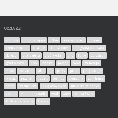
OZNAKE
antonija
bilogora_open
bilten
bjelovar open
bj_open
centrum mundi
cityrace
croatia open
dan grada bjelovara
daruvar
dječja utrka
dječji tjedan
dnd
fotke
garešnica
grad bjelovar
hoo
izvještaj
japetić
mbv
memorijal
mtbo
obavijesti
okb
ph
poziv
press
proglašenje
prolazi
rezultati
robert
seemoc
skupština
split times
sprint
startna lista
telegrafskevijesti
turistička zajednica
vedran
volonteri u parku
wod
wow
zelena čistka
školsko natjecanje
štafeta