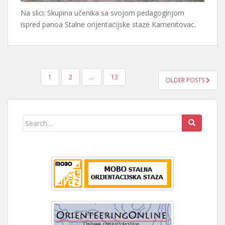
Na slici: Skupina učenika sa svojom pedagoginjom
ispred panoa Stalne orijentacijske staze Kamenitovac.
BROJEVI
1
2
…
13
OLDER POSTS
STRANICA
OBJAVA
Search
for: