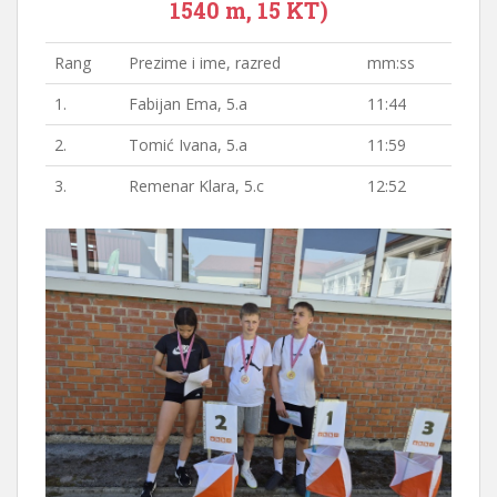
1540 m, 15 KT)
Rang
Prezime i ime, razred
mm:ss
1.
Fabijan Ema, 5.a
11:44
2.
Tomić Ivana, 5.a
11:59
3.
Remenar Klara, 5.c
12:52