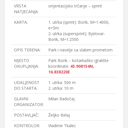
VRSTA
orijentacijsko trčanje – sprint
NATJECANJA:
KARTA:
1. utrka (sprint): Borik, M=1:4000,
e=5m
2. utrka (supersprint): Bjelovar-
Borik, M=1:2500
OPIS TERENA:
Park i naselje sa slabim prometom
MJESTO
Park Borik – košarkaško igralište
OKUPLJANJA:
koordinate:
45.908154N,
16.838220E
UDALJENOST
1. utrka: 500 m
DO STARTA:
2. utrka: 10 m
GLAVNI
Milan Radočaj
ORGANIZATOR:
POSTAVLJAČ:
Željko Belaj
KONTROLOR:
Vladimir Tkalec