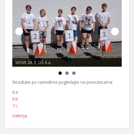
WOW 26 3. OŠ 6.a
WOW 
Rezultate po razredima pogledajte na poveznicama:
6.a
6.b
7.c
Galerija