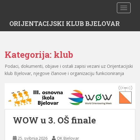
S
TOGGLE
k
i
ORIJENTACIJSKI KLUB BJELOVAR
p
t
o
m
Kategorija:
klub
a
i
Podaci, dokumenti, objave i ostali zapisi vezani uz Orijentacijski
n
klub Bjelovar, njegove članove i organizaciju funkcioniranja
c
o
n
t
e
n
WOW u 3. OŠ finale
t
25. svibnja 2026
OK Bjelovar