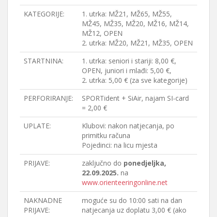
KATEGORIJE:
1. utrka: MŽ21, MŽ65, MŽ55,
MŽ45, MŽ35, MŽ20, MŽ16, MŽ14,
MŽ12, OPEN
2. utrka: MŽ20, MŽ21, MŽ35, OPEN
STARTNINA:
1. utrka: seniori i stariji: 8,00 €,
OPEN, juniori i mlađi: 5,00 €,
2. utrka: 5,00 € (za sve kategorije)
PERFORIRANJE:
SPORTident + SiAir, najam SI-card
= 2,00 €
UPLATE:
Klubovi: nakon natjecanja, po
primitku računa
Pojedinci: na licu mjesta
PRIJAVE:
zaključno do
ponedjeljka,
22.09.2025.
na
www.orienteeringonline.net
NAKNADNE
moguće su do 10:00 sati na dan
PRIJAVE:
natjecanja uz doplatu 3,00 € (ako