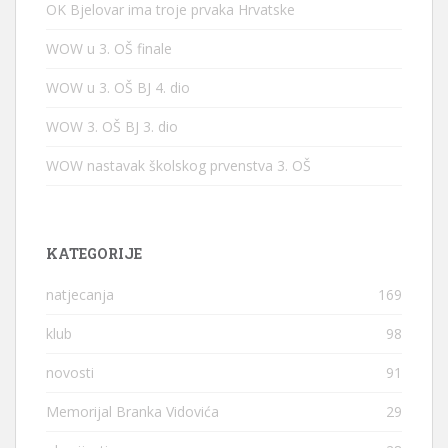
OK Bjelovar ima troje prvaka Hrvatske
WOW u 3. OŠ finale
WOW u 3. OŠ BJ 4. dio
WOW 3. OŠ BJ 3. dio
WOW nastavak školskog prvenstva 3. OŠ
KATEGORIJE
natjecanja
169
klub
98
novosti
91
Memorijal Branka Vidovića
29