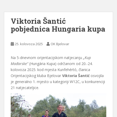
Viktoria Šantić
pobjednica Hungaria kupa
25. kolovoza 2025
OK Bjelovar
Na 5-dnevnom orijentacijskom natjecanju
„Kup
Mađarske“
(Hungária Kupa) održanom od 20.-24.
kolovoza 2025. kod mjesta Kunfehértó, članica
Orijentacijskog kluba Bjelovar
Viktoria Šantić
osvojila
je generalno 1. mjesto u kategoriji W12C, u konkurenciji
21 natjecateljice.