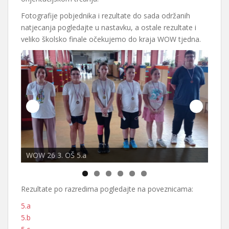
Fotografije pobjednika i rezultate do sada održanih
natjecanja pogledajte u nastavku, a ostale rezultate i
veliko školsko finale očekujemo do kraja WOW tjedna.
WOW 26 3. OŠ 5.a
WOW 
Rezultate po razredima pogledajte na poveznicama:
5.a
5.b