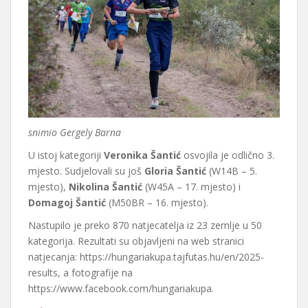
snimio Gergely Barna
U istoj kategoriji
Veronika Šantić
osvojila je odlično 3.
mjesto. Sudjelovali su još
Gloria Šantić
(W14B – 5.
mjesto),
Nikolina Šantić
(W45A – 17. mjesto) i
Domagoj Šantić
(M50BR – 16. mjesto).
Nastupilo je preko 870 natjecatelja iz 23 zemlje u 50
kategorija. Rezultati su objavljeni na web stranici
natjecanja: https://hungariakupa.tajfutas.hu/en/2025-
results, a fotografije na
https://www.facebook.com/hungariakupa.