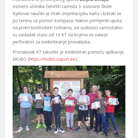
osmero učenika četvrtih razreda 3. osnovne škole
Bjelovar naučilo je čitati orijentacijsku kartu i kretati se
po terenu uz pomoć kompasa. Nakon primljenih uputa
na prvim kontrolnim točkama, svi sudionici samostalno
su savladali stazu od 10 KT na kojima se nalaze
perforatori za evidentiranje pronalaska.
Pronalazak KT također je evidentiran pomoću aplikacije
MOBO (
https://mobo.osport.ee
).