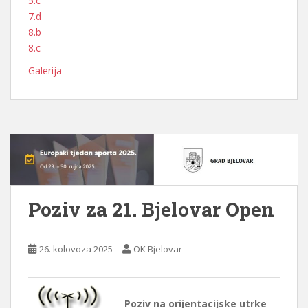
5.c
7.d
8.b
8.c
Galerija
Poziv za 21. Bjelovar Open
26. kolovoza 2025
OK Bjelovar
Poziv na orijentacijske utrke