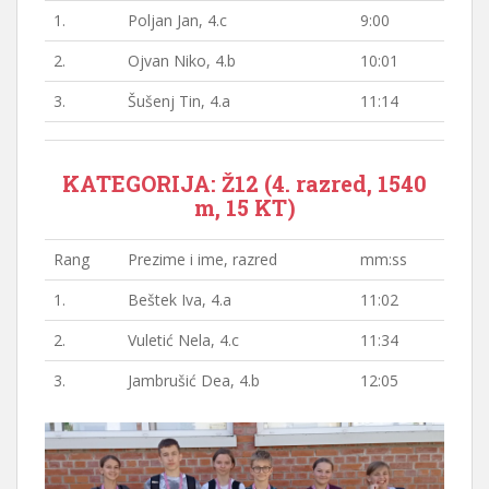
1.
Poljan Jan, 4.c
9:00
2.
Ojvan Niko, 4.b
10:01
3.
Šušenj Tin, 4.a
11:14
KATEGORIJA: Ž12 (4. razred, 1540
m, 15 KT)
Rang
Prezime i ime, razred
mm:ss
1.
Beštek Iva, 4.a
11:02
2.
Vuletić Nela, 4.c
11:34
3.
Jambrušić Dea, 4.b
12:05