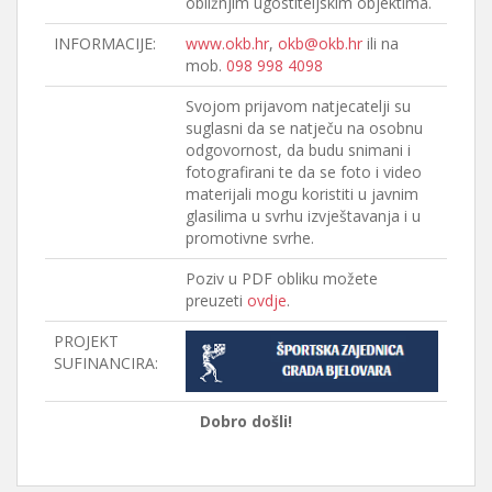
obližnjim ugostiteljskim objektima.
INFORMACIJE:
www.okb.hr
,
okb@okb.hr
ili na
mob.
098 998 4098
Svojom prijavom natjecatelji su
suglasni da se natječu na osobnu
odgovornost, da budu snimani i
fotografirani te da se foto i video
materijali mogu koristiti u javnim
glasilima u svrhu izvještavanja i u
promotivne svrhe.
Poziv u PDF obliku možete
preuzeti
ovdje
.
PROJEKT
SUFINANCIRA:
Dobro došli!