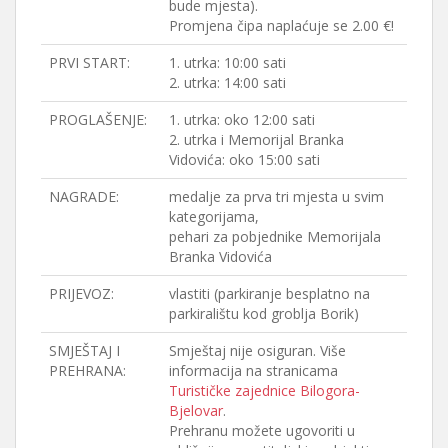
bude mjesta).
Promjena čipa naplaćuje se 2.00 €!
PRVI START:
1. utrka: 10:00 sati
2. utrka: 14:00 sati
PROGLAŠENJE:
1. utrka: oko 12:00 sati
2. utrka i Memorijal Branka
Vidovića: oko 15:00 sati
NAGRADE:
medalje za prva tri mjesta u svim
kategorijama,
pehari za pobjednike Memorijala
Branka Vidovića
PRIJEVOZ:
vlastiti (parkiranje besplatno na
parkiralištu kod groblja Borik)
SMJEŠTAJ I
Smještaj nije osiguran. Više
PREHRANA:
informacija na stranicama
Turističke zajednice Bilogora-
Bjelovar
.
Prehranu možete ugovoriti u