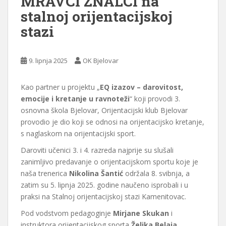
MRAVCI ZNALCI na
stalnoj orijentacijskoj
stazi
9. lipnja 2025
OK Bjelovar
Kao partner u projektu „
EQ izazov – darovitost,
emocije i kretanje u ravnoteži
“ koji provodi 3.
osnovna škola Bjelovar, Orijentacijski klub Bjelovar
provodio je dio koji se odnosi na orijentacijsko kretanje,
s naglaskom na orijentacijski sport.
Daroviti učenici 3. i 4. razreda najprije su slušali
zanimljivo predavanje o orijentacijskom sportu koje je
naša trenerica
Nikolina Šantić
održala 8. svibnja, a
zatim su 5. lipnja 2025. godine naučeno isprobali i u
praksi na Stalnoj orijentacijskoj stazi Kamenitovac.
Pod vodstvom pedagoginje
Mirjane Skukan
i
instruktora orijentacijskog sporta
Željka Belaja
,