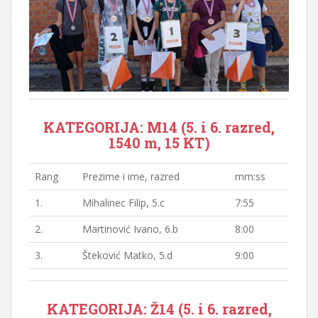
KATEGORIJA: M14 (5. i 6. razred,
1540 m, 15 KT)
Rang
Prezime i ime, razred
mm:ss
1.
Mihalinec Filip, 5.c
7:55
2.
Martinović Ivano, 6.b
8:00
3.
Šteković Matko, 5.d
9:00
KATEGORIJA: Ž14 (5. i 6. razred,