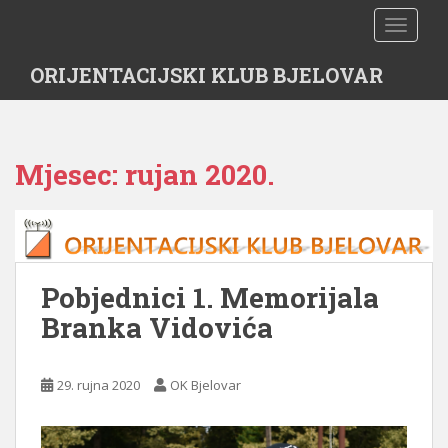
S
TOGGLE
k
i
ORIJENTACIJSKI KLUB BJELOVAR
p
t
o
m
Mjesec:
rujan 2020.
a
i
n
c
o
n
Pobjednici 1. Memorijala
t
Branka Vidovića
e
n
t
29. rujna 2020
OK Bjelovar