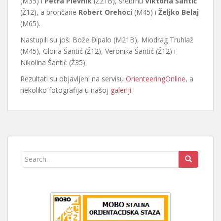
(M35) i
Petra Plevnik
(Ž21B), srebrnu
Viktoria Šantić
(Ž12), a brončane
Robert Orehoci
(M45) i
Željko Belaj
(M65).
Nastupili su još: Bože Đipalo (M21B), Miodrag Truhlaž
(M45), Gloria Šantić (Ž12), Veronika Šantić (Ž12) i
Nikolina Šantić (Ž35).
Rezultati su objavljeni na servisu
OrienteeringOnline
, a
nekoliko fotografija u našoj
galeriji
.
Search
for: