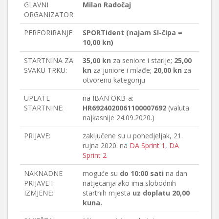
GLAVNI
Milan Radočaj
ORGANIZATOR:
PERFORIRANJE:
SPORTident (najam SI-čipa =
10,00 kn)
STARTNINA ZA
35,00 kn
za seniore i starije;
25,00
SVAKU TRKU:
kn
za juniore i mlađe;
20,00 kn
za
otvorenu kategoriju
UPLATE
na IBAN OKB-a:
STARTNINE:
HR6924020061100007692
(valuta
najkasnije 24.09.2020.)
PRIJAVE:
zaključene su u ponedjeljak, 21.
rujna 2020. na
DA Sprint 1
,
DA
Sprint 2
NAKNADNE
moguće su
do 10:00 sati
na dan
PRIJAVE I
natjecanja ako ima slobodnih
IZMJENE:
startnih mjesta
uz doplatu 20,00
kuna.