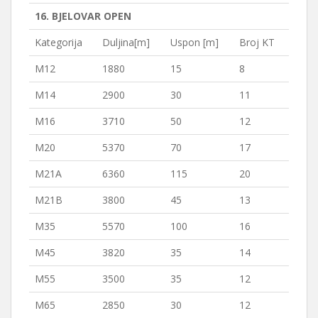
16. BJELOVAR OPEN
Kategorija
Duljina[m]
Uspon [m]
Broj KT
M12
1880
15
8
M14
2900
30
11
M16
3710
50
12
M20
5370
70
17
M21A
6360
115
20
M21B
3800
45
13
M35
5570
100
16
M45
3820
35
14
M55
3500
35
12
M65
2850
30
12