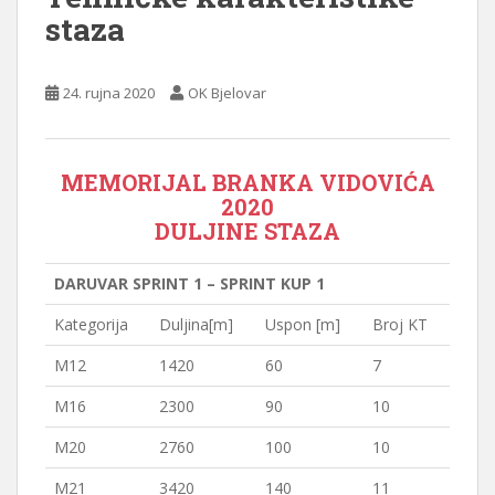
staza
24. rujna 2020
OK Bjelovar
MEMORIJAL BRANKA VIDOVIĆA
2020
DULJINE STAZA
DARUVAR SPRINT 1 – SPRINT KUP 1
Kategorija
Duljina[m]
Uspon [m]
Broj KT
M12
1420
60
7
M16
2300
90
10
M20
2760
100
10
M21
3420
140
11