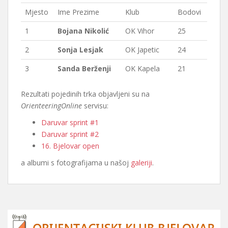
Mjesto
Ime Prezime
Klub
Bodovi
1
Bojana Nikolić
OK Vihor
25
2
Sonja Lesjak
OK Japetic
24
3
Sanda Berženji
OK Kapela
21
Rezultati pojedinih trka objavljeni su na
OrienteeringOnline
servisu:
Daruvar sprint #1
Daruvar sprint #2
16. Bjelovar open
a albumi s fotografijama u našoj
galeriji
.