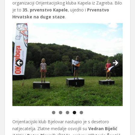
organizaciji Orijentacijskog kluba Kapela iz Zagreba. Bilo
je to
35. prvenstvo Kapele
, ujedno i
Prvenstvo
Hrvatske na duge staze
.
Vedran Bijelić, M35
Orijentacijski klub Bjelovar nastupio je s desetoro
natjecatelja. Zlatne medalje osvojili su
Vedran Bijelić