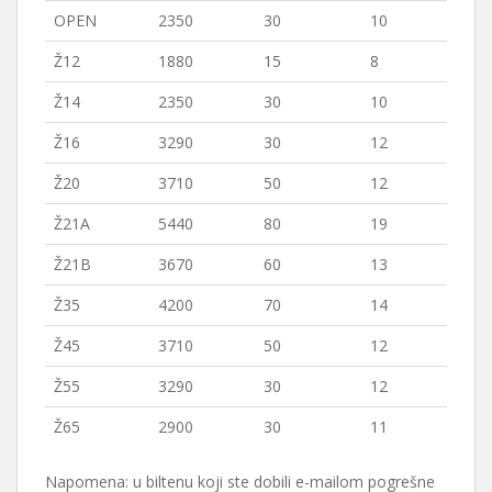
OPEN
2350
30
10
Ž12
1880
15
8
Ž14
2350
30
10
Ž16
3290
30
12
Ž20
3710
50
12
Ž21A
5440
80
19
Ž21B
3670
60
13
Ž35
4200
70
14
Ž45
3710
50
12
Ž55
3290
30
12
Ž65
2900
30
11
Napomena: u biltenu koji ste dobili e-mailom pogrešne