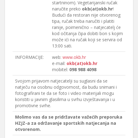
startninom). Vegetarijanski ručak
naručite preko
okb(at)okb.hr
!
Budući da restoran nije otvorenog
tipa, ručak treba naručiti i platiti
ranije, poimenično – natjecatelj će
kod očitanja čipa dobiti bon s kojim
može ići na ručak koji se servira od
13:00 sati.
INFORMACIJE:
web:
www.okb.hr
e-mail:
okb(at)okb.hr
mobitel:
098 988 4098
Svojom prijavom natjecatelji su suglasni da se
natječu na osobnu odgovornost, da budu snimani i
fotografirani te da se foto i video materijali mogu
koristiti u javnim glasilima u svrhu izvještavanja i u
promotivne svrhe.
Molimo vas da se pridržavate važećih preporuka
HZJZ-a za održavanje sportskih natjecanja na
otvorenom.