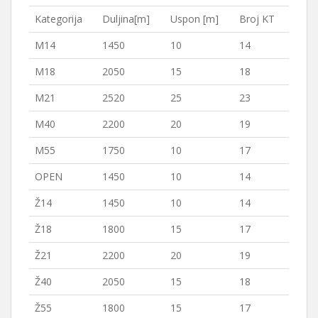
Kategorija
Duljina[m]
Uspon [m]
Broj KT
M14
1450
10
14
M18
2050
15
18
M21
2520
25
23
M40
2200
20
19
M55
1750
10
17
OPEN
1450
10
14
Ž14
1450
10
14
Ž18
1800
15
17
Ž21
2200
20
19
Ž40
2050
15
18
Ž55
1800
15
17