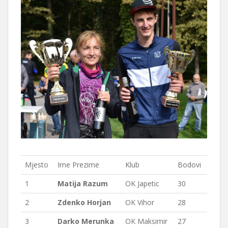
Mjesto
Ime Prezime
Klub
Bodovi
1
Matija Razum
OK Japetic
30
2
Zdenko Horjan
OK Vihor
28
3
Darko Merunka
OK Maksimir
27