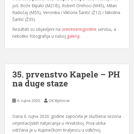
još: Bože Đipalo (M21B), Robert Orehoci (M45), Milan
Radočaj (M55), Veronika i Viktoria Šantić (Ž12) i Nikolina
Šantić (Ž35).
Rezultati su objavljeni na
orienteeringonline
servisu, a
nekoliko fotografija u našoj
galeriji
.
35. prvenstvo Kapele – PH
na duge staze
6. rujna 2020
OK Bjelovar
Dana 6. rujna 2020. godine započela je službena sezona
orijentacijskih natjecanja u Hrvatskoj. Prva utrka
održana je u Kupinečkom Kraljevcu u odličnoj