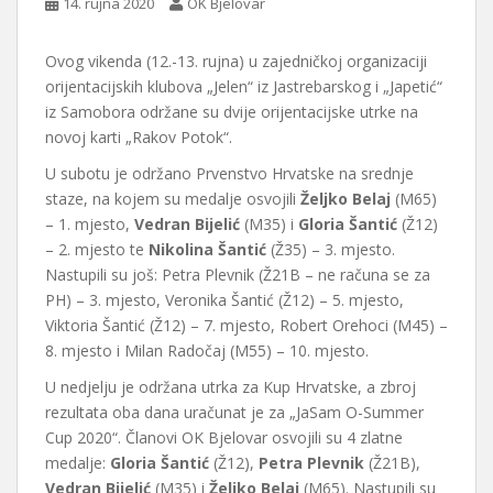
14. rujna 2020
OK Bjelovar
Ovog vikenda (12.-13. rujna) u zajedničkoj organizaciji
orijentacijskih klubova „Jelen“ iz Jastrebarskog i „Japetić“
iz Samobora održane su dvije orijentacijske utrke na
novoj karti „Rakov Potok“.
U subotu je održano Prvenstvo Hrvatske na srednje
staze, na kojem su medalje osvojili
Željko Belaj
(M65)
– 1. mjesto,
Vedran Bijelić
(M35) i
Gloria Šantić
(Ž12)
– 2. mjesto te
Nikolina Šantić
(Ž35) – 3. mjesto.
Nastupili su još: Petra Plevnik (Ž21B – ne računa se za
PH) – 3. mjesto, Veronika Šantić (Ž12) – 5. mjesto,
Viktoria Šantić (Ž12) – 7. mjesto, Robert Orehoci (M45) –
8. mjesto i Milan Radočaj (M55) – 10. mjesto.
U nedjelju je održana utrka za Kup Hrvatske, a zbroj
rezultata oba dana uračunat je za „JaSam O-Summer
Cup 2020“. Članovi OK Bjelovar osvojili su 4 zlatne
medalje:
Gloria Šantić
(Ž12),
Petra Plevnik
(Ž21B),
Vedran Bijelić
(M35) i
Željko Belaj
(M65). Nastupili su