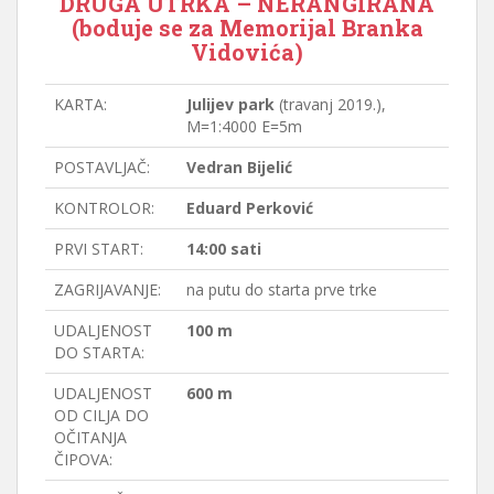
DRUGA UTRKA – NERANGIRANA
(boduje se za Memorijal Branka
Vidovića)
KARTA:
Julijev park
(travanj 2019.),
M=1:4000 E=5m
POSTAVLJAČ:
Vedran Bijelić
KONTROLOR:
Eduard Perković
PRVI START:
14:00 sati
ZAGRIJAVANJE:
na putu do starta prve trke
UDALJENOST
100 m
DO STARTA:
UDALJENOST
600 m
OD CILJA DO
OČITANJA
ČIPOVA: