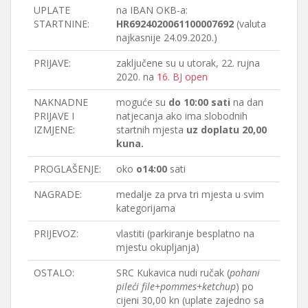
UPLATE
na IBAN OKB-a:
STARTNINE:
HR6924020061100007692
(valuta
najkasnije 24.09.2020.)
PRIJAVE:
zaključene su u utorak, 22. rujna
2020. na
16. BJ open
NAKNADNE
moguće su
do 10:00 sati
na dan
PRIJAVE I
natjecanja ako ima slobodnih
IZMJENE:
startnih mjesta
uz doplatu 20,00
kuna.
PROGLAŠENJE:
oko
o14:00
sati
NAGRADE:
medalje za prva tri mjesta u svim
kategorijama
PRIJEVOZ:
vlastiti (parkiranje besplatno na
mjestu okupljanja)
OSTALO:
SRC Kukavica nudi ručak (
pohani
pileći file+pommes+ketchup
) po
cijeni 30,00 kn (uplate zajedno sa