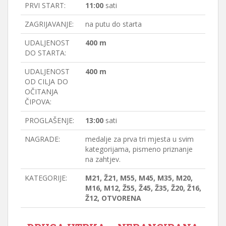
PRVI START:
11:00
sati
ZAGRIJAVANJE:
na putu do starta
UDALJENOST
400 m
DO STARTA:
UDALJENOST
400 m
OD CILJA DO
OČITANJA
ČIPOVA:
PROGLAŠENJE:
13:00
sati
NAGRADE:
medalje za prva tri mjesta u svim
kategorijama, pismeno priznanje
na zahtjev.
KATEGORIJE:
M21, Ž21, M55, M45, M35, M20,
M16, M12, Ž55, Ž45, Ž35, Ž20, Ž16,
Ž12, OTVORENA