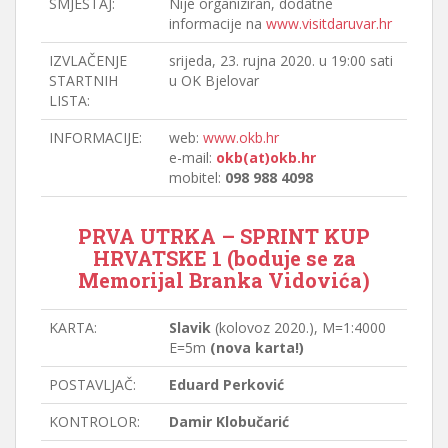
SMJEŠTAJ:
Nije organiziran, dodatne
informacije na
www.visitdaruvar.hr
IZVLAČENJE
srijeda, 23. rujna 2020. u 19:00 sati
STARTNIH
u OK Bjelovar
LISTA:
INFORMACIJE:
web:
www.okb.hr
e-mail:
okb(at)okb.hr
mobitel:
098 988 4098
PRVA UTRKA – SPRINT KUP
HRVATSKE 1 (boduje se za
Memorijal Branka Vidovića)
KARTA:
Slavik
(kolovoz 2020.), M=1:4000
E=5m
(nova karta!)
POSTAVLJAČ:
Eduard Perković
KONTROLOR:
Damir Klobučarić