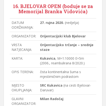
16. BJELOVAR OPEN (boduje se za
Memorijal Branka Vidovića)
DATUM
27. rujna 2020.
(nedjelja)
ODRŽAVANJA:
ORGANIZATOR:
Orijentacijski klub Bjelovar
VRSTA
Orijentacijsko trčanje – srednje
NATJECANJA:
staze
KARTA:
Kukavica
, M=1:10000 E=5m
(2006., reambulirana 8/2020.)
OPIS TERENA:
čista kontinentalna šuma s
mjestimičnim podrastom
MJESTO
SRC Kukavica
(na cesti Bjelovar-
OKUPLJANJA:
Daruvar)
GLAVNI
Milan Radočaj
ORGANIZATOR: