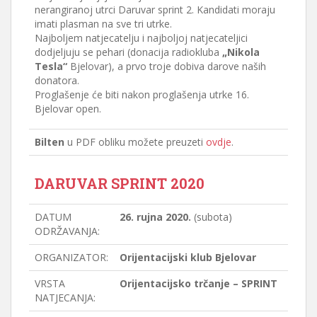
nerangiranoj utrci Daruvar sprint 2. Kandidati moraju
imati plasman na sve tri utrke.
Najboljem natjecatelju i najboljoj natjecateljici
dodjeljuju se pehari (donacija radiokluba
„Nikola
Tesla“
Bjelovar), a prvo troje dobiva darove naših
donatora.
Proglašenje će biti nakon proglašenja utrke 16.
Bjelovar open.
Bilten
u PDF obliku možete preuzeti
ovdje
.
DARUVAR SPRINT 2020
DATUM
26. rujna 2020.
(subota)
ODRŽAVANJA:
ORGANIZATOR:
Orijentacijski klub Bjelovar
VRSTA
Orijentacijsko trčanje – SPRINT
NATJECANJA: