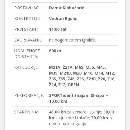
POSTAVLJAČ:
Damir Klobučarić
KONTROLOR:
Vedran Bijelić
PRVI START:
11:00
sati
ZAGRIJAVANJE:
na nogometnom igralištu
UDALJENOST
600 m
DO STARTA:
KATEGORIJE:
M21A, Ž21A, M65, M55, M45,
M35, M21B, M20, M16, M14, M12,
Ž65, Ž55, Ž45, Ž35, Ž21B, Ž20, Ž16,
Ž14, Ž12, OPEN
PERFORIRANJE:
SPORTident (najam SI-čipa =
10,00 kn)
STARTNINA:
45,00 kn
za seniore i starije;
30,00
kn
za juniore i mlađe;
30,00 kn
za
otvorenu kategoriju