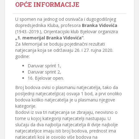
OPĆE INFORMACIJE
U spomen na jednog od osnivača i dugogodišnjeg
dopredsjednika Kluba, profesora
Branka Vidovića
(1943.-2019.), Orijentacijski klub Bjelovar organizira
„1. memorijal Branka Vidovića“
.
Za Memorijal se boduju pojedinačni rezultati
natjecanja koja se održavaju 26. i 27. rujna 2020.
godine:
Daruvar sprint 1,
Daruvar sprint 2,
16. Bjelovar open.
Broj bodova ovisi o plasmanu natjecatelja, tako da
posljednji natjecatelj(ica) osvaja 1 bod, a prvi onoliko
bodova koliko natjecatelja je u plasmanu njegove
kategorije.
Bodovi iz sva tri natjecanja se zbrajaju, neovisno o
tome u kojoj kategoriji natjecatelji nastupaju. U
slučaju da dva najbolja natjecatelja ili dvije najbolje
natjecateljice imaju isti broj bodova, prednost ima
natjecatelj koji je osvojio više bodova na