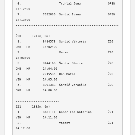
 6.                     Truhlaž Jona               OPEN                  
14:12:00  

 7.            7022030  Šantić Ivana               OPEN                  
14:13:00  

---------------------------------------------------------
------------------------

Ž20     (1245m, 0m)

 1.            8414578  Šantić Viktoria            Ž20    
OKB   HR       14:02:00  

 2.                     Vacant                     Ž20                   
14:03:00  

 3.            8144166  Šantić Gloria              Ž20    
OKB   HR       14:04:00  

 4.            2215535  Ban Matea                  Ž20    
VIH   HR       14:05:00  

 5.            8091386  Šantić Veronika            Ž20    
OKB   HR       14:06:00  

---------------------------------------------------------
------------------------

Ž21     (1335m, 0m)

 1.            8431111  Gobec Lea Katarina         Ž21    
VIH   HR       14:11:00  

 2.                     Vacant                     Ž21                   
14:12:00  

---------------------------------------------------------