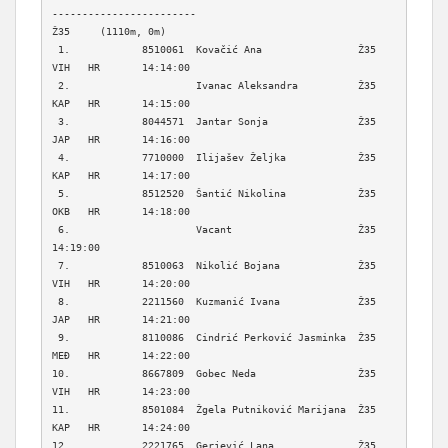
------------------------

Ž35     (1110m, 0m)

 1.            8510061  Kovačić Ana                Ž35    
VIH   HR       14:14:00  

 2.                     Ivanac Aleksandra          Ž35    
KAP   HR       14:15:00  

 3.            8044571  Jantar Sonja               Ž35    
JAP   HR       14:16:00  

 4.            7710000  Ilijašev Željka            Ž35    
KAP   HR       14:17:00  

 5.            8512520  Šantić Nikolina            Ž35    
OKB   HR       14:18:00  

 6.                     Vacant                     Ž35                   
14:19:00  

 7.            8510063  Nikolić Bojana             Ž35    
VIH   HR       14:20:00  

 8.            2211560  Kuzmanić Ivana             Ž35    
JAP   HR       14:21:00  

 9.            8110086  Cindrić Perković Jasminka  Ž35    
MEĐ   HR       14:22:00  

10.            8667809  Gobec Neda                 Ž35    
VIH   HR       14:23:00  

11.            8501084  Žgela Putniković Marijana  Ž35    
KAP   HR       14:24:00  

12.            2221765  Gerjević Lana              Ž35    