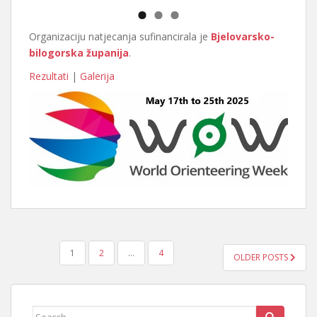
Organizaciju natjecanja sufinancirala je
Bjelovarsko-
bilogorska županija
.
Rezultati
|
Galerija
BROJEVI
1
2
…
4
OLDER POSTS
STRANICA
OBJAVA
Search