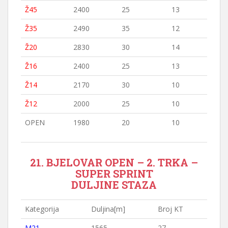
Ž45
2400
25
13
Ž35
2490
35
12
Ž20
2830
30
14
Ž16
2400
25
13
Ž14
2170
30
10
Ž12
2000
25
10
OPEN
1980
20
10
21. BJELOVAR OPEN – 2. TRKA –
SUPER SPRINT
DULJINE STAZA
Kategorija
Duljina[m]
Broj KT
M21
1565
27