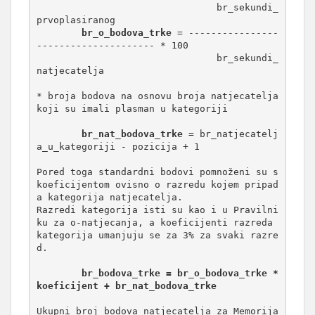
				br_sekundi_
prvoplasiranog

br_o_bodova_trke
 = ----------------
--------------------- * 100

				br_sekundi_
natjecatelja

* broja bodova na osnovu broja natjecatelja 
koji su imali plasman u kategoriji

br_nat_bodova_trke
 = br_natjecatelj
a_u_kategoriji - pozicija + 1

Pored toga standardni bodovi pomnoženi su s 
koeficijentom ovisno o razredu kojem pripad
a kategorija natjecatelja.

Razredi kategorija isti su kao i u Pravilni
ku za o-natjecanja, a koeficijenti razreda 
kategorija umanjuju se za 3% za svaki razre
d.

br_bodova_trke = br_o_bodova_trke * 
koeficijent + br_nat_bodova_trke
Ukupni broj bodova natjecatelja za Memorija