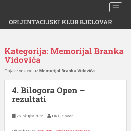
S
TOGGLE
k
i
ORIJENTACIJSKI KLUB BJELOVAR
p
t
o
m
Kategorija:
Memorijal Branka
a
i
Vidovića
n
c
Objave vezane uz
Memorijal Branka Vidovića
o
n
4. Bilogora Open –
t
rezultati
e
n
t
26. ožujka 2026
OK Bjelovar