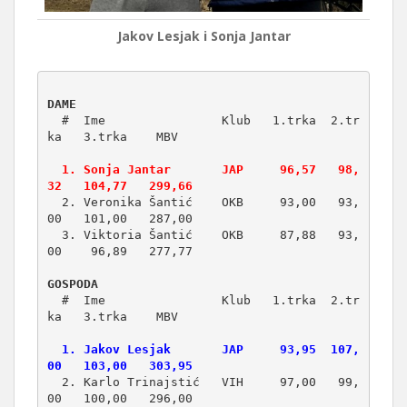
Jakov Lesjak i Sonja Jantar
DAME
  #  Ime                Klub   1.trka  2.tr
  1. Sonja Jantar       JAP     96,57   98,
32   104,77   299,66
  2. Veronika Šantić    OKB     93,00   93,
00   101,00   287,00

  3. Viktoria Šantić    OKB     87,88   93,
00    96,89   277,77

GOSPODA
  #  Ime                Klub   1.trka  2.tr
  1. Jakov Lesjak       JAP     93,95  107,
00   103,00   303,95
  2. Karlo Trinajstić   VIH     97,00   99,
00   100,00   296,00
