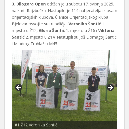
3. Bilogora Open
održan je u subotu 17. svibnja 2025.
na karti Rajzbuška. Nastupilo je 114 natjecatelja iz osam
orijentacijskih klubova. Članice Orijentacijskog kluba
Bjelovar osvojile su tri odličja:
Veronika Šantić
1.
mjesto u Ž12,
Gloria Šantić
1. mjesto u Ž16 i
Viktoria
Šantić
2. mjesto u Ž14. Nastupili su još Domagoj Šantić
i Miodrag Truhlaž u M45.
#1 Ž12 Veronika Šantić