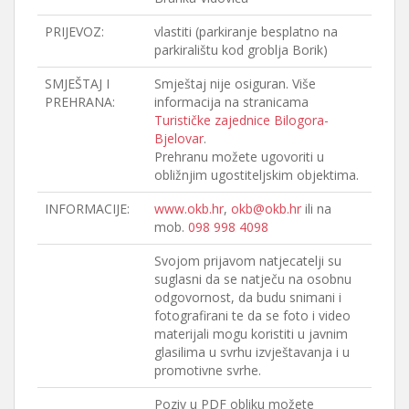
PRIJEVOZ:
vlastiti (parkiranje besplatno na
parkiralištu kod groblja Borik)
SMJEŠTAJ I
Smještaj nije osiguran. Više
PREHRANA:
informacija na stranicama
Turističke zajednice Bilogora-
Bjelovar
.
Prehranu možete ugovoriti u
obližnjim ugostiteljskim objektima.
INFORMACIJE:
www.okb.hr
,
okb@okb.hr
ili na
mob.
098 998 4098
Svojom prijavom natjecatelji su
suglasni da se natječu na osobnu
odgovornost, da budu snimani i
fotografirani te da se foto i video
materijali mogu koristiti u javnim
glasilima u svrhu izvještavanja i u
promotivne svrhe.
Poziv u PDF obliku možete