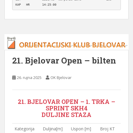
21. Bjelovar Open – bilten
26. rujna 2025
OK Bjelovar
21. BJELOVAR OPEN – 1. TRKA –
SPRINT SKH4
DULJINE STAZA
Kategorija
Duljina[m]
Uspon [m]
Broj KT