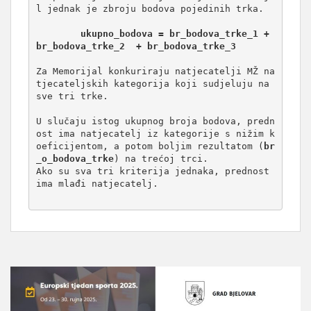
l jednak je zbroju bodova pojedinih trka.

ukupno_bodova = br_bodova_trke_1 + 
br_bodova_trke_2  + br_bodova_trke_3
Za Memorijal konkuriraju natjecatelji MŽ na
tjecateljskih kategorija koji sudjeluju na 
sve tri trke.

U slučaju istog ukupnog broja bodova, predn
ost ima natjecatelj iz kategorije s nižim k
oeficijentom, a potom boljim rezultatom (
br
_o_bodova_trke
) na trećoj trci. 

Ako su sva tri kriterija jednaka, prednost 
ima mlađi natjecatelj.
