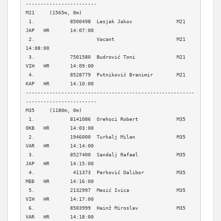
------------------------

M21     (1565m, 0m)

 1.            8500498  Lesjak Jakov               M21    
JAP   HR       14:07:00  

 2.                     Vacant                     M21                   
14:08:00  

 3.            7501580  Budrović Toni              M21    
VIH   HR       14:09:00  

 4.            8528779  Putniković Branimir        M21    
KAP   HR       14:10:00  

---------------------------------------------------------
------------------------

M35     (1180m, 0m)

 1.            8141086  Orehoci Robert             M35    
OKB   HR       14:03:00  

 2.            1946000  Turkalj Milan              M35    
VAR   HR       14:14:00  

 3.            8527400  Sandalj Rafael             M35    
JAP   HR       14:15:00  

 4.             411373  Perković Dalibor           M35    
MEĐ   HR       14:16:00  

 5.            2132997  Mesić Ivica                M35    
VIH   HR       14:17:00  

 6.            8503999  Hainž Miroslav             M35    
VAR   HR       14:18:00  
