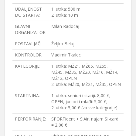
UDALJENOST
1. utrka: 500 m
DO STARTA:
2. utrka: 10 m
GLAVNI
Milan Radočaj
ORGANIZATOR:
POSTAVLJAČ:
Željko Belaj
KONTROLOR:
Vladimir Tkalec
KATEGORIJE:
1. utrka: MŽ21, MŽ65, MŽ55,
MŽ45, MŽ35, MŽ20, MŽ16, MŽ14,
MŽ12, OPEN
2. utrka: MŽ20, MŽ21, MŽ35, OPEN
STARTNINA:
1. utrka: seniori i stariji: 8,00 €,
OPEN, juniori i mlađi: 5,00 €,
2. utrka: 5,00 € (za sve kategorije)
PERFORIRANJE:
SPORTident + SiAir, najam SI-card
= 2,00 €