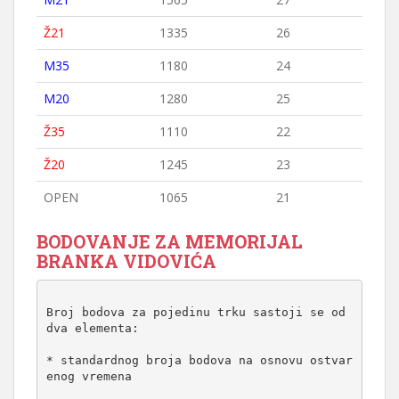
Ž21
1335
26
M35
1180
24
M20
1280
25
Ž35
1110
22
Ž20
1245
23
OPEN
1065
21
BODOVANJE ZA MEMORIJAL
BRANKA VIDOVIĆA
Broj bodova za pojedinu trku sastoji se od 
dva elementa:

* standardnog broja bodova na osnovu ostvar
enog vremena
