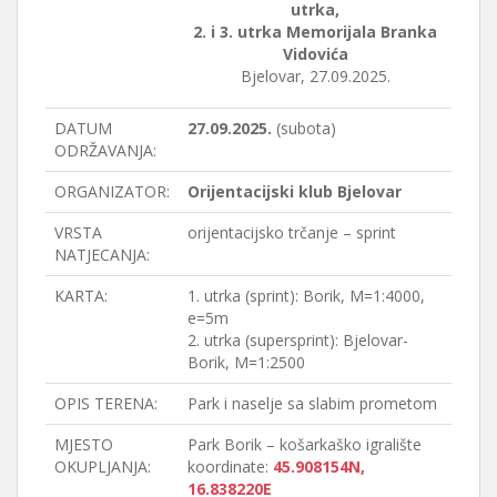
utrka,
2. i 3. utrka Memorijala Branka
Vidovića
Bjelovar, 27.09.2025.
DATUM
27.09.2025.
(subota)
ODRŽAVANJA:
ORGANIZATOR:
Orijentacijski klub Bjelovar
VRSTA
orijentacijsko trčanje – sprint
NATJECANJA:
KARTA:
1. utrka (sprint): Borik, M=1:4000,
e=5m
2. utrka (supersprint): Bjelovar-
Borik, M=1:2500
OPIS TERENA:
Park i naselje sa slabim prometom
MJESTO
Park Borik – košarkaško igralište
OKUPLJANJA:
koordinate:
45.908154N,
16.838220E