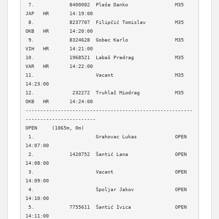
 7.            8400002  Pleše Danko                M35    
JAP   HR       14:19:00  

 8.            8237707  Filipčić Tomislav          M35    
OKB   HR       14:20:00  

 9.            8324628  Gobec Karlo                M35    
VIH   HR       14:21:00  

10.            1968521  Labaš Predrag              M35    
VAR   HR       14:22:00  

11.                     Vacant                     M35                   
14:23:00  

12.             232272  Truhlaž Miodrag            M35    
OKB   HR       14:24:00  

---------------------------------------------------------
------------------------

OPEN     (1065m, 0m)

 1.                     Grahovac Lukas             OPEN                  
14:07:00  

 2.            1420752  Šantić Lana                OPEN                  
14:08:00  

 3.                     Vacant                     OPEN                  
14:09:00  

 4.                     Špoljar Jakov              OPEN                  
14:10:00  

 5.            7755611  Šantić Ivica               OPEN                  
14:11:00  
