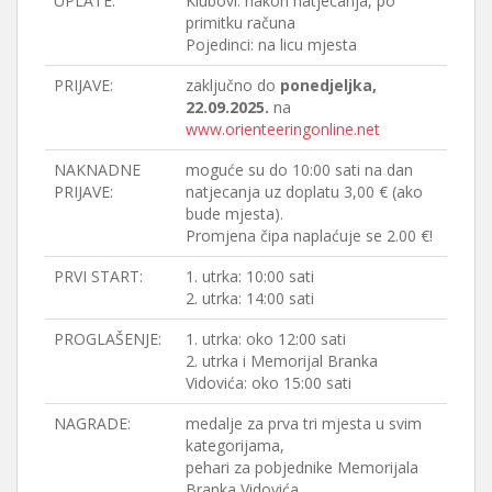
UPLATE:
Klubovi: nakon natjecanja, po
primitku računa
Pojedinci: na licu mjesta
PRIJAVE:
zaključno do
ponedjeljka,
22.09.2025.
na
www.orienteeringonline.net
NAKNADNE
moguće su do 10:00 sati na dan
PRIJAVE:
natjecanja uz doplatu 3,00 € (ako
bude mjesta).
Promjena čipa naplaćuje se 2.00 €!
PRVI START:
1. utrka: 10:00 sati
2. utrka: 14:00 sati
PROGLAŠENJE:
1. utrka: oko 12:00 sati
2. utrka i Memorijal Branka
Vidovića: oko 15:00 sati
NAGRADE:
medalje za prva tri mjesta u svim
kategorijama,
pehari za pobjednike Memorijala
Branka Vidovića