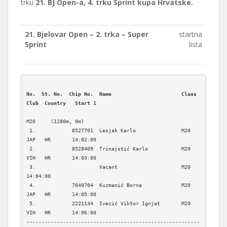
trku
21. BJ Open-a, 4. trku Sprint kupa Hrvatske.
21. Bjelovar Open – 2. trka – Super
startna
Sprint
lista
No.  St. No.  Chip No.  Name                       Class  
M20     (1280m, 0m)

 1.            8527701  Lesjak Karlo               M20    
JAP   HR       14:02:00  

 2.            8528409  Trinajstić Karlo           M20    
VIH   HR       14:03:00  

 3.                     Vacant                     M20                   
14:04:00  

 4.            7040704  Kuzmanić Borna             M20    
JAP   HR       14:05:00  

 5.            2221134  Ivezić Viktor Ignjat       M20    
VIH   HR       14:06:00  

---------------------------------------------------------