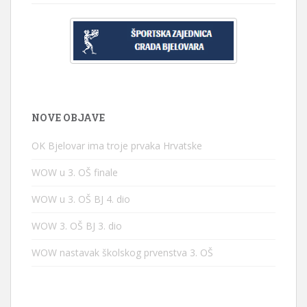
NOVE OBJAVE
OK Bjelovar ima troje prvaka Hrvatske
WOW u 3. OŠ finale
WOW u 3. OŠ BJ 4. dio
WOW 3. OŠ BJ 3. dio
WOW nastavak školskog prvenstva 3. OŠ