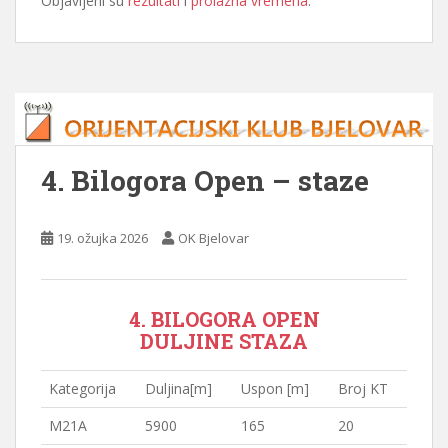
Objavljeni su
rezultati
i
prolazna vremena
.
4. Bilogora Open – staze
19. ožujka 2026
OK Bjelovar
4. BILOGORA OPEN
DULJINE STAZA
Kategorija
Duljina[m]
Uspon [m]
Broj KT
M21A
5900
165
20