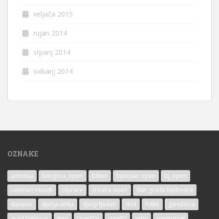
veljača 2015
rujan 2014
srpanj 2014
svibanj 2014
OZNAKE
antonija
bilogora_open
bilten
bjelovar open
bj_open
centrum mundi
cityrace
croatia open
dan grada bjelovara
daruvar
dječja utrka
dječji tjedan
dnd
fotke
garešnica
grad bjelovar
hoo
izvještaj
japetić
mbv
memorijal