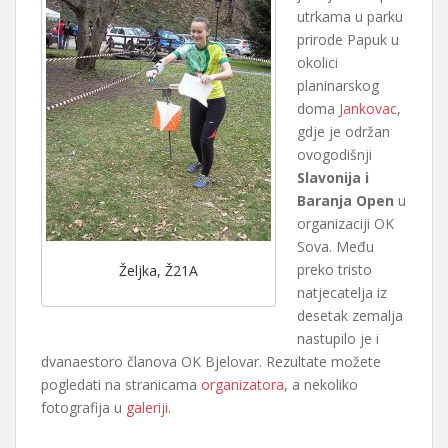
utrkama u parku
prirode Papuk u
okolici
planinarskog
doma
Jankovac
,
gdje je održan
ovogodišnji
Slavonija i
Baranja Open
u
organizaciji OK
Sova. Među
preko tristo
Željka, Ž21A
natjecatelja iz
desetak zemalja
nastupilo je i
dvanaestoro članova OK Bjelovar. Rezultate možete
pogledati na stranicama
organizatora
, a nekoliko
fotografija u
galeriji
.