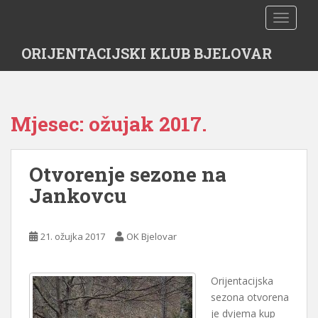
S
TOGGLE
k
i
ORIJENTACIJSKI KLUB BJELOVAR
p
t
o
m
Mjesec:
ožujak 2017.
a
i
n
Otvorenje sezone na
c
o
Jankovcu
n
t
e
21. ožujka 2017
OK Bjelovar
n
t
Orijentacijska
sezona otvorena
je dvjema kup