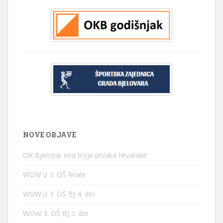
NOVE OBJAVE
OK Bjelovar ima troje prvaka Hrvatske
WOW u 3. OŠ finale
WOW u 3. OŠ BJ 4. dio
WOW 3. OŠ BJ 3. dio