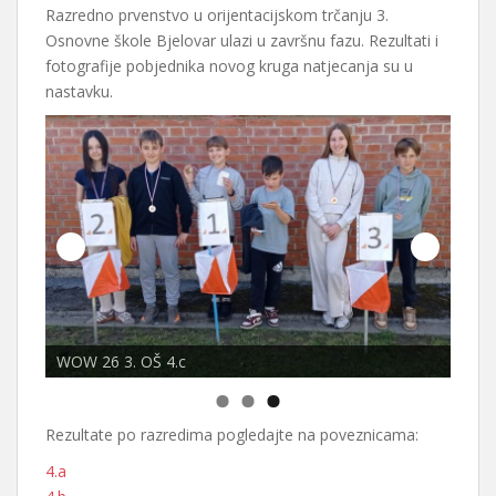
Razredno prvenstvo u orijentacijskom trčanju 3.
Osnovne škole Bjelovar ulazi u završnu fazu. Rezultati i
fotografije pobjednika novog kruga natjecanja su u
nastavku.
WOW 26 3. OŠ 4.c
WOW 
Rezultate po razredima pogledajte na poveznicama:
4.a