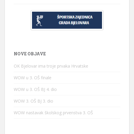
NOVE OBJAVE
OK Bjelovar ima troje prvaka Hrvatske
WOW u 3. OŠ finale
WOW u 3. OŠ BJ 4. dio
WOW 3. OŠ BJ 3. dio
WOW nastavak školskog prvenstva 3. OŠ