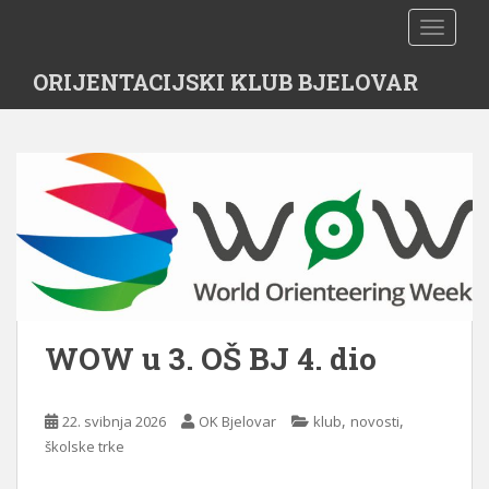
S
TOGGLE
k
i
ORIJENTACIJSKI KLUB BJELOVAR
p
t
o
m
a
i
n
c
o
n
t
WOW u 3. OŠ BJ 4. dio
e
n
t
,
,
22. svibnja 2026
OK Bjelovar
klub
novosti
školske trke