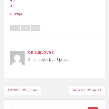
4.b
4.c
Galerija
3.OŠ
okb
wow
OK BJELOVAR
Orijentacijski klub Bjelovar
Navigacija
WOW 3. OŠ BJ 3. dio
WOW u 3. OŠ finale
objava