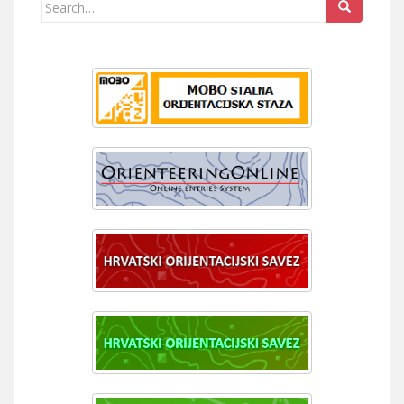
Search
for: