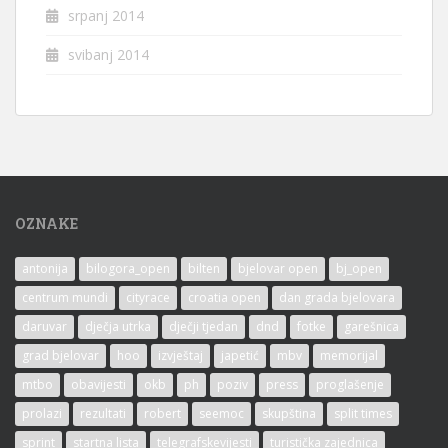
srpanj 2014
svibanj 2014
OZNAKE
antonija
bilogora_open
bilten
bjelovar open
bj_open
centrum mundi
cityrace
croatia open
dan grada bjelovara
daruvar
dječja utrka
dječji tjedan
dnd
fotke
garešnica
grad bjelovar
hoo
izvještaj
japetić
mbv
memorijal
mtbo
obavijesti
okb
ph
poziv
press
proglašenje
prolazi
rezultati
robert
seemoc
skupština
split times
sprint
startna lista
telegrafskevijesti
turistička zajednica