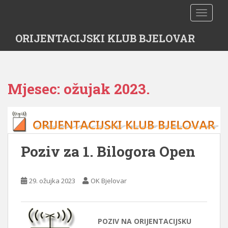
S
TOGGLE
k
i
ORIJENTACIJSKI KLUB BJELOVAR
p
t
o
m
Mjesec:
ožujak 2023.
a
i
n
c
o
n
Poziv za 1. Bilogora Open
t
e
n
29. ožujka 2023
OK Bjelovar
t
POZIV NA ORIJENTACIJSKU