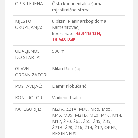
OPIS TERENA:
Čista kontinentalna šuma,
mjestimično strma
MJESTO
u blizini Planinarskog doma
OKUPLJANJA:
Kamenitovac,
koordinate:
45.911513N,
16.948184E
UDALJENOST
500 m
DO STARTA:
GLAVNI
Milan Radočaj
ORGANIZATOR:
POSTAVLJAČ:
Damir Klobučarić
KONTROLOR:
Vladimir Tkalec
KATEGORIJE:
M21A, Ž21A, M70, M65, M55,
M45, M35, M21B, M20, M16, M14,
M12, Ž70, Ž65, Ž55, Ž45, Ž35,
Ž21B, Ž20, Ž16, Ž14, Ž12, OPEN,
BEGINNERS