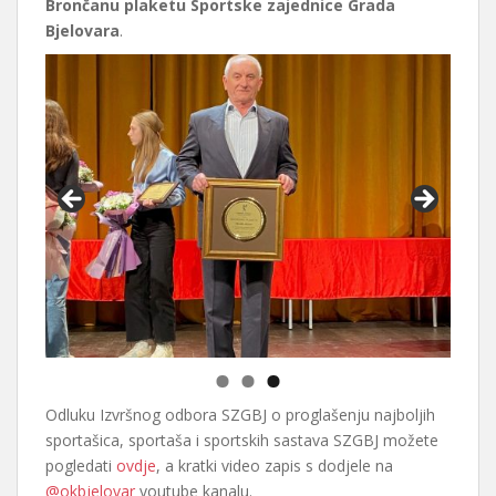
Brončanu plaketu Sportske zajednice Grada
Bjelovara
.
Odluku Izvršnog odbora SZGBJ o proglašenju najboljih
sportašica, sportaša i sportskih sastava SZGBJ možete
pogledati
ovdje
, a kratki video zapis s dodjele na
@okbjelovar
youtube kanalu.