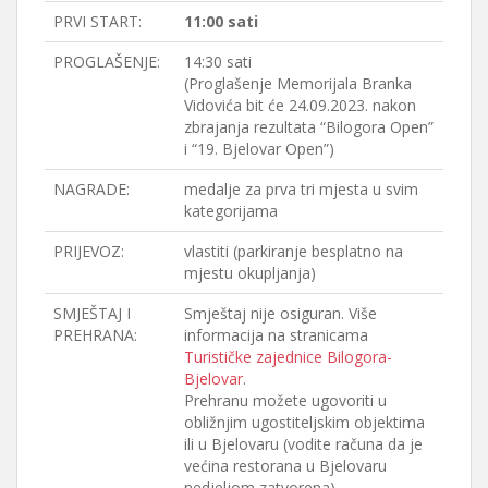
PRVI START:
11:00 sati
PROGLAŠENJE:
14:30 sati
(Proglašenje Memorijala Branka
Vidovića bit će 24.09.2023. nakon
zbrajanja rezultata “Bilogora Open”
i “19. Bjelovar Open”)
NAGRADE:
medalje za prva tri mjesta u svim
kategorijama
PRIJEVOZ:
vlastiti (parkiranje besplatno na
mjestu okupljanja)
SMJEŠTAJ I
Smještaj nije osiguran. Više
PREHRANA:
informacija na stranicama
Turističke zajednice Bilogora-
Bjelovar
.
Prehranu možete ugovoriti u
obližnjim ugostiteljskim objektima
ili u Bjelovaru (vodite računa da je
većina restorana u Bjelovaru
nedjeljom zatvorena).