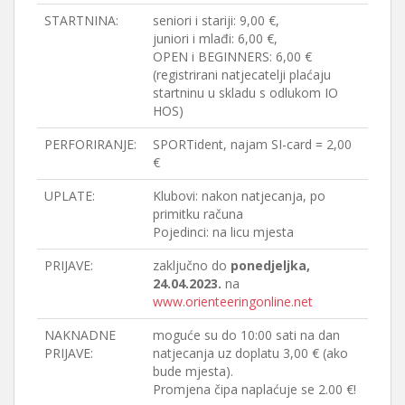
STARTNINA:
seniori i stariji: 9,00 €,
juniori i mlađi: 6,00 €,
OPEN i BEGINNERS: 6,00 €
(registrirani natjecatelji plaćaju
startninu u skladu s odlukom IO
HOS)
PERFORIRANJE:
SPORTident, najam SI-card = 2,00
€
UPLATE:
Klubovi: nakon natjecanja, po
primitku računa
Pojedinci: na licu mjesta
PRIJAVE:
zaključno do
ponedjeljka,
24.04.2023.
na
www.orienteeringonline.net
NAKNADNE
moguće su do 10:00 sati na dan
PRIJAVE:
natjecanja uz doplatu 3,00 € (ako
bude mjesta).
Promjena čipa naplaćuje se 2.00 €!