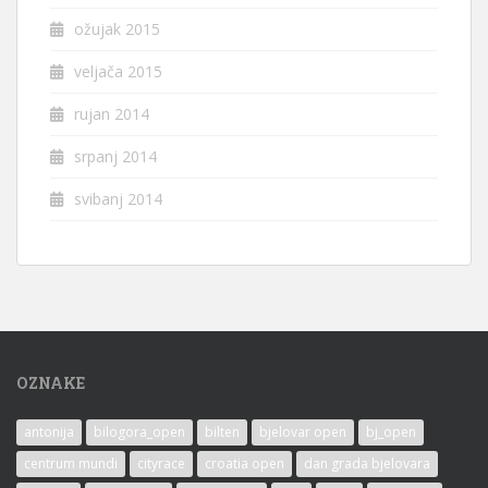
ožujak 2015
veljača 2015
rujan 2014
srpanj 2014
svibanj 2014
OZNAKE
antonija
bilogora_open
bilten
bjelovar open
bj_open
centrum mundi
cityrace
croatia open
dan grada bjelovara