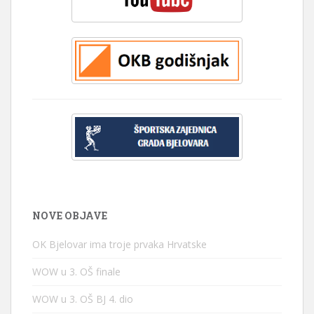
NOVE OBJAVE
OK Bjelovar ima troje prvaka Hrvatske
WOW u 3. OŠ finale
WOW u 3. OŠ BJ 4. dio