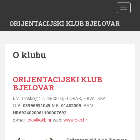
S
TOGGLE
k
i
ORIJENTACIJSKI KLUB BJELOVAR
p
t
o
m
O klubu
a
i
n
c
ORIJENTACIJSKI KLUB
o
BJELOVAR
n
t
I. V. Trnskog 12, 43000 BJELOVAR, HRVATSKA
e
OIB:
03996931045
MB:
01482009
IBAN:
n
HR6924020061100007692
t
e-mail:
okb@okb.hr
web:
www.okb.hr
Orijentacijski klub Bjelovar