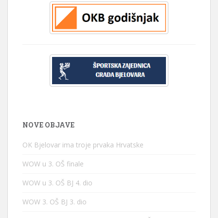
NOVE OBJAVE
OK Bjelovar ima troje prvaka Hrvatske
WOW u 3. OŠ finale
WOW u 3. OŠ BJ 4. dio
WOW 3. OŠ BJ 3. dio