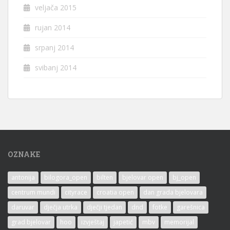
veljača 2015
rujan 2014
srpanj 2014
svibanj 2014
OZNAKE
antonija
bilogora_open
bilten
bjelovar open
bj_open
centrum mundi
cityrace
croatia open
dan grada bjelovara
daruvar
dječja utrka
dječji tjedan
dnd
fotke
garešnica
grad bjelovar
hoo
izvještaj
japetić
mbv
memorijal