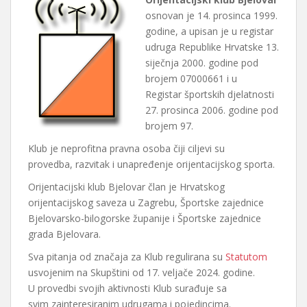
osnovan je 14. prosinca 1999.
godine, a upisan je u registar
udruga Republike Hrvatske 13.
siječnja 2000. godine pod
brojem 07000661 i u
Registar športskih djelatnosti
27. prosinca 2006. godine pod
brojem 97.
Klub je neprofitna pravna osoba čiji ciljevi su
provedba, razvitak i unapređenje orijentacijskog sporta.
Orijentacijski klub Bjelovar član je Hrvatskog
orijentacijskog saveza u Zagrebu, Športske zajednice
Bjelovarsko-bilogorske županije i Športske zajednice
grada Bjelovara.
Sva pitanja od značaja za Klub regulirana su
Statutom
usvojenim na Skupštini od 17. veljače 2024. godine.
U provedbi svojih aktivnosti Klub surađuje sa
svim zainteresiranim udrugama i pojedincima.