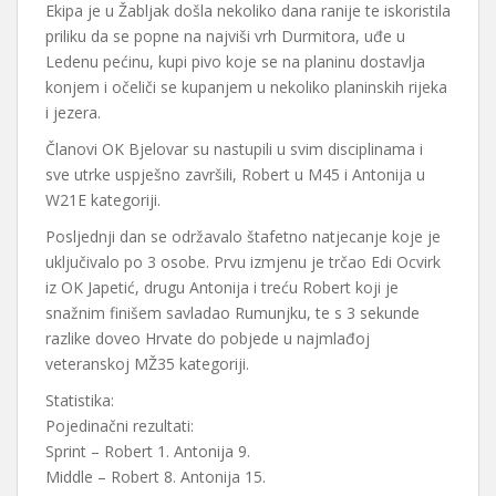
Ekipa je u Žabljak došla nekoliko dana ranije te iskoristila
priliku da se popne na najviši vrh Durmitora, uđe u
Ledenu pećinu, kupi pivo koje se na planinu dostavlja
konjem i očeliči se kupanjem u nekoliko planinskih rijeka
i jezera.
Članovi OK Bjelovar su nastupili u svim disciplinama i
sve utrke uspješno završili, Robert u M45 i Antonija u
W21E kategoriji.
Posljednji dan se održavalo štafetno natjecanje koje je
uključivalo po 3 osobe. Prvu izmjenu je trčao Edi Ocvirk
iz OK Japetić, drugu Antonija i treću Robert koji je
snažnim finišem savladao Rumunjku, te s 3 sekunde
razlike doveo Hrvate do pobjede u najmlađoj
veteranskoj MŽ35 kategoriji.
Statistika:
Pojedinačni rezultati:
Sprint – Robert 1. Antonija 9.
Middle – Robert 8. Antonija 15.