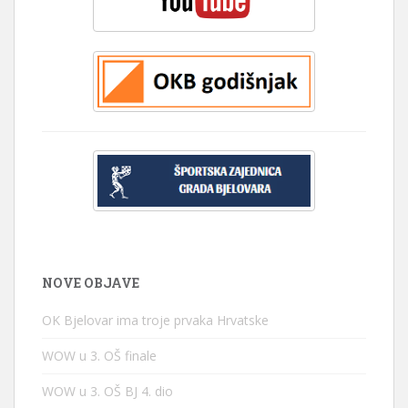
NOVE OBJAVE
OK Bjelovar ima troje prvaka Hrvatske
WOW u 3. OŠ finale
WOW u 3. OŠ BJ 4. dio