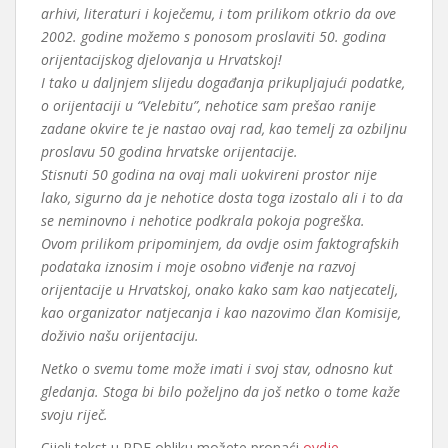
arhivi, literaturi i koječemu, i tom prilikom otkrio da ove
2002. godine možemo s ponosom proslaviti 50. godina
orijentacijskog djelovanja u Hrvatskoj!
I tako u daljnjem slijedu događanja prikupljajući podatke,
o orijentaciji u “Velebitu”, nehotice sam prešao ranije
zadane okvire te je nastao ovaj rad, kao temelj za ozbiljnu
proslavu 50 godina hrvatske orijentacije.
Stisnuti 50 godina na ovaj mali uokvireni prostor nije
lako, sigurno da je nehotice dosta toga izostalo ali i to da
se neminovno i nehotice podkrala pokoja pogreška.
Ovom prilikom pripominjem, da ovdje osim faktografskih
podataka iznosim i moje osobno viđenje na razvoj
orijentacije u Hrvatskoj, onako kako sam kao natjecatelj,
kao organizator natjecanja i kao nazovimo član Komisije,
doživio našu orijentaciju.
Netko o svemu tome može imati i svoj stav, odnosno kut
gledanja. Stoga bi bilo poželjno da još netko o tome kaže
svoju riječ.
Cijeli tekst u PDF obliku možete pronaći
ovdje
.