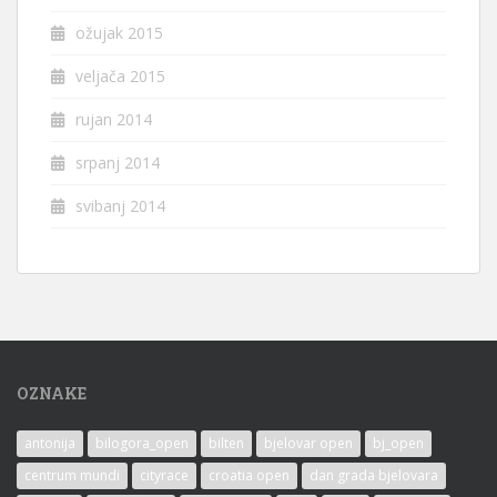
ožujak 2015
veljača 2015
rujan 2014
srpanj 2014
svibanj 2014
OZNAKE
antonija
bilogora_open
bilten
bjelovar open
bj_open
centrum mundi
cityrace
croatia open
dan grada bjelovara