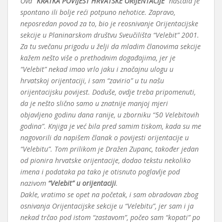
Ova
“KRATKA POVIJEST HRVATSKE ORIJENTACIJE”
nastala je
spontano ili bolje reći potpuno nehotice. Zapravo,
neposredan povod za to, bio je reosnivanje Orijentacijske
sekcije u Planinarskom društvu Sveučilišta “Velebit” 2001.
Za tu svečanu prigodu u želji da mladim članovima sekcije
kažem nešto više o prethodnim događajima, jer je
“Velebit” nekad imao vrlo jaku i značajnu ulogu u
hrvatskoj orijentaciji, i sam “zavirio” u tu našu
orijentacijsku povijest. Doduše, ovdje treba pripomenuti,
da je nešto slično samo u znatnije manjoj mjeri
objavljeno godinu dana ranije, u zborniku “50 Velebitovih
godina”. Knjiga je već bila pred samim tiskom, kada su me
nagovorili da napišem članak o povijesti orijentacije u
“Velebitu”. Tom prilikom je Dražen Zupanc, također jedan
od pionira hrvatske orijentacije, dodao tekstu nekoliko
imena i podataka pa tako je otisnuto poglavlje pod
nazivom
“Velebit” u orijentaciji
.
Dakle, vratimo se opet na početak, i sam obradovan zbog
osnivanja Orijentacijske sekcije u “Velebitu”, jer sam i ja
nekad trčao pod istom “zastavom”, počeo sam “kopati” po