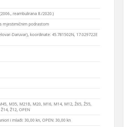
2006., reambulirana 8./2020.)
 s mjestimičnim podrastom
jelovar-Daruvar), koordinate: 45.781502N, 17.029722E
M45, M35, M21B, M20, M16, M14, M12, Ž65, Ž55,
, Ž14, Ž12, OPEN
 juniori i mlađi: 30,00 kn, OPEN: 30,00 kn