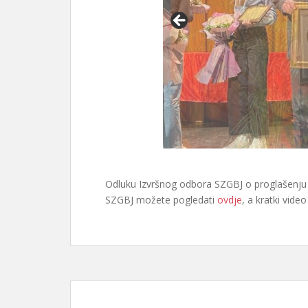
Odluku Izvršnog odbora SZGBJ o proglašenju n
SZGBJ možete pogledati
ovdje
, a kratki vide