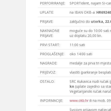
PERFORIRANJE:
SPORTident, najam SI-car
UPLATE:
na IBAN OKB-a:
HR69240
PRIJAVE:
zaključno do
utorka, 22.
NAKNADNE
moguće su do 10:00 sati 
PRIJAVE:
uz doplatu 20,00 kn.
PRVI START:
11:00 sati
PROGLAŠENJE:
oko 14:00 sati
NAGRADE:
medalje za prva tri mjest
PRIJEVOZ:
vlastiti (parkiranje bespl
OSTALO:
SRC Kukavica nudi ručak 
kn
(uplate zajedno sa sta
Vegetarijanski ručak naru
INFORMACIJE:
www.okb.hr
ili na mob. 0
Svojom prijavom natjecate