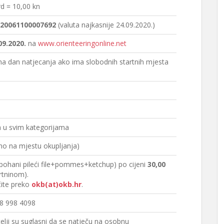
d = 10,00 kn
20061100007692
(valuta najkasnije 24.09.2020.)
09.2020.
na
www.orienteeringonline.net
na dan natjecanja ako ima slobodnih startnih mjesta
a u svim kategorijama
atno na mjestu okupljanja)
(pohani pileći file+pommes+ketchup) po cijeni
30,00
rtninom).
čite preko
okb(at)okb.hr
.
98 998 4098
lji su suglasni da se natječu na osobnu