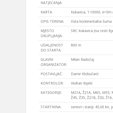
NATJECANJA:
KARTA:
Kukavica, 1:10000, e=5m (
OPIS TERENA:
čista kontinentalna šuma
MJESTO
SRC Kukavica (na cesti B
OKUPLJANJA:
UDALJENOST
800 m
DO STARTA:
GLAVNI
Milan Radočaj
ORGANIZATOR:
POSTAVLJAČ:
Damir Klobučarić
KONTROLOR:
Vedran Bijelić
KATEGORIJE:
M21A, Ž21A, M65, M55, 
Ž45, Ž35, Ž21B, Ž20, Ž16
STARTNINA:
seniori i stariji: 45,00 kn,