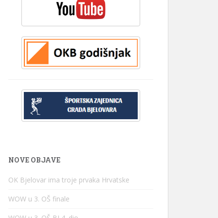
NOVE OBJAVE
OK Bjelovar ima troje prvaka Hrvatske
WOW u 3. OŠ finale
WOW u 3. OŠ BJ 4. dio