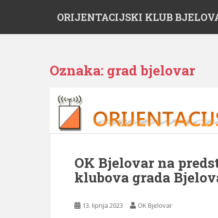
S
ORIJENTACIJSKI KLUB BJELOV
k
i
p
t
o
Oznaka:
grad bjelovar
m
a
i
n
c
o
n
t
OK Bjelovar na preds
e
n
klubova grada Bjelov
t
13. lipnja 2023
OK Bjelovar