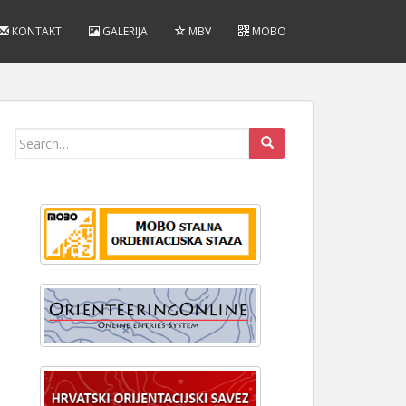
KONTAKT
GALERIJA
MBV
MOBO
Search
for: