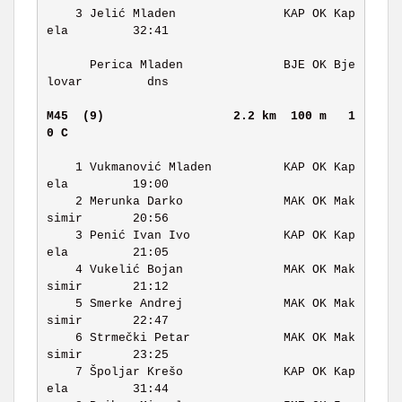
    3 Jelić Mladen               KAP OK Kap
ela         32:41 

      Perica Mladen              BJE OK Bje
lovar         dns 

M45  (9)                 
2.2 km  100 m   1
0 C   
    1 Vukmanović Mladen          KAP OK Kap
ela         19:00 

    2 Merunka Darko              MAK OK Mak
simir       20:56 

    3 Penić Ivan Ivo             KAP OK Kap
ela         21:05 

    4 Vukelić Bojan              MAK OK Mak
simir       21:12 

    5 Smerke Andrej              MAK OK Mak
simir       22:47 

    6 Strmečki Petar             MAK OK Mak
simir       23:25 

    7 Špoljar Krešo              KAP OK Kap
ela         31:44 
