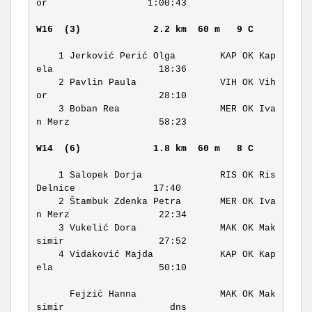
or                  1:00:43 

W16  (3)            
2.2 km  60 m   9 C     
    1 Jerković Perić Olga        KAP OK Kap
ela                   18:36 

    2 Pavlin Paula               VIH OK Vih
or                    28:10 

    3 Boban Rea                  MER OK Iva
n Merz                58:23 

W14  (6)            
1.8 km  60 m   8 C     
    1 Salopek Dorja              RIS OK Ris 
Delnice              17:40 

    2 Štambuk Zdenka Petra       MER OK Iva
n Merz                22:34 

    3 Vukelić Dora               MAK OK Mak
simir                 27:52 

    4 Vidaković Majda            KAP OK Kap
ela                   50:10 

      Fejzić Hanna               MAK OK Mak
simir                   dns 
