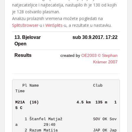
natjecateljice i najtecatelja, nastupilo ih je 130 od kojih
je 128 ostvarilo plasman.
Analizu prolaznih vremena možete pogledati na
SplitsBrowser
-u i
WinSplits
-u, a rezultate u nastavku.
13. Bjelovar
sub 30.9.2017. 17:22
Open
Results
created by
OE2003 © Stephan
Krämer 2007
   Pl Name                       Club                  
Time 

M21A  (16)               
4.5 km  135 m   1
5 C   
    1 Štanfel Matjaž             SOV OK Sov
a           29:40 

    2 Razum Matija               JAP OK Jap