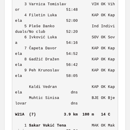
    3 Varnica Tomislav           VIH OK Vih
or                    51:48 

    4 Filetin Luka               KAP OK Kap
ela                   52:00 

    5 Pleše Danko                Ind Indivi
duals/No club         52:20 

    6 Ivković Luka               SOV OK Sov
a                     54:16 

    7 Čapeta Davor               KAP OK Kap
ela                   54:52 

    8 Gadžić Dražen              KAP OK Kap
ela                   56:42 

    9 Peh Krunoslav              KAP OK Kap
ela                   58:05 

      Kaldi Vedran               KAP OK Kap
ela                     dns 

      Muhtic Sinisa              BJE OK Bje
lovar                   dns 

W21A  (7)           
3.9 km  100 m   14 C   
    1 
Sakar Vukić Tena
           MAK OK Mak