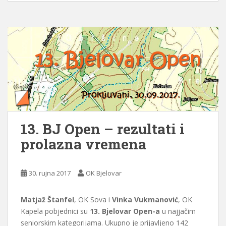
13. BJ Open – rezultati i
prolazna vremena
30. rujna 2017
OK Bjelovar
Matjaž Štanfel
, OK Sova i
Vinka Vukmanović
, OK
Kapela pobjednici su
13. Bjelovar Open-a
u najjačim
seniorskim kategorijama. Ukupno je prijavljeno 142