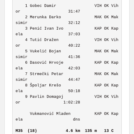
    1 Gobec Damir                VIH OK Vih
or                    31:47 

    2 Merunka Darko              MAK OK Mak
simir                 32:12 

    3 Penić Ivan Ivo             KAP OK Kap
ela                   37:03 

    4 Tutić Dražen               VIH OK Vih
or                    40:22 

    5 Vukelić Bojan              MAK OK Mak
simir                 41:36 

    6 Dasović Hrvoje             KAP OK Kap
ela                   42:03 

    7 Strmečki Petar             MAK OK Mak
simir                 44:47 

    8 Špoljar Krešo              KAP OK Kap
ela                   50:18 

    9 Pavlin Domagoj             VIH OK Vih
or                  1:02:28 

      Vukmanović Mladen          KAP OK Kap
ela                     dns 

M35  (18)           
4.6 km  135 m   13 C   