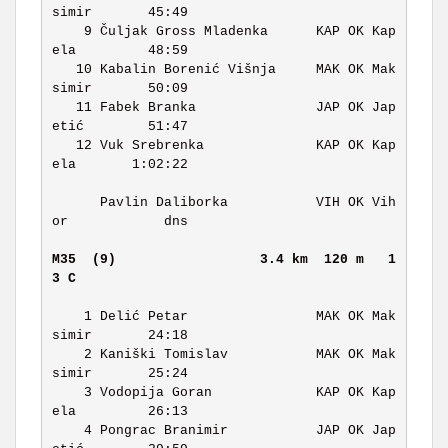
simir       45:49 

    9 Čuljak Gross Mladenka      KAP OK Kap
ela         48:59 

   10 Kabalin Borenić Višnja     MAK OK Mak
simir       50:09 

   11 Fabek Branka               JAP OK Jap
etić        51:47 

   12 Vuk Srebrenka              KAP OK Kap
ela       1:02:22 

      Pavlin Daliborka           VIH OK Vih
or            dns 

M35  (9)                 
3.4 km  120 m   1
3 C   
    1 Delić Petar                MAK OK Mak
simir       24:18 

    2 Kaniški Tomislav           MAK OK Mak
simir       25:24 

    3 Vodopija Goran             KAP OK Kap
ela         26:13 

    4 Pongrac Branimir           JAP OK Jap