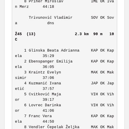
    8 Priher Miroslav            IME OK Iva
n Merz      44:18 

      Trivunović Vladimir        SOV OK Sov
a             dns 

Ž45  (13)                
2.3 km  90 m   10 
C    
    1 Glinska Beata Adrianna     KAP OK Kap
ela         35:29 

    2 Ebenspanger Emilija        KAP OK Kap
ela         36:05 

    3 Kraintz Evelyn             MAK OK Mak
simir       37:06 

    4 Kuzmanić Ivana             JAP OK Jap
etić        37:57 

    5 Cvitković Maja             VIH OK Vih
or          39:17 

    6 Lovrec Darinka             VIH OK Vih
or          41:06 

    7 Franc Vera                 KAP OK Kap
ela         44:50 

    8 Vendler Čepelak Željka     MAK OK Mak