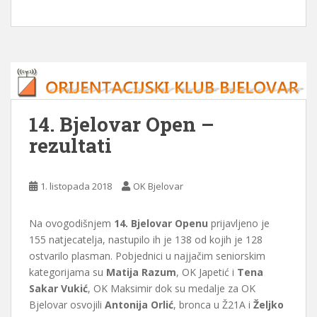
14. Bjelovar Open –
rezultati
1. listopada 2018
OK Bjelovar
Na ovogodišnjem
14. Bjelovar Openu
prijavljeno je
155 natjecatelja, nastupilo ih je 138 od kojih je 128
ostvarilo plasman. Pobjednici u najjačim seniorskim
kategorijama su
Matija Razum
, OK Japetić i
Tena
Sakar Vukić
, OK Maksimir dok su medalje za OK
Bjelovar osvojili
Antonija Orlić
, bronca u Ž21A i
Željko