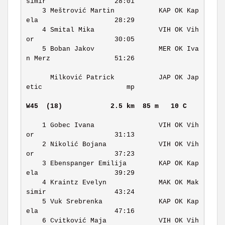
simir                 28:01 

    3 Meštrović Martin           KAP OK Kap
ela                   28:29 

    4 Smital Mika                VIH OK Vih
or                    30:05 

    5 Boban Jakov                MER OK Iva
n Merz                51:26 

      Milković Patrick           JAP OK Jap
etic                     mp 

W45  (18)           
2.5 km  85 m   10 C    
    1 Gobec Ivana                VIH OK Vih
or                    31:13 

    2 Nikolić Bojana             VIH OK Vih
or                    37:23 

    3 Ebenspanger Emilija        KAP OK Kap
ela                   39:29 

    4 Kraintz Evelyn             MAK OK Mak
simir                 43:24 

    5 Vuk Srebrenka              KAP OK Kap
ela                   47:16 

    6 Cvitković Maja             VIH OK Vih