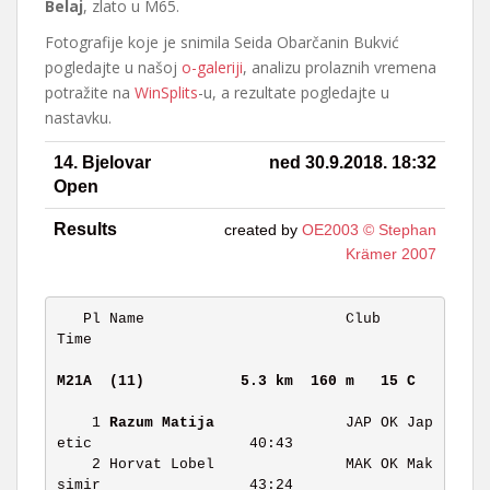
Belaj
, zlato u M65.
Fotografije koje je snimila Seida Obarčanin Bukvić
pogledajte u našoj
o-galeriji
, analizu prolaznih vremena
potražite na
WinSplits
-u, a rezultate pogledajte u
nastavku.
14. Bjelovar
ned 30.9.2018. 18:32
Open
Results
created by
OE2003 © Stephan
Krämer 2007
   Pl Name                       Club                             
Time 

M21A  (11)          
5.3 km  160 m   15 C   
    1 
Razum Matija
               JAP OK Jap
etic                  40:43 

    2 Horvat Lobel               MAK OK Mak
simir                 43:24 
