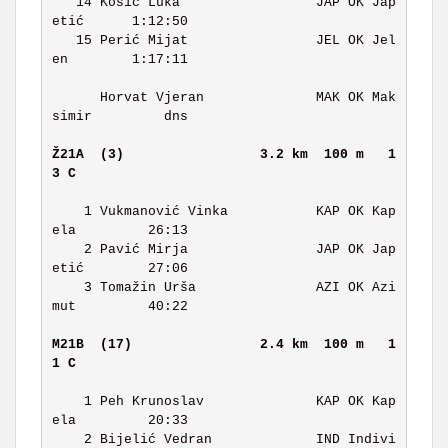
   14 Kosić Luka                 JAP OK Jap
etić      1:12:50 

   15 Perić Mijat                JEL OK Jel
en        1:17:11 

      Horvat Vjeran              MAK OK Mak
simir         dns 

Ž21A  (3)                
3.2 km  100 m   1
3 C   
    1 Vukmanović Vinka           KAP OK Kap
ela         26:13 

    2 Pavić Mirja                JAP OK Jap
etić        27:06 

    3 Tomažin Urša               AZI OK Azi
mut         40:22 

M21B  (17)               
2.4 km  100 m   1
1 C   
    1 Peh Krunoslav              KAP OK Kap
ela         20:33 

    2 Bijelić Vedran             IND Indivi