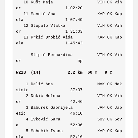
   10 Kušt Maja                  VIH OK Vih
or                  1:02:20 

   11 Mandić Ana                 KAP OK Kap
ela                 1:07:49 

   12 Stupalo Vlatka             VIH OK Vih
or                  1:31:03 

   13 Krkić Drobić Aida          KAP OK Kap
ela                 1:45:43 

      Stipić Bernardica          VIH OK Vih
or                       mp 

W21B  (14)          
2.2 km  60 m   9 C     
    1 Delić Ana                  MAK OK Mak
simir                 37:37 

    2 Dukić Helena               VIH OK Vih
or                    42:46 

    3 Baburek Gabrijela          JAP OK Jap
etic                  46:10 

    4 Ivković Sara               SOV OK Sov
a                     52:06 

    5 Mahečić Ivana              KAP OK Kap
ela                   52:16 
