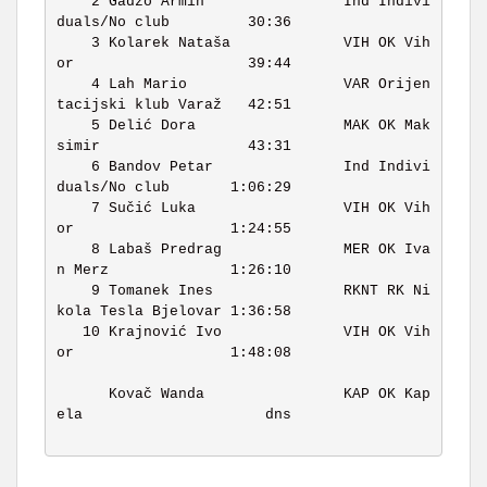
    2 Gadžo Armin                Ind Indivi
duals/No club         30:36 

    3 Kolarek Nataša             VIH OK Vih
or                    39:44 

    4 Lah Mario                  VAR Orijen
tacijski klub Varaž   42:51 

    5 Delić Dora                 MAK OK Mak
simir                 43:31 

    6 Bandov Petar               Ind Indivi
duals/No club       1:06:29 

    7 Sučić Luka                 VIH OK Vih
or                  1:24:55 

    8 Labaš Predrag              MER OK Iva
n Merz              1:26:10 

    9 Tomanek Ines               RKNT RK Ni
kola Tesla Bjelovar 1:36:58 

   10 Krajnović Ivo              VIH OK Vih
or                  1:48:08 

      Kovač Wanda                KAP OK Kap
ela                     dns 
