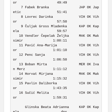
or                    49:49 

    7 Fabek Branka               JAP OK Jap
etic                  51:41 

    8 Lovrec Darinka             VIH OK Vih
or                    57:50 

    9 Čuljak Gross Mladenka      KAP OK Kap
ela                   59:57 

   10 Vendler Čepelak Željka     MAK OK Mak
simir               1:00:11 

   11 Pavić Ana-Marija           VIH OK Vih
or                  1:01:10 

   12 Penc Sanja                 VIH OK Vih
or                  1:06:50 

   13 Boban Mirta                MER OK Iva
n Merz              1:11:12 

   14 Horvat Mirjana             MAK OK Mak
simir               1:15:32 

   15 Pavlin Daliborka           VIH OK Vih
or                  1:43:35 

   16 Sučić Melita               VIH OK Vih
or                  1:59:31 

      Glinska Beata Adrianna     KAP OK Kap
ela                     dns 
