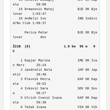
ela         59:08 

   15 Drmanović Matej            BJE OK Bje
lovar     1:03:47 

   16 Anđelić Ivo                IND Indivi
d/No Club 1:09:37 

      Perica Petar               BJE OK Bje
lovar         dns 

Ž21B  (8)                
1.9 km  95 m   9 
C     
    1 Kopjar Marina              IME OK Iva
n Merz      25:24 

    2 Jandrečić Nola             JAP OK Jap
etić        28:48 

    3 Plevnik Petra              KAP OK Kap
ela         39:52 

    4 Ivković Sara               SOV OK Sov
a           56:27 

    5 Ulrich Cvenić Ivana        KAP OK Kap
ela         59:38 

    6 Težak Ivana                VIH OK Vih