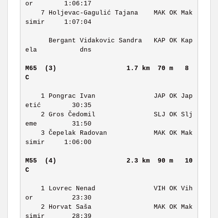
or        1:06:17 

    7 Holjevac-Gagulić Tajana    MAK OK Mak
simir     1:07:04 

      Bergant Vidakovic Sandra   KAP OK Kap
ela           dns 

M65  (3)                 
1.7 km  70 m   8 
C     
    1 Pongrac Ivan               JAP OK Jap
etić        30:35 

    2 Gros Čedomil               SLJ OK Slj
eme         31:50 

    3 Čepelak Radovan            MAK OK Mak
simir     1:06:00 

M55  (4)                 
2.3 km  90 m   10 
C    
    1 Lovrec Nenad               VIH OK Vih
or          23:30 

    2 Horvat Saša                MAK OK Mak
simir       28:39 
