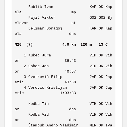
      Bublić Ivan                KAP OK Kap
ela                      mp 

      Pajić Viktor               GO2 GO2 Bj
elovar                   ot 

      Delimar Domagoj            KAP OK Kap
ela                     dns 

M20  (7)            
4.0 km  120 m   13 C   
    1 Kukec Jura                 VIH OK Vih
or                    39:43 

    2 Gobec Jan                  VIH OK Vih
or                    40:57 

    3 Cvetković Filip            JAP OK Jap
etic                  43:58 

    4 Verović Kristijan          JAP OK Jap
etic                1:03:33 

      Kodba Tin                  VIH OK Vih
or                      dns 

      Kodba Vid                  VIH OK Vih
or                      dns 

      Štambuk Andro Vladimir     MER OK Iva