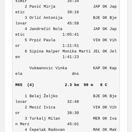
simir                 35:34 

    2 Pavić Mirja                JAP OK Jap
etic                  39:16 

    3 Orlić Antonija             BJE OK Bje
lovar                 45:58 

    4 Jandrečić Nola             JAP OK Jap
etic                1:05:41 

    5 Prpić Paula                VIH OK Vih
or                  1:21:51 

    6 Sipina Halper Monika Marti JEL OK Jel
en                  1:41:23 

      Vukmanovic Vinka           KAP OK Kap
ela                     dns 

M65  (4)            
2.3 km  90 m   8 C     
    1 Belaj Željko               BJE OK Bje
lovar                 32:48 

    2 Mesić Ivica                VIH OK Vih
or                    39:30 

    3 Turkalj Milan              MER OK Iva
n Merz                45:01 

    4 Čepelak Radovan            MAK OK Mak