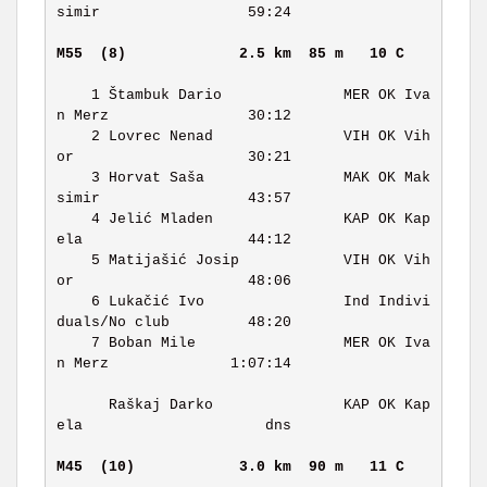
simir                 59:24 

M55  (8)            
2.5 km  85 m   10 C    
    1 Štambuk Dario              MER OK Iva
n Merz                30:12 

    2 Lovrec Nenad               VIH OK Vih
or                    30:21 

    3 Horvat Saša                MAK OK Mak
simir                 43:57 

    4 Jelić Mladen               KAP OK Kap
ela                   44:12 

    5 Matijašić Josip            VIH OK Vih
or                    48:06 

    6 Lukačić Ivo                Ind Indivi
duals/No club         48:20 

    7 Boban Mile                 MER OK Iva
n Merz              1:07:14 

      Raškaj Darko               KAP OK Kap
ela                     dns 

M45  (10)           
3.0 km  90 m   11 C    