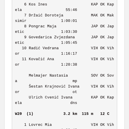
    6 Kos Ines                   KAP OK Kap
ela                   55:46 

    7 Držaić Doroteja            MAK OK Mak
simir               1:00:01 

    8 Pongrac Maja               JAP OK Jap
etic                1:03:30 

    9 Govedarica Zvjezdana       JAP OK Jap
etic                1:05:45 

   10 Radić Vedrana              VIH OK Vih
or                  1:16:17 

   11 Kovačić Ana                VIH OK Vih
or                  1:20:38 

      Melmajer Nastasia          SOV OK Sov
a                        mp 

      Šestan Krajnović Ivana     VIH OK Vih
or                       ot 

      Ulrich Cvenić Ivana        KAP OK Kap
ela                     dns 

W20  (1)            
3.2 km  115 m   12 C   
    1 Lovrec Mia                 VIH OK Vih