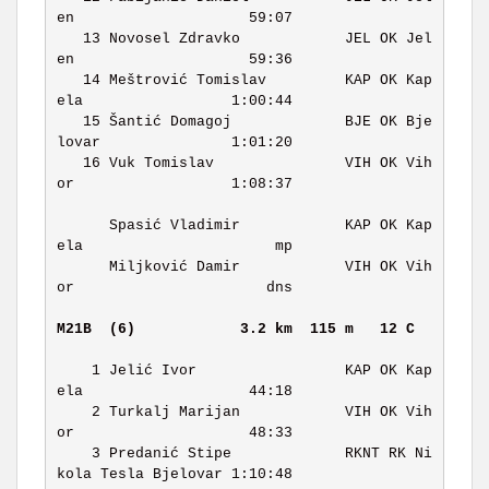
en                    59:07 

   13 Novosel Zdravko            JEL OK Jel
en                    59:36 

   14 Meštrović Tomislav         KAP OK Kap
ela                 1:00:44 

   15 Šantić Domagoj             BJE OK Bje
lovar               1:01:20 

   16 Vuk Tomislav               VIH OK Vih
or                  1:08:37 

      Spasić Vladimir            KAP OK Kap
ela                      mp 

      Miljković Damir            VIH OK Vih
or                      dns 

M21B  (6)           
3.2 km  115 m   12 C   
    1 Jelić Ivor                 KAP OK Kap
ela                   44:18 

    2 Turkalj Marijan            VIH OK Vih
or                    48:33 

    3 Predanić Stipe             RKNT RK Ni
kola Tesla Bjelovar 1:10:48 
