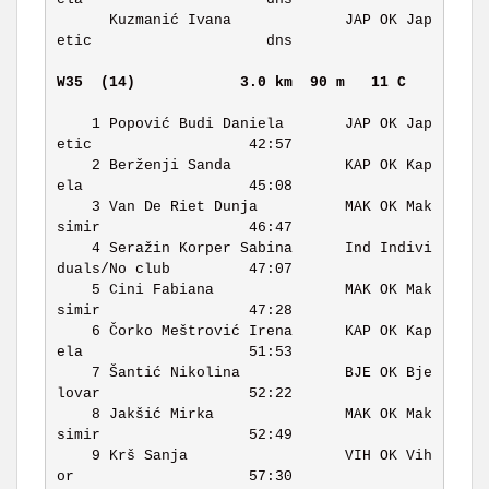
      Kuzmanić Ivana             JAP OK Jap
etic                    dns 

W35  (14)           
3.0 km  90 m   11 C    
    1 Popović Budi Daniela       JAP OK Jap
etic                  42:57 

    2 Berženji Sanda             KAP OK Kap
ela                   45:08 

    3 Van De Riet Dunja          MAK OK Mak
simir                 46:47 

    4 Seražin Korper Sabina      Ind Indivi
duals/No club         47:07 

    5 Cini Fabiana               MAK OK Mak
simir                 47:28 

    6 Čorko Meštrović Irena      KAP OK Kap
ela                   51:53 

    7 Šantić Nikolina            BJE OK Bje
lovar                 52:22 

    8 Jakšić Mirka               MAK OK Mak
simir                 52:49 

    9 Krš Sanja                  VIH OK Vih
or                    57:30 
