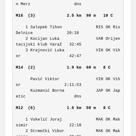
n Merz                  dns 

M16  (3)            
2.5 km  90 m   10 C    
    1 Salopek Tihon              RIS OK Ris 
Delnice              20:18 

    2 Kocijan Luka               VAR Orijen
tacijski klub Varaž   32:45 

    3 Krajnović Luka             VIH OK Vih
or                    42:47 

M14  (2)            
1.9 km  60 m   8 C     
      Pavić Viktor               VIH OK Vih
or                  2:11:53 

      Kuzmanić Borna             JAP OK Jap
etic                    dns 

M12  (6)            
1.6 km  50 m   8 C     
    1 Vukelić Juraj              MAK OK Mak
simir                 22:18 

    2 Strmečki Vibor             MAK OK Mak