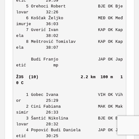
etić        29:59 

    5 Orehoci Robert             BJE OK Bje
lovar       32:26 

    6 Koščak Željko              MEĐ OK Međ
imurje      36:03 

    7 Gverić Ivan                KAP OK Kap
ela         38:02 

    8 Meštrović Tomislav         KAP OK Kap
ela         38:07 

      Budi Franjo                JAP OK Jap
etić           mp 

Ž35  (10)                
2.2 km  100 m   1
0 C   
    1 Gobec Ivana                VIH OK Vih
or          25:29 

    2 Cini Fabiana               MAK OK Mak
simir       26:33 

    3 Šantić Nikolina            BJE OK Bje
lovar       28:32 

    4 Popović Budi Daniela       JAP OK Jap
etić        30:25 
