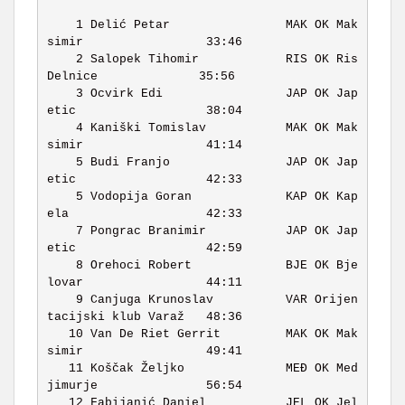
    1 Delić Petar                MAK OK Mak
simir                 33:46 

    2 Salopek Tihomir            RIS OK Ris 
Delnice              35:56 

    3 Ocvirk Edi                 JAP OK Jap
etic                  38:04 

    4 Kaniški Tomislav           MAK OK Mak
simir                 41:14 

    5 Budi Franjo                JAP OK Jap
etic                  42:33 

    5 Vodopija Goran             KAP OK Kap
ela                   42:33 

    7 Pongrac Branimir           JAP OK Jap
etic                  42:59 

    8 Orehoci Robert             BJE OK Bje
lovar                 44:11 

    9 Canjuga Krunoslav          VAR Orijen
tacijski klub Varaž   48:36 

   10 Van De Riet Gerrit         MAK OK Mak
simir                 49:41 

   11 Koščak Željko              MEĐ OK Med
jimurje               56:54 

   12 Fabijanić Daniel           JEL OK Jel