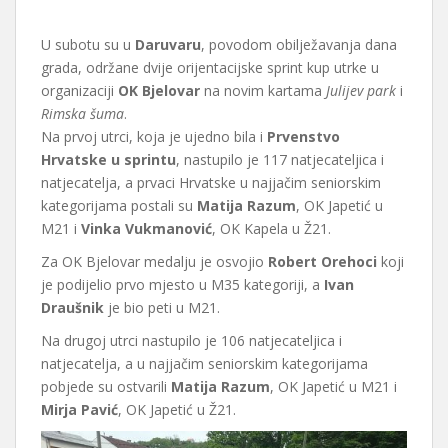
U subotu su u
Daruvaru
, povodom obilježavanja dana
grada, održane dvije orijentacijske sprint kup utrke u
organizaciji
OK Bjelovar
na novim kartama
Julijev park
i
Rimska šuma
.
Na prvoj utrci, koja je ujedno bila i
Prvenstvo
Hrvatske u sprintu
, nastupilo je 117 natjecateljica i
natjecatelja, a prvaci Hrvatske u najjačim seniorskim
kategorijama postali su
Matija Razum
, OK Japetić u
M21 i
Vinka Vukmanović
, OK Kapela u Ž21.
Za OK Bjelovar medalju je osvojio
Robert Orehoci
koji
je podijelio prvo mjesto u M35 kategoriji, a
Ivan
Draušnik
je bio peti u M21.
Na drugoj utrci nastupilo je 106 natjecateljica i
natjecatelja, a u najjačim seniorskim kategorijama
pobjede su ostvarili
Matija Razum
, OK Japetić u M21 i
Mirja Pavić
, OK Japetić u Ž21.