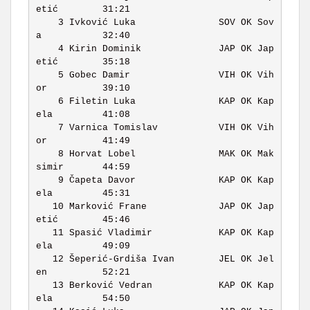
etić        31:21 

    3 Ivković Luka               SOV OK Sov
a           32:40 

    4 Kirin Dominik              JAP OK Jap
etić        35:18 

    5 Gobec Damir                VIH OK Vih
or          39:10 

    6 Filetin Luka               KAP OK Kap
ela         41:08 

    7 Varnica Tomislav           VIH OK Vih
or          41:49 

    8 Horvat Lobel               MAK OK Mak
simir       44:59 

    9 Čapeta Davor               KAP OK Kap
ela         45:31 

   10 Marković Frane             JAP OK Jap
etić        45:46 

   11 Spasić Vladimir            KAP OK Kap
ela         49:09 

   12 Šeperić-Grdiša Ivan        JEL OK Jel
en          52:21 

   13 Berković Vedran            KAP OK Kap
ela         54:50 
