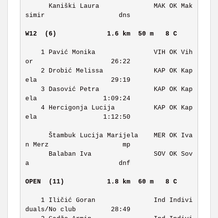
      Kaniški Laura              MAK OK Mak
simir                   dns 

W12  (6)            
1.6 km  50 m   8 C     
    1 Pavić Monika               VIH OK Vih
or                    26:22 

    2 Drobić Melissa             KAP OK Kap
ela                   29:19 

    3 Dasović Petra              KAP OK Kap
ela                 1:09:24 

    4 Hercigonja Lucija          KAP OK Kap
ela                 1:12:50 

      Štambuk Lucija Marijela    MER OK Iva
n Merz                   mp 

      Balaban Iva                SOV OK Sov
a                       dnf 

OPEN  (11)          
1.8 km  60 m   8 C     
    1 Iličić Goran               Ind Indivi
duals/No club         28:49 
