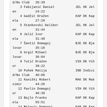
d/No Club   20:39 

    3 Fabijanić Daniel           JEL OK Jel
en          24:22 

    4 Gadžić Dražen              KAP OK Kap
ela         27:29 

    5 Stankovski Dalibor         JEL OK Jel
en          31:44 

    6 Jelić Ivor                 KAP OK Kap
ela         31:48 

    7 Šantić Domagoj             BJE OK Bje
lovar       35:10 

    8 Grgić Mihael               BJE OK Bje
lovar       36:04 

    9 Tutić Dražen               VIH OK Vih
or          39:22 

   10 Puhek Matija               IND Indivi
d/No Club   40:06 

   11 Kaniški Robert             MAK OK Mak
simir       44:26 

   12 Pavlin Domagoj             VIH OK Vih
or          46:39 

   13 Bajlo Franko               KAP OK Kap
ela         55:51 

   14 Malovic Domagoj            KAP OK Kap