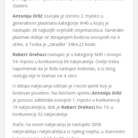
Outeiro.
Antonija Orlić
osvojila je izvrsno 2. mjesto u
generalnom plasmanu kategorije W40 u kojoj je
nastupilo 36 najboljih svjetskih orijentacistica. Generalni
plasman dobije se zbrajanjem bodova osvojenih na 4
utrke, a Tonka je „zaradila“ 3464,22 boda.
Robert Orehoci
nastupio je u kategoriji M45 i osvojio
54. mjesto u konkurenciji 69 natjecatelja. Ovdje treba
napomenuti da je Robi nastupio bolestan, a iz istog
razloga nije ni startao na 4. utrci.
U sklopu natjecanja održan je i noćni sprint koji je
bodovan posebno. Na Noćnom sprintu
Antonija Orlić
je ponovo zablistala osvojivši 1. mjesto u konkurenciji
19 natjecateljica, dok je
Robert Orehoci
bio 14. u
konkurenciji 32 natjecatelja.
Inače, na ovom natjecanju je nastupilo 2056
natjecatelja i natjecateljica iz cijelog svijeta, u starosnim