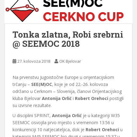
Tonka zlatna, Robi srebrni
@ SEEMOC 2018
27. kolovoza 2018
OK Bjelovar
Na prvenstvu Jugoistočne Europe u orijentacijskom
trčanju –
SEE(M)OC
, koje je od 22.-26. kolovoza
održano u Cerknom – Slovenija, članovi Orijentacijskog
kluba Bjelovar
Antonija Orlić
i
Robert Orehoci
postigli
su izvrsne rezultate.
U disciplini SPRINT,
Antonija Orlić
je u kategoriji W35
SEEMOC osvojila prvo mjesto s vremenom 13:56 u
konkurenciji 10 natjecateljica, dok je
Robert Orehoci
u
kategoriji M45 SEEMOC bio drugi s vremenom 15:37 u