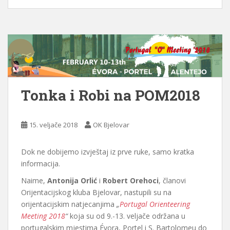
Tonka i Robi na POM2018
15. veljače 2018
OK Bjelovar
Dok ne dobijemo izvještaj iz prve ruke, samo kratka
informacija.
Naime,
Antonija Orlić
i
Robert Orehoci
, članovi
Orijentacijskog kluba Bjelovar, nastupili su na
orijentacijskim natjecanjima
„
Portugal Orienteering
Meeting 2018
“
koja su od 9.-13. veljače održana u
portugalskim mjestima Évora, Portel i S. Bartolomeu do