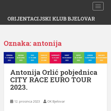
S
TOGGLE
k
i
ORIJENTACIJSKI KLUB BJELOVAR
p
t
o
m
Oznaka:
antonija
a
i
n
c
o
Antonija Orlić pobjednica
n
t
CITY RACE EURO TOUR
e
2023.
n
t
12. prosinca 2023
OK Bjelovar