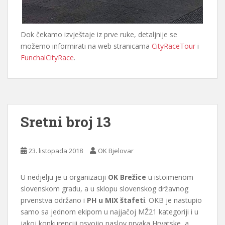
Dok čekamo izvještaje iz prve ruke, detaljnije se
možemo informirati na web stranicama
CityRaceTour
i
FunchalCityRace
.
Sretni broj 13
23. listopada 2018
OK Bjelovar
U nedjelju je u organizaciji
OK Brežice
u istoimenom
slovenskom gradu, a u sklopu slovenskog državnog
prvenstva održano i
PH u MIX štafeti
. OKB je nastupio
samo sa jednom ekipom u najjačoj MŽ21 kategoriji i u
jakoj konkurenciji osvojio naslov prvaka Hrvatske, a