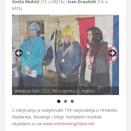
Siniša Muhtić
(13. u M21A) i
Ivan Draušnik
(14. u
M35).
Antonija Orlić, Ž21, PH u sprintu, 1. mjesto
U natjecanju je sudjelovalo 159 natjecatelja iz Hrvatske,
Mađarske, Slovenije i Srbije. Kompletni rezultati
objavljeni su na
www.orienteeringonline.net
.