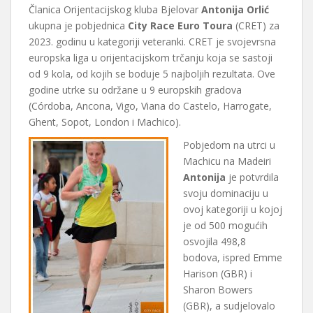
Članica Orijentacijskog kluba Bjelovar
Antonija Orlić
ukupna je pobjednica
City Race Euro Toura
(CRET) za
2023. godinu u kategoriji veteranki. CRET je svojevrsna
europska liga u orijentacijskom trčanju koja se sastoji
od 9 kola, od kojih se boduje 5 najboljih rezultata. Ove
godine utrke su održane u 9 europskih gradova
(Córdoba, Ancona, Vigo, Viana do Castelo, Harrogate,
Ghent, Sopot, London i Machico).
Pobjedom na utrci u
Machicu na Madeiri
Antonija
je potvrdila
svoju dominaciju u
ovoj kategoriji u kojoj
je od 500 mogućih
osvojila 498,8
bodova, ispred Emme
Harison (GBR) i
Sharon Bowers
(GBR), a sudjelovalo