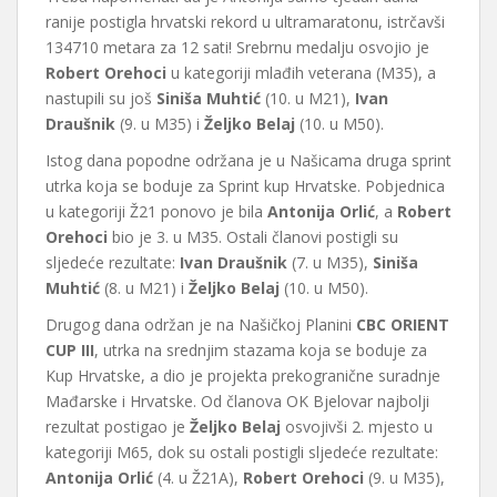
ranije postigla hrvatski rekord u ultramaratonu, istrčavši
134710 metara za 12 sati! Srebrnu medalju osvojio je
Robert Orehoci
u kategoriji mlađih veterana (M35), a
nastupili su još
Siniša Muhtić
(10. u M21),
Ivan
Draušnik
(9. u M35) i
Željko Belaj
(10. u M50).
Istog dana popodne održana je u Našicama druga sprint
utrka koja se boduje za Sprint kup Hrvatske. Pobjednica
u kategoriji Ž21 ponovo je bila
Antonija Orlić
, a
Robert
Orehoci
bio je 3. u M35. Ostali članovi postigli su
sljedeće rezultate:
Ivan Draušnik
(7. u M35),
Siniša
Muhtić
(8. u M21) i
Željko Belaj
(10. u M50).
Drugog dana održan je na Našičkoj Planini
CBC ORIENT
CUP III
, utrka na srednjim stazama koja se boduje za
Kup Hrvatske, a dio je projekta prekogranične suradnje
Mađarske i Hrvatske. Od članova OK Bjelovar najbolji
rezultat postigao je
Željko Belaj
osvojivši 2. mjesto u
kategoriji M65, dok su ostali postigli sljedeće rezultate:
Antonija Orlić
(4. u Ž21A),
Robert Orehoci
(9. u M35),