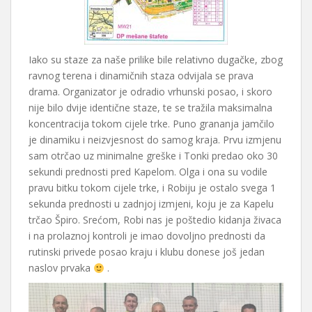
Iako su staze za naše prilike bile relativno dugačke, zbog
ravnog terena i dinamičnih staza odvijala se prava
drama. Organizator je odradio vrhunski posao, i skoro
nije bilo dvije identične staze, te se tražila maksimalna
koncentracija tokom cijele trke. Puno grananja jamčilo
je dinamiku i neizvjesnost do samog kraja. Prvu izmjenu
sam otrčao uz minimalne greške i Tonki predao oko 30
sekundi prednosti pred Kapelom. Olga i ona su vodile
pravu bitku tokom cijele trke, i Robiju je ostalo svega 1
sekunda prednosti u zadnjoj izmjeni, koju je za Kapelu
trčao Špiro. Srećom, Robi nas je poštedio kidanja živaca
i na prolaznoj kontroli je imao dovoljno prednosti da
rutinski privede posao kraju i klubu donese još jedan
naslov prvaka
.