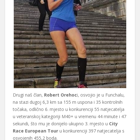
Drugi naš član,
Robert Orehoc
i, osvojio je u Funchalu,
na stazi dugoj 6,3 km sa 155 m uspona i 35 kontrolnih
točaka, odlično 6. mjesto u konkurenciji 55 natjecatelja
u veteranskoj kategoriji M40+ u vremenu 44 minute i 47
sekundi, što mu je donijelo ukupno 3. mjesto u
City
Race European Tour
u konkurenciji 397 natjecatelja s
osvojenih 455,2 boda.