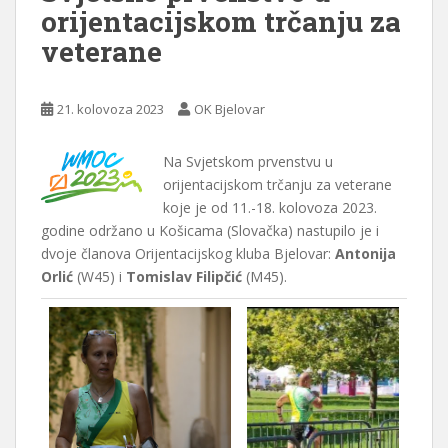
orijentacijskom trčanju za
veterane
21. kolovoza 2023
OK Bjelovar
Na Svjetskom prvenstvu u
orijentacijskom trčanju za veterane
koje je od 11.-18. kolovoza 2023.
godine održano u Košicama (Slovačka) nastupilo je i
dvoje članova Orijentacijskog kluba Bjelovar:
Antonija
Orlić
(W45) i
Tomislav Filipčić
(M45).