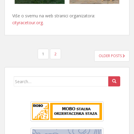
Više o svemu na web stranici organizatora:
cityracetour.org
.
BROJEVI
1
2
OLDER POSTS
STRANICA
OBJAVA
Search
for: