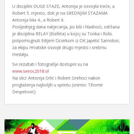
U disciplini DUGE STAZE, Antonija je osvojila treće, a
Robert 5. mjesto, dok je na SREDNJIM STAZAMA
Antonija bila 4., a Robert 6.
Posljednjeg dana natjecanja, po kiši i hladnoći, održana
je disciplina RELAY (štafeta) u kojoj su Tonka i Robi,
potpomognuti Edijem Ocvirkom iz OK Japetić Samobor,
za ekipu Hrvatske osvojili drugo mjesto i srebrnu
medalju.
Svi rezultati i fotografije dostupni su na
www.seeoc2018.si
!
Na slici: Antonija Orlić i Robert Orehoci nakon
proglašenja najboljih u sprintu (snimio: Tihomir
Despetović)