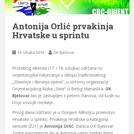
Antonija Orlić prvakinja
Hrvatske u sprintu
19. ožujka 2018
OK Bjelovar
Proteklog vikenda (17. i 18. ožujka) održana su
orijentacijska natjecanja u sklopu tradicionalnog
„
Slavonija i Baranja opena
“, u izvrsnoj organizaciji
Orijentacijskog kluba „
Sova
“ iz Belog Manastira.
OK
Bjelovar
bio je zastupljen s petero članova, od kojih su
troje osvojili medalje.
Prvog dana održano je u Donjem Miholjcu prvenstvo
Hrvatske u sprintu. Prvakinja Hrvatske u kategoriji
seniorki (Ž21) je
Antonija Orlić
, članica OK Bjelovar.
Treba napomenuti da je Antonija samo tjedan dana