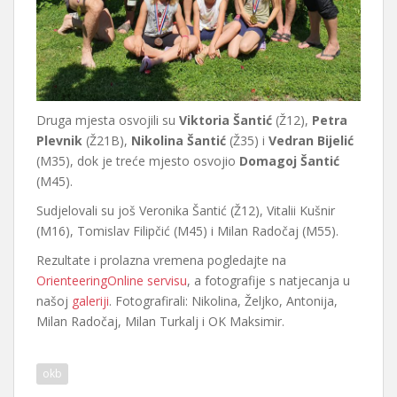
Druga mjesta osvojili su
Viktoria Šantić
(Ž12),
Petra
Plevnik
(Ž21B),
Nikolina Šantić
(Ž35) i
Vedran Bijelić
(M35), dok je treće mjesto osvojio
Domagoj Šantić
(M45).
Sudjelovali su još Veronika Šantić (Ž12), Vitalii Kušnir
(M16), Tomislav Filipčić (M45) i Milan Radočaj (M55).
Rezultate i prolazna vremena pogledajte na
OrienteeringOnline servisu
, a fotografije s natjecanja u
našoj
galeriji
. Fotografirali: Nikolina, Željko, Antonija,
Milan Radočaj, Milan Turkalj i OK Maksimir.
okb