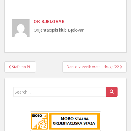
OK BJELOVAR
Orijentacijski klub Bjelovar
Navigacija
Štafetno PH
Dani otvorenih vrata udruga ’22
objava
Search
for: