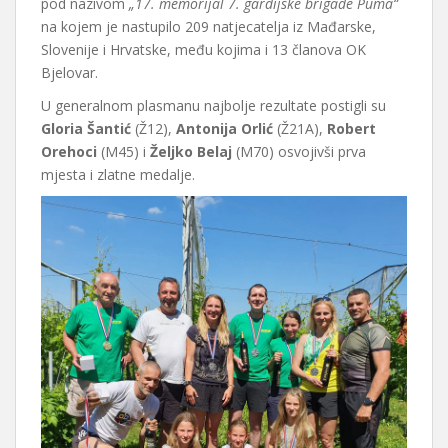
pod nazivom
„17. memorijal 7. gardijske brigade Puma“
na kojem je nastupilo 209 natjecatelja iz Mađarske,
Slovenije i Hrvatske, među kojima i 13 članova OK
Bjelovar.
U generalnom plasmanu najbolje rezultate postigli su
Gloria Šantić
(Ž12),
Antonija Orlić
(Ž21A),
Robert
Orehoci
(M45) i
Željko Belaj
(M70) osvojivši prva
mjesta i zlatne medalje.