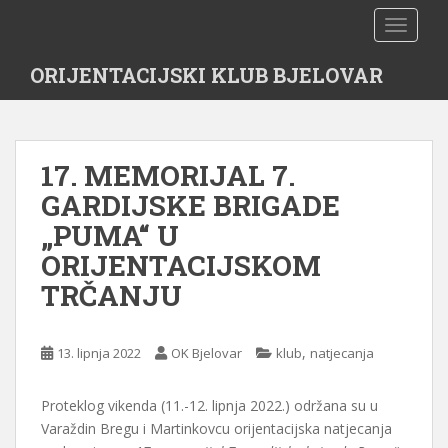
S
TOGGLE
k
i
ORIJENTACIJSKI KLUB BJELOVAR
p
t
o
m
17. MEMORIJAL 7.
a
i
GARDIJSKE BRIGADE
n
„PUMA“ U
c
ORIJENTACIJSKOM
o
n
TRČANJU
t
e
,
13. lipnja 2022
OK Bjelovar
klub
natjecanja
n
t
Proteklog vikenda (11.-12. lipnja 2022.) održana su u
Varaždin Bregu i Martinkovcu orijentacijska natjecanja