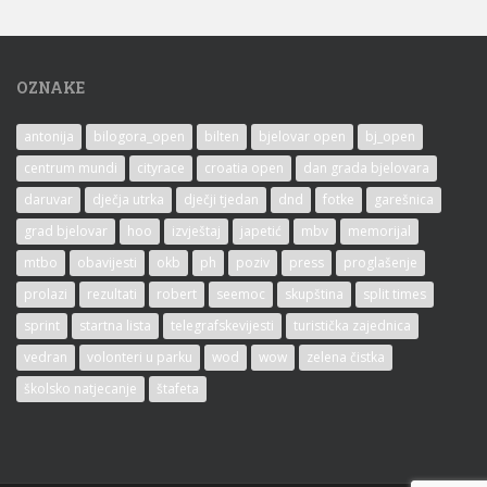
OZNAKE
antonija
bilogora_open
bilten
bjelovar open
bj_open
centrum mundi
cityrace
croatia open
dan grada bjelovara
daruvar
dječja utrka
dječji tjedan
dnd
fotke
garešnica
grad bjelovar
hoo
izvještaj
japetić
mbv
memorijal
mtbo
obavijesti
okb
ph
poziv
press
proglašenje
prolazi
rezultati
robert
seemoc
skupština
split times
sprint
startna lista
telegrafskevijesti
turistička zajednica
vedran
volonteri u parku
wod
wow
zelena čistka
školsko natjecanje
štafeta