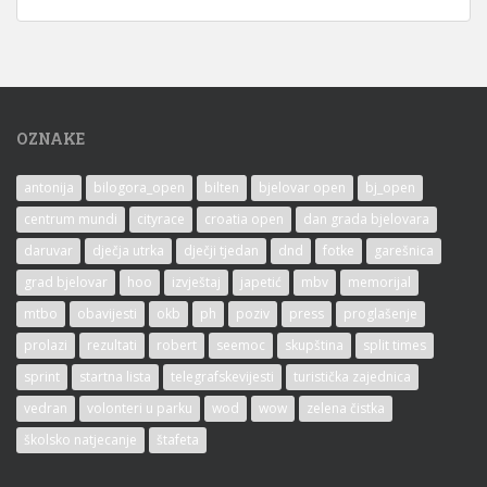
OZNAKE
antonija
bilogora_open
bilten
bjelovar open
bj_open
centrum mundi
cityrace
croatia open
dan grada bjelovara
daruvar
dječja utrka
dječji tjedan
dnd
fotke
garešnica
grad bjelovar
hoo
izvještaj
japetić
mbv
memorijal
mtbo
obavijesti
okb
ph
poziv
press
proglašenje
prolazi
rezultati
robert
seemoc
skupština
split times
sprint
startna lista
telegrafskevijesti
turistička zajednica
vedran
volonteri u parku
wod
wow
zelena čistka
školsko natjecanje
štafeta