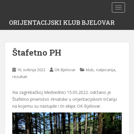
S
TOGGLE
k
i
ORIJENTACIJSKI KLUB BJELOVAR
p
t
o
m
Štafetno PH
a
i
n
,
,
16. svibnja 2022
OK Bjelovar
klub
natjecanja
c
rezultati
o
n
Na zagrebačkoj Medvednici 15.05.2022. održano je
t
Štafetno prvenstvo Hrvatske u orijentacijskom trčanju
e
na kojemu su nastupile i tri ekipe OK Bjelovar.
n
t