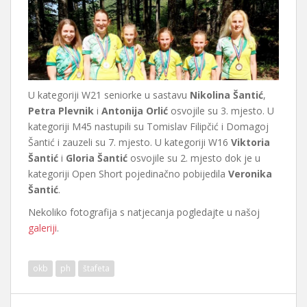
U kategoriji W21 seniorke u sastavu
Nikolina Šantić
,
Petra Plevnik
i
Antonija Orlić
osvojile su 3. mjesto. U
kategoriji M45 nastupili su Tomislav Filipčić i Domagoj
Šantić i zauzeli su 7. mjesto. U kategoriji W16
Viktoria
Šantić
i
Gloria Šantić
osvojile su 2. mjesto dok je u
kategoriji Open Short pojedinačno pobijedila
Veronika
Šantić
.
Nekoliko fotografija s natjecanja pogledajte u našoj
galeriji
.
okb
ph
štafeta