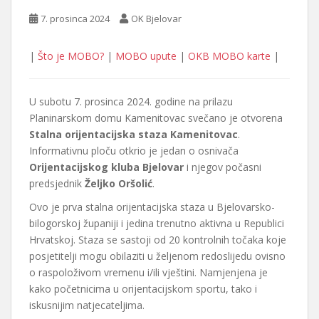
7. prosinca 2024
OK Bjelovar
|
Što je MOBO?
|
MOBO upute
|
OKB MOBO karte
|
U subotu 7. prosinca 2024. godine na prilazu
Planinarskom domu Kamenitovac svečano je otvorena
Stalna orijentacijska staza Kamenitovac
.
Informativnu ploču otkrio je jedan o osnivača
Orijentacijskog kluba Bjelovar
i njegov počasni
predsjednik
Željko Oršolić
.
Ovo je prva stalna orijentacijska staza u Bjelovarsko-
bilogorskoj županiji i jedina trenutno aktivna u Republici
Hrvatskoj. Staza se sastoji od 20 kontrolnih točaka koje
posjetitelji mogu obilaziti u željenom redoslijedu ovisno
o raspoloživom vremenu i/ili vještini. Namjenjena je
kako početnicima u orijentacijskom sportu, tako i
iskusnijim natjecateljima.