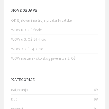
NOVE OBJAVE
OK Bjelovar ima troje prvaka Hrvatske
WOW u 3. OŠ finale
WOW u 3. OŠ BJ 4. dio
WOW 3. OŠ BJ 3. dio
WOW nastavak školskog prvenstva 3. OŠ
KATEGORIJE
natjecanja
169
klub
98
novosti
91