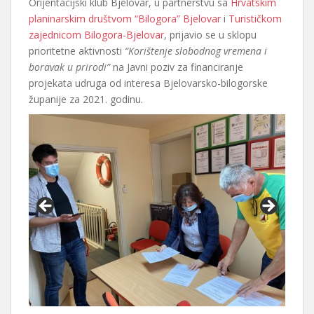
Orijentacijski klub Bjelovar, u partnerstvu sa
Hrvatskim
planinarskim društvom “Bilogora” Bjelovar
i
Turističkom
zajednicom Bilogora-Bjelovar
, prijavio se u sklopu
prioritetne aktivnosti
“Korištenje slobodnog vremena i
boravak u prirodi”
na Javni poziv za financiranje
projekata udruga od interesa Bjelovarsko-bilogorske
županije za 2021. godinu.