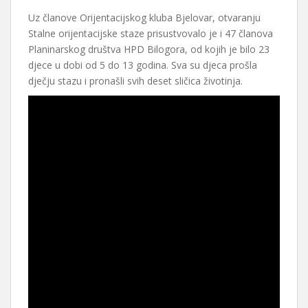
Uz članove Orijentacijskog kluba Bjelovar, otvaranju
Stalne orijentacijske staze prisustvovalo je i 47 članova
Planinarskog društva HPD Bilogora, od kojih je bilo 23
djece u dobi od 5 do 13 godina. Sva su djeca prošla
dječju stazu i pronašli svih deset sličica životinja.