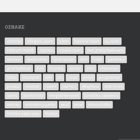
OZNAKE
antonija
bilogora_open
bilten
bjelovar open
bj_open
centrum mundi
cityrace
croatia open
dan grada bjelovara
daruvar
dječja utrka
dječji tjedan
dnd
fotke
garešnica
grad bjelovar
hoo
izvještaj
japetić
mbv
memorijal
mtbo
obavijesti
okb
ph
poziv
press
proglašenje
prolazi
rezultati
robert
seemoc
skupština
split times
sprint
startna lista
telegrafskevijesti
turistička zajednica
vedran
volonteri u parku
wod
wow
zelena čistka
školsko natjecanje
štafeta