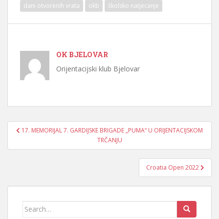
dani otvorenih vrata
okb
školsko natjecanje
OK BJELOVAR
Orijentacijski klub Bjelovar
Navigacija
17. MEMORIJAL 7. GARDIJSKE BRIGADE „PUMA“ U ORIJENTACIJSKOM
objava
TRČANJU
Croatia Open 2022
Search
for: