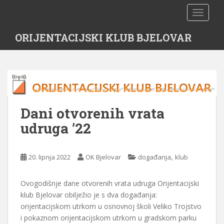
S
TOGGLE
k
i
ORIJENTACIJSKI KLUB BJELOVAR
p
t
o
m
a
i
n
Dani otvorenih vrata
c
udruga ’22
o
n
t
,
20. lipnja 2022
OK Bjelovar
događanja
klub
e
n
Ovogodišnje dane otvorenih vrata udruga Orijentacijski
t
klub Bjelovar obilježio je s dva događanja:
orijentacijskom utrkom u osnovnoj školi Veliko Trojstvo
i pokaznom orijentacijskom utrkom u gradskom parku