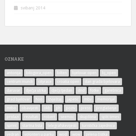
svibanj 2014
OZNAKE
antonija
bilogora_open
bilten
bjelovar open
bj_open
centrum mundi
cityrace
croatia open
dan grada bjelovara
daruvar
dječja utrka
dječji tjedan
dnd
fotke
garešnica
grad bjelovar
hoo
izvještaj
japetić
mbv
memorijal
mtbo
obavijesti
okb
ph
poziv
press
proglašenje
prolazi
rezultati
robert
seemoc
skupština
split times
sprint
startna lista
telegrafskevijesti
turistička zajednica
vedran
volonteri u parku
wod
wow
zelena čistka