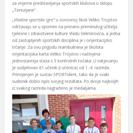
za vrijeme predstavljanja sportskih klubova u sklopu
„Terezijane“.
„Vladine sportske igre“
u osnovnoj školi Veliko Trojstvo
održavaju se u spomen na prerano preminulog učitelja
tjelesne i zdravstvene kulture Vladu Velimirovića, a jedna
od zastupljenih sportskih disciplina je i orijentacijsko
trčanje. Za ovu prigodu reambulirana je školska
orijentacijska karta Veliko Trojstvo i načinjena
jednostavnija staza s 5 kontrolnih točaka. U natjecanju
je sudjelovao 61 učenik (i učenica) od 1.-4. razreda.
Primijenjen je sustav SPORTident, tako da je svaki
sudionik dobio ispis svojeg rezultata. Po dvoje najboljih
iz svakog razreda nagrađeno je medaljama.