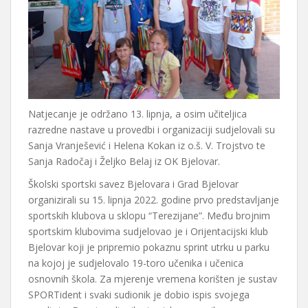
Natjecanje je održano 13. lipnja, a osim učiteljica
razredne nastave u provedbi i organizaciji sudjelovali su
Sanja Vranješević i Helena Kokan iz o.š. V. Trojstvo te
Sanja Radočaj i Željko Belaj iz OK Bjelovar.
Školski sportski savez Bjelovara i Grad Bjelovar
organizirali su 15. lipnja 2022. godine prvo predstavljanje
sportskih klubova u sklopu “Terezijane”. Među brojnim
sportskim klubovima sudjelovao je i Orijentacijski klub
Bjelovar koji je pripremio pokaznu sprint utrku u parku
na kojoj je sudjelovalo 19-toro učenika i učenica
osnovnih škola. Za mjerenje vremena korišten je sustav
SPORTident i svaki sudionik je dobio ispis svojega