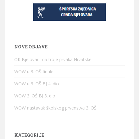
NOVE OBJAVE
OK Bjelovar ima troje prvaka Hrvatske
WOW u 3. OŠ finale
WOW u 3. OŠ BJ 4. dio
WOW 3. OŠ BJ 3. dio
WOW nastavak školskog prvenstva 3. OŠ
KATEGORIJE