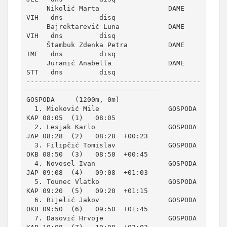
     Nikolić Marta                 DAME     
VIH   dns         disq          

     Bajrektarević Luna            DAME     
VIH   dns         disq          

     Štambuk Zdenka Petra          DAME     
IME   dns         disq          

     Juranić Anabella              DAME     
STT   dns         disq          

-------------------------------------------
GOSPODA     (1200m, 0m)
  1. Mioković Mile                 GOSPODA  
KAP 08:05  (1)   08:05          

  2. Lesjak Karlo                  GOSPODA  
JAP 08:28  (2)   08:28  +00:23  

  3. Filipčić Tomislav             GOSPODA  
OKB 08:50  (3)   08:50  +00:45  

  4. Novosel Ivan                  GOSPODA  
JAP 09:08  (4)   09:08  +01:03  

  5. Tounec Vlatko                 GOSPODA  
KAP 09:20  (5)   09:20  +01:15  

  6. Bijelić Jakov                 GOSPODA  
OKB 09:50  (6)   09:50  +01:45  

  7. Dasović Hrvoje                GOSPODA  