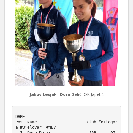
Jakov Lesjak
i
Dora Delić
, OK Japetić
DAME
Pos. Name                     Club #Bilogor
  1. Dora Delić                JAP      97      