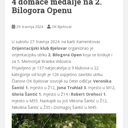
4 domaće medalje na 2.
Bilogora Openu
29. travnja 2024
OK Bjelovar
U subotu 27. travnja 2024. na karti Kamenitovac
Orijentacijski klub Bjelovar
organizirao je
orijentacijsku utrku
2. Bilogora Open
koja se boduje i
za 5. Memorijal Branka Vidovića.
Prijavljeno je 137 natjecatelja iz 9 klubova u 22
kategorije od kojih je 126 uspješno završilo utrku.
Članovi OK Bjelovar osvojili su četiri odličja:
Veronika
Šantić 1.
mjesto u Ž12,
Jona Truhlaž 3.
mjesto u M12,
Gloria Šantić 1.
mjesto u Ž14 i
Robert Orehoci 1.
mjesto u M55. Nastupili su još Viktoria Šantić u Ž12,
Nikolina Šantić u Ž35 i Domagoj Šantić u M45.