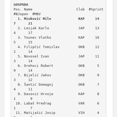
GOSPODA
Pos. Name                     Club  #Sprint 
  1. Mioković Mile             KAP     14      
7      21
  2. Lesjak Karlo              JAP     13      
4      17

  3. Tounec Vlatko             KAP     10      
5      15

  4. Filipčić Tomislav         OKB     12      
2      14

  5. Novosel Ivan              JAP     11      
3      14

  6. Orehoci Robert            OKB      5      
9      14

  7. Bijelić Jakov             OKB      9      
3      12

  8. Šantić Domagoj            OKB      7      
4      11

  9. Dasović Hrvoje            KAP      8      
1       9

 10. Labaš Predrag             VAR      6      
1       7

 11. Matijašić Josip           VIH      4      