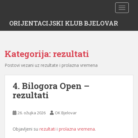
S
TOGGLE
k
i
ORIJENTACIJSKI KLUB BJELOVAR
p
t
o
m
Kategorija:
rezultati
a
i
Postovi vezani uz rezultate i prolazna vremena
n
c
o
4. Bilogora Open –
n
rezultati
t
e
n
26. ožujka 2026
OK Bjelovar
t
Objavljeni su
rezultati
i
prolazna vremena
.