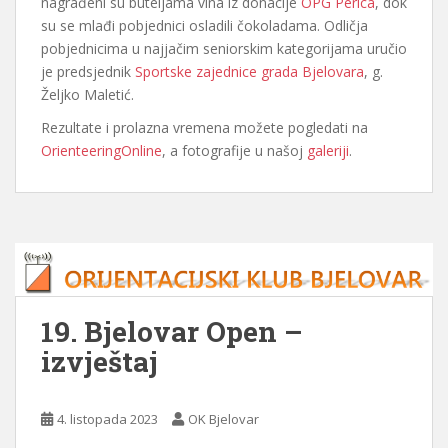
nagrađeni su buteljama vina iz donacije
OPG Perica
, dok
su se mlađi pobjednici osladili čokoladama. Odličja
pobjednicima u najjačim seniorskim kategorijama uručio
je predsjednik
Sportske zajednice grada Bjelovara
, g.
Željko Maletić.
Rezultate i prolazna vremena možete pogledati na
OrienteeringOnline
, a fotografije u našoj
galeriji
.
19. Bjelovar Open –
izvještaj
4. listopada 2023
OK Bjelovar