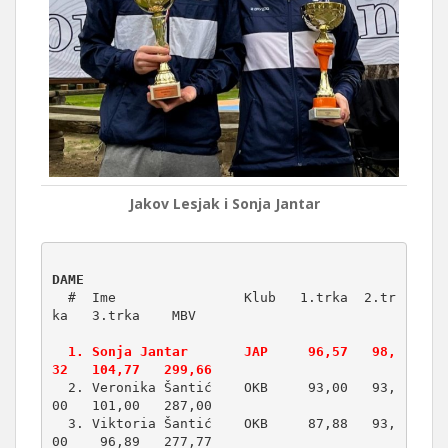
Jakov Lesjak i Sonja Jantar
DAME
  #  Ime                Klub   1.trka  2.tr
  1. Sonja Jantar       JAP     96,57   98,
32   104,77   299,66
  2. Veronika Šantić    OKB     93,00   93,
00   101,00   287,00

  3. Viktoria Šantić    OKB     87,88   93,
00    96,89   277,77
