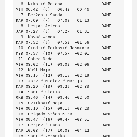
  6. Nikolić Bojana                DAME     
VIH 06:42  (6)   06:42  +00:46  

  7. Berženji Sanda                DAME     
KAP 07:09  (7)   07:09  +01:13  

  8. Lesjak Jelena                 DAME     
JAP 07:27  (8)   07:27  +01:31  

  9. Kovač Wanda                   DAME     
KAP 07:52  (9)   07:52  +01:56  

 10. Cindrić Perković Jasminka     DAME     
MEĐ 07:57  (10)  07:57  +02:01  

 11. Gobec Neda                    DAME     
VIH 08:02  (11)  08:02  +02:06  

 12. Kušt Maja                     DAME     
VIH 08:15  (12)  08:15  +02:19  

 13. Jazvić Mioković Marija        DAME     
KAP 08:29  (13)  08:29  +02:33  

 14. Šantić Gloria                 DAME     
OKB 08:46  (14)  08:46  +02:50  

 15. Cvitković Maja                DAME     
VIH 09:19  (15)  09:19  +03:23  

 16. Delgado Sršen Kira            DAME     
VIH 09:47  (16)  09:47  +03:51  

 17. Gerjević Lana                 DAME     
KAP 10:08  (17)  10:08  +04:12  

 18. Šantić Veronika               DAME     