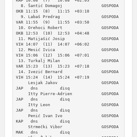
KAP 10:08  (7)   10:08  +02:03  

  8. Šantić Domagoj                GOSPODA  
OKB 11:15  (8)   11:15  +03:10  

  9. Labaš Predrag                 GOSPODA  
VAR 11:55  (9)   11:55  +03:50  

 10. Orehoci Robert                GOSPODA  
OKB 12:53  (10)  12:53  +04:48  

 11. Matijašić Josip               GOSPODA  
VIH 14:07  (11)  14:07  +06:02  

 12. Mesić Ivica                   GOSPODA  
VIH 15:06  (12)  15:06  +07:01  

 13. Turkalj Milan                 GOSPODA  
VAR 15:23  (13)  15:23  +07:18  

 14. Ivezić Bernard                GOSPODA  
VIH 15:24  (14)  15:24  +07:19  

     Lesjak Jakov                  GOSPODA  
JAP   dns         disq          

     Itty Pierre-Adrien            GOSPODA  
JAP   dns         disq          

     Itty Leon                     GOSPODA  
JAP   dns         disq          

     Penić Ivan Ivo                GOSPODA  
KAP   dns         disq          

     Strmečki Vibor                GOSPODA  
MAK   dns         disq          
