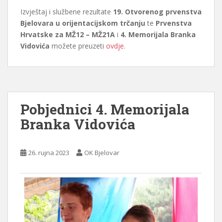
Izvještaj i službene rezultate
19. Otvorenog prvenstva
Bjelovara u orijentacijskom trčanju
te
Prvenstva
Hrvatske za MŽ12 – MŽ21A
i
4. Memorijala Branka
Vidovića
možete preuzeti
ovdje
.
Pobjednici 4. Memorijala
Branka Vidovića
26. rujna 2023
OK Bjelovar