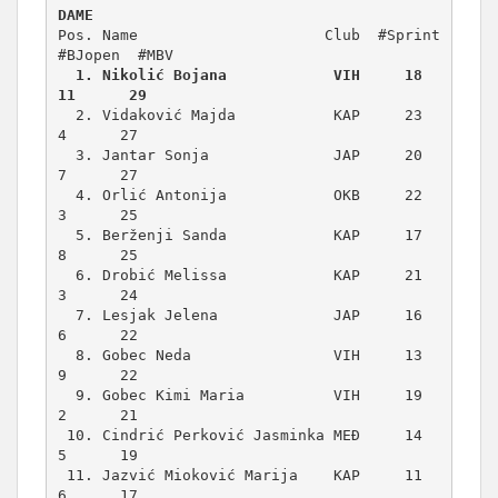
DAME
Pos. Name                     Club  #Sprint 
  1. Nikolić Bojana            VIH     18     
11      29
  2. Vidaković Majda           KAP     23      
4      27

  3. Jantar Sonja              JAP     20      
7      27

  4. Orlić Antonija            OKB     22      
3      25

  5. Berženji Sanda            KAP     17      
8      25

  6. Drobić Melissa            KAP     21      
3      24

  7. Lesjak Jelena             JAP     16      
6      22

  8. Gobec Neda                VIH     13      
9      22

  9. Gobec Kimi Maria          VIH     19      
2      21

 10. Cindrić Perković Jasminka MEÐ     14      
5      19

 11. Jazvić Mioković Marija    KAP     11      
6      17
