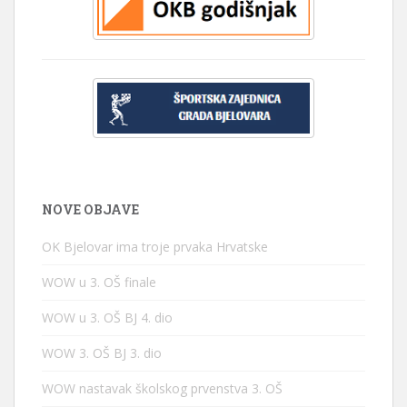
NOVE OBJAVE
OK Bjelovar ima troje prvaka Hrvatske
WOW u 3. OŠ finale
WOW u 3. OŠ BJ 4. dio
WOW 3. OŠ BJ 3. dio
WOW nastavak školskog prvenstva 3. OŠ