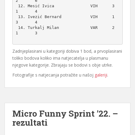
2       6

 12. Mesić Ivica               VIH      3      
1       4

 13. Ivezić Bernard            VIH      1      
3       4

 14. Turkalj Milan             VAR      2      
1       3

Zadnjeplasirani u kategoriji dobiva 1 bod, a prvoplasirani
toliko bodova koliko ima natjecatelja u plasmanu
njegove kategorije. Zbrajaju se bodovi s obje utrke.
Fotografije s natjecanja potražite u našoj
galeriji
.
Micro Funny Sprint ’22. –
rezultati