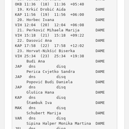
OKB 11:36  (18)  11:36  +05:40  

 19. Krkić Drobić Aida             DAME     
KAP 11:56  (19)  11:56  +06:00  

 20. Horbec Ivana                  DAME     
VIH 12:04  (20)  12:04  +06:08  

 21. Perković Mihaela Marija       DAME     
VIH 15:18  (21)  15:18  +09:22  

 22. Dasović Ana                   DAME     
KAP 17:58  (22)  17:58  +12:02  

 23. Horvat-Nikšić Biserka         DAME     
VIH 25:34  (23)  25:34  +19:38  

     Budi Ana                      DAME     
JAP   dns         disq          

     Perica Cvjetko Sandra         DAME     
JAP   dns         disq          

     Popović Budi Daniela          DAME     
JAP   dns         disq          

     Glušica Hana                  DAME     
KAP   dns         disq          

     Štambuk Iva                   DAME     
MAK   dns         disq          

     Schubert Marija               DAME     
VAR   dns         disq          

     Sipina Halper Monika Martina  DAME     
JEL   dns         disq          
