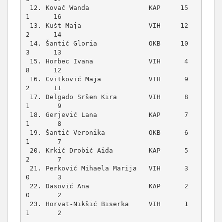
 12. Kovač Wanda               KAP     15      
1      16

 13. Kušt Maja                 VIH     12      
2      14

 14. Šantić Gloria             OKB     10      
3      13

 15. Horbec Ivana              VIH      4      
8      12

 16. Cvitković Maja            VIH      9      
2      11

 17. Delgado Sršen Kira        VIH      8      
1       9

 18. Gerjević Lana             KAP      7      
1       8

 19. Šantić Veronika           OKB      6      
1       7

 20. Krkić Drobić Aida         KAP      5      
2       7

 21. Perković Mihaela Marija   VIH      3      
0       3

 22. Dasović Ana               KAP      2      
0       2

 23. Horvat-Nikšić Biserka     VIH      1      
1       2
