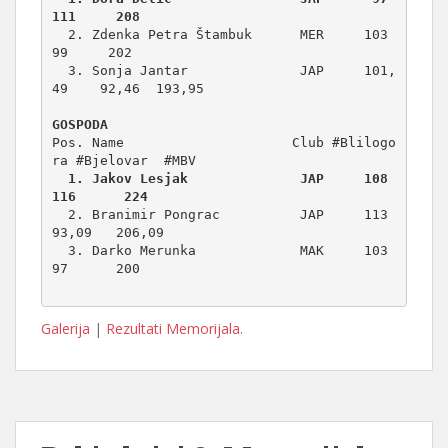
111     208
  2. Zdenka Petra Štambuk      MER     103       
99     202

  3. Sonja Jantar              JAP     101,
49    92,46  193,95

GOSPODA
Pos. Name                     Club #Blilogo
  1. Jakov Lesjak              JAP     108      
116      224
  2. Branimir Pongrac          JAP     113       
93,09   206,09

  3. Darko Merunka             MAK     103       
97      200

Galerija
|
Rezultati Memorijala
.