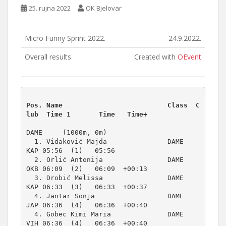
25. rujna 2022
OK Bjelovar
Micro Funny Sprint 2022.
24.9.2022.
Overall results
Created with
OEvent
Pos. Name                          Class  C
DAME     (1000m, 0m)
  1. Vidaković Majda               DAME     
KAP 05:56  (1)   05:56          

  2. Orlić Antonija                DAME     
OKB 06:09  (2)   06:09  +00:13  

  3. Drobić Melissa                DAME     
KAP 06:33  (3)   06:33  +00:37  

  4. Jantar Sonja                  DAME     
JAP 06:36  (4)   06:36  +00:40  

  4. Gobec Kimi Maria              DAME     
VIH 06:36  (4)   06:36  +00:40  
