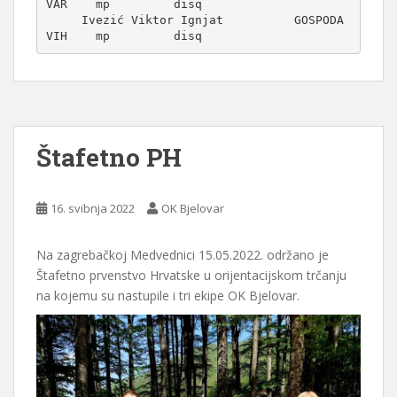
VAR    mp         disq          

     Ivezić Viktor Ignjat          GOSPODA  
Štafetno PH
16. svibnja 2022
OK Bjelovar
Na zagrebačkoj Medvednici 15.05.2022. održano je
Štafetno prvenstvo Hrvatske u orijentacijskom trčanju
na kojemu su nastupile i tri ekipe OK Bjelovar.