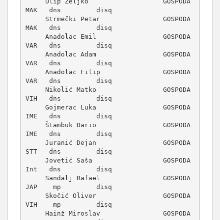
     Ulip Željko                   GOSPODA  
MAK   dns         disq          

     Strmečki Petar                GOSPODA  
MAK   dns         disq          

     Anadolac Emil                 GOSPODA  
VAR   dns         disq          

     Anadolac Adam                 GOSPODA  
VAR   dns         disq          

     Anadolac Filip                GOSPODA  
VAR   dns         disq          

     Nikolić Matko                 GOSPODA  
VIH   dns         disq          

     Gojmerac Luka                 GOSPODA  
IME   dns         disq          

     Štambuk Dario                 GOSPODA  
IME   dns         disq          

     Juranić Dejan                 GOSPODA  
STT   dns         disq          

     Jovetić Saša                  GOSPODA  
Int   dns         disq          

     Sandalj Rafael                GOSPODA  
JAP    mp         disq          

     Skočić Oliver                 GOSPODA  
VIH    mp         disq          

     Hainž Miroslav                GOSPODA  