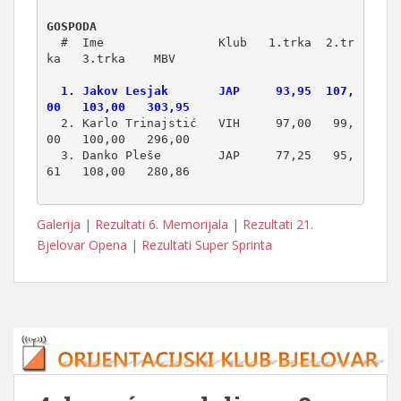
GOSPODA
  #  Ime                Klub   1.trka  2.tr
  1. Jakov Lesjak       JAP     93,95  107,
00   103,00   303,95
  2. Karlo Trinajstić   VIH     97,00   99,
00   100,00   296,00

  3. Danko Pleše        JAP     77,25   95,
61   108,00   280,86

Galerija
|
Rezultati 6. Memorijala
|
Rezultati 21.
Bjelovar Opena
|
Rezultati Super Sprinta