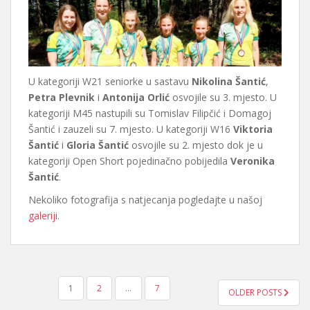
U kategoriji W21 seniorke u sastavu
Nikolina Šantić
,
Petra Plevnik
i
Antonija Orlić
osvojile su 3. mjesto. U
kategoriji M45 nastupili su Tomislav Filipčić i Domagoj
Šantić i zauzeli su 7. mjesto. U kategoriji W16
Viktoria
Šantić
i
Gloria Šantić
osvojile su 2. mjesto dok je u
kategoriji Open Short pojedinačno pobijedila
Veronika
Šantić
.
Nekoliko fotografija s natjecanja pogledajte u našoj
galeriji
.
BROJEVI
1
2
…
7
OLDER POSTS
STRANICA