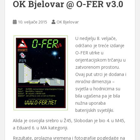
OK Bjelovar @ O-FER v3.0
10. veljače 2015
OK Bjelovar
U nedjelju 8. veljače,
održano je treće izdanje
O-FER utrke u
orijentacijskom trčanju u
zatvorenom prostoru.
Ovaj put utrci je dodana i
mračna
dimenzija –
svjetla u hodnicima su
bila ugašena pa je bila
nužna uporaba
baterijskih svjetiljki.
Alida je osvojila srebro u Ž45, Slobodan je bio 4. u M45,
a Eduard 6. u MA kategoriji.
Rezultate, prolazna vremena i fotografije pogledajte na