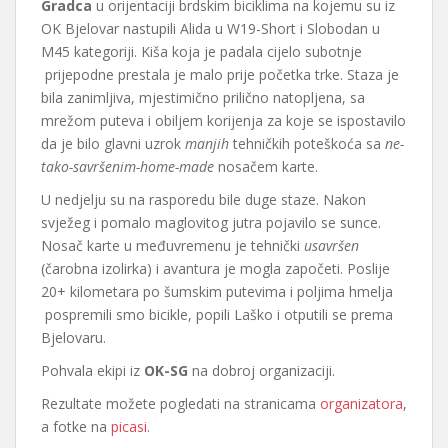
Gradca
u orijentaciji brdskim biciklima na kojemu su iz
OK Bjelovar nastupili Alida u W19-Short i Slobodan u
M45 kategoriji. Kiša koja je padala cijelo subotnje
prijepodne prestala je malo prije početka trke. Staza je
bila zanimljiva, mjestimično prilično natopljena, sa
mrežom puteva i obiljem korijenja za koje se ispostavilo
da je bilo glavni uzrok
manjih
tehničkih poteškoća sa
ne-
tako-savršenim-home-made
nosačem karte.
U nedjelju su na rasporedu bile duge staze. Nakon
svježeg i pomalo maglovitog jutra pojavilo se sunce.
Nosač karte u međuvremenu je tehnički
usavršen
(čarobna izolirka) i avantura je mogla započeti. Poslije
20+ kilometara po šumskim putevima i poljima hmelja
pospremili smo bicikle, popili Laško i otputili se prema
Bjelovaru.
Pohvala ekipi iz
OK-SG
na dobroj organizaciji.
Rezultate možete pogledati na stranicama
organizatora
,
a fotke na
picasi
.