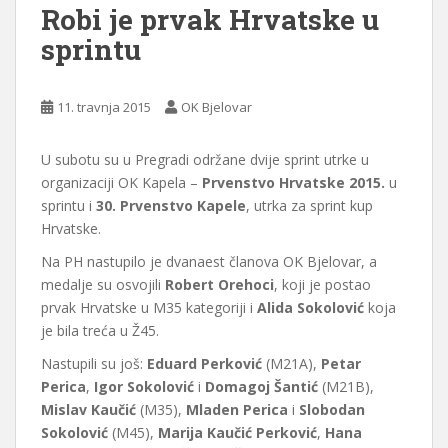
Robi je prvak Hrvatske u
sprintu
11. travnja 2015
OK Bjelovar
U subotu su u Pregradi održane dvije sprint utrke u
organizaciji OK Kapela –
Prvenstvo Hrvatske 2015.
u
sprintu i
30. Prvenstvo Kapele
, utrka za sprint kup
Hrvatske.
Na PH nastupilo je dvanaest članova OK Bjelovar, a
medalje su osvojili
Robert Orehoci
, koji je postao
prvak Hrvatske u M35 kategoriji i
Alida Sokolović
koja
je bila treća u Ž45.
Nastupili su još:
Eduard Perković
(M21A),
Petar
Perica
,
Igor Sokolović
i
Domagoj Šantić
(M21B),
Mislav Kaučić
(M35),
Mladen Perica
i
Slobodan
Sokolović
(M45),
Marija Kaučić Perković
,
Hana