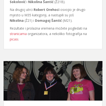
Sokolović
i
Nikolina Šantić
(Ž21B).
Na drugoj utrci
Robert Orehoci
osvojio je drugo
mjesto u M35 kategoriji, a nastupili su još
Nikolina
(Ž21) i
Domagoj Šantić
(M21).
Rezultate i prolazna vremena možete pogledati na
stranicama
organizatora, a nekoliko fotografija na
picasi
.