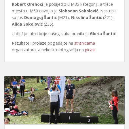
Robert Orehoci
je pobijedio u M35 kategoriji, a treće
mjesto u M50 osvojio je
Slobodan Sokolović
. Nastupili
su još
Domagoj Šantić
(M21),
Nikolina Šantić
(Ž21) i
Alida Sokolović
(Ž35).
U dječjoj utrci boje našeg kluba branila je
Gloria Šantić
.
Rezultate i prolaze pogledajte na
stranicama
organizatora, a nekoliko fotografija na
picasi
.