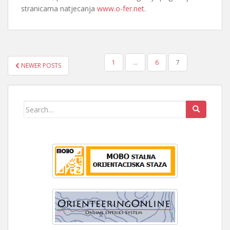
stranicama natjecanja
www.o-fer.net
.
BROJEVI
1
…
6
7
NEWER POSTS
STRANICA
OBJAVA
Search
for: