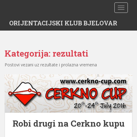
S
TOGGLE
k
i
ORIJENTACIJSKI KLUB BJELOVAR
p
t
o
m
Kategorija:
rezultati
a
i
Postovi vezani uz rezultate i prolazna vremena
n
c
o
n
t
e
n
t
Robi drugi na Cerkno kupu