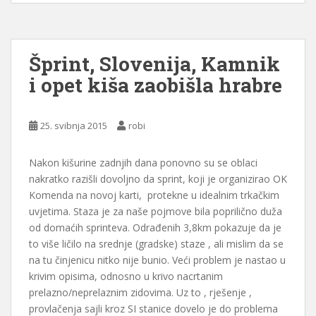
Šprint, Slovenija, Kamnik
i opet kiša zaobišla hrabre
25. svibnja 2015
robi
Nakon kišurine zadnjih dana ponovno su se oblaci
nakratko razišli dovoljno da sprint, koji je organizirao OK
Komenda na novoj karti, protekne u idealnim trkačkim
uvjetima. Staza je za naše pojmove bila poprilično duža
od domaćih sprinteva. Odrađenih 3,8km pokazuje da je
to više ličilo na srednje (gradske) staze , ali mislim da se
na tu činjenicu nitko nije bunio. Veći problem je nastao u
krivim opisima, odnosno u krivo nacrtanim
prelazno/neprelaznim zidovima. Uz to , rješenje ,
provlačenja sajli kroz SI stanice dovelo je do problema