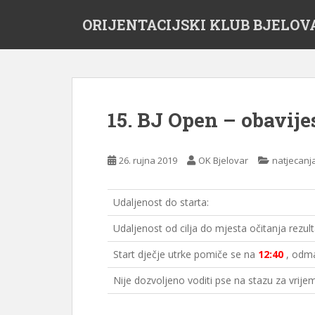
S
ORIJENTACIJSKI KLUB BJELOV
k
i
p
t
o
m
15. BJ Open – obavije
a
i
n
26. rujna 2019
OK Bjelovar
natjecanj
c
o
n
Udaljenost do starta:
t
Udaljenost od cilja do mjesta očitanja rezult
e
n
Start dječje utrke pomiče se na
12:40
, odma
t
Nije dozvoljeno voditi pse na stazu za vrijem