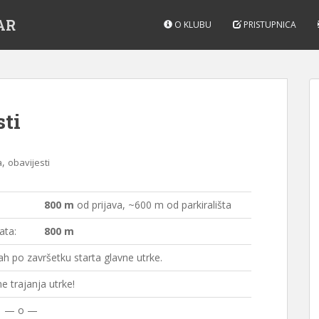
AR
O KLUBU
PRISTUPNICA
sti
,
a
obavijesti
800 m
od prijava, ~600 m od parkirališta
ata:
800 m
h po završetku starta glavne utrke.
e trajanja utrke!
— o —