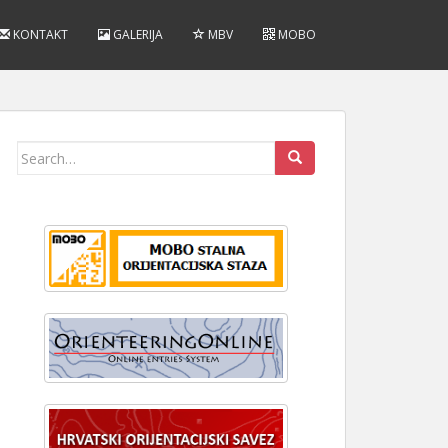
KONTAKT
GALERIJA
MBV
MOBO
Search
for: