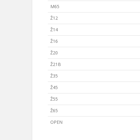
M65
Ž12
Ž14
Ž16
Ž20
Ž21B
Ž35
Ž45
Ž55
Ž65
OPEN