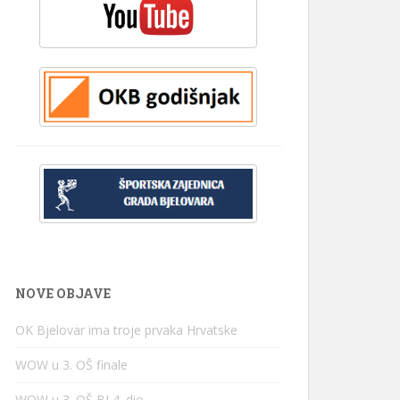
NOVE OBJAVE
OK Bjelovar ima troje prvaka Hrvatske
WOW u 3. OŠ finale
WOW u 3. OŠ BJ 4. dio