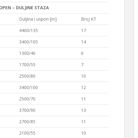
 OPEN – DULJINE STAZA
Duljina i uspon [m]
Broj KT
4400/135
17
3400/105
14
1300/40
6
1700/55
7
2500/80
10
3400/100
12
2500/70
11
3700/90
13
2700/85
11
2100/55
10