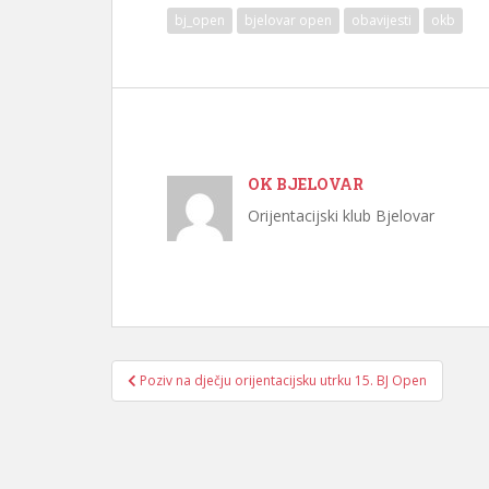
bj_open
bjelovar open
obavijesti
okb
OK BJELOVAR
Orijentacijski klub Bjelovar
Navigacija
Poziv na dječju orijentacijsku utrku 15. BJ Open
objava