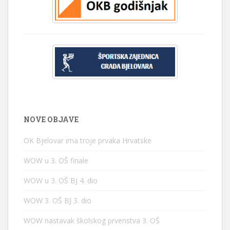
NOVE OBJAVE
OK Bjelovar ima troje prvaka Hrvatske
WOW u 3. OŠ finale
WOW u 3. OŠ BJ 4. dio
WOW 3. OŠ BJ 3. dio
WOW nastavak školskog prvenstva 3. OŠ