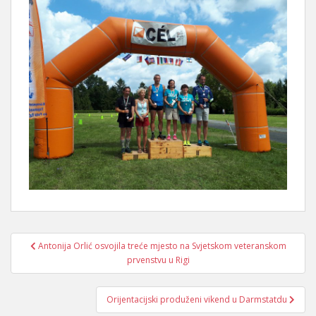
Navigacija
Antonija Orlić osvojila treće mjesto na Svjetskom veteranskom
objava
prvenstvu u Rigi
Orijentacijski produženi vikend u Darmstatdu