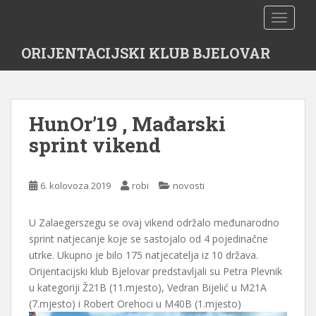
S
TOGGLE
k
i
ORIJENTACIJSKI KLUB BJELOVAR
p
t
o
m
HunOr’19 , Mađarski
a
i
sprint vikend
n
c
o
6. kolovoza 2019
robi
novosti
n
t
U Zalaegerszegu se ovaj vikend održalo međunarodno
e
sprint natjecanje koje se sastojalo od 4 pojedinačne
n
utrke. Ukupno je bilo 175 natjecatelja iz 10 država.
t
Orijentacijski klub Bjelovar predstavljali su Petra Plevnik
u kategoriji Ž21B (11.mjesto), Vedran Bijelić u M21A
(7.mjesto) i Robert Orehoci u M40B (1.mjesto)