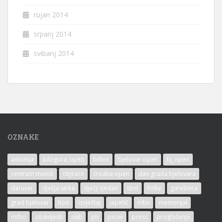
rujan 2014
srpanj 2014
svibanj 2014
OZNAKE
antonija
bilogora_open
bilten
bjelovar open
bj_open
centrum mundi
cityrace
croatia open
dan grada bjelovara
daruvar
dječja utrka
dječji tjedan
dnd
fotke
garešnica
grad bjelovar
hoo
izvještaj
japetić
mbv
memorijal
mtbo
obavijesti
okb
ph
poziv
press
proglašenje