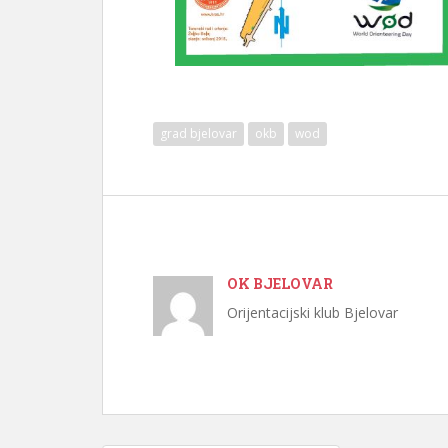
grad bjelovar
okb
wod
OK BJELOVAR
Orijentacijski klub Bjelovar