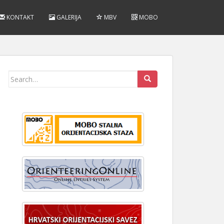
KONTAKT
GALERIJA
MBV
MOBO
Search
for: