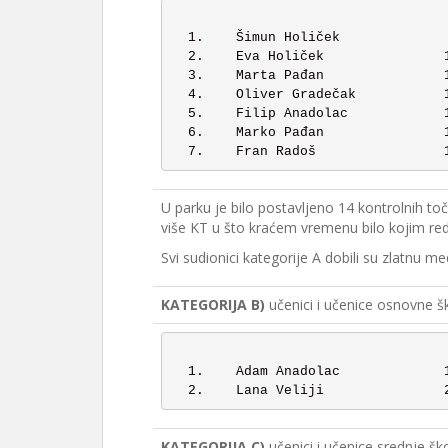
  1. 	Šimun Holiček		   8:40		14 KT

  2.	Eva Holiček		  13:15		14 KT

  3.	Marta Pađan		  15.03		14 KT

  4.	Oliver Gradečak		  12:24		13 KT

  5.	Filip Anadolac		  15:18		13 KT

  6.	Marko Pađan		  11:04		10 KT

U parku je bilo postavljeno 14 kontrolnih toč
više KT u što kraćem vremenu bilo kojim red
Svi sudionici kategorije A dobili su zlatnu me
KATEGORIJA B)
učenici i učenice osnovne šk
  1.	Adam Anadolac		  13:10

KATEGORIJA C)
učenici i učenice srednje šk