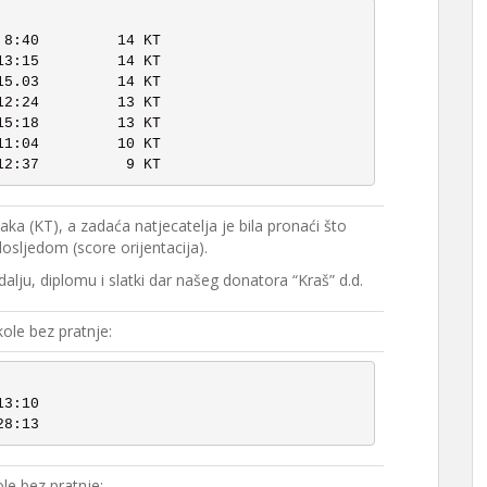
aka (KT), a zadaća natjecatelja je bila pronaći što
osljedom (score orijentacija).
dalju, diplomu i slatki dar našeg donatora “Kraš” d.d.
ole bez pratnje:
ole bez pratnje: