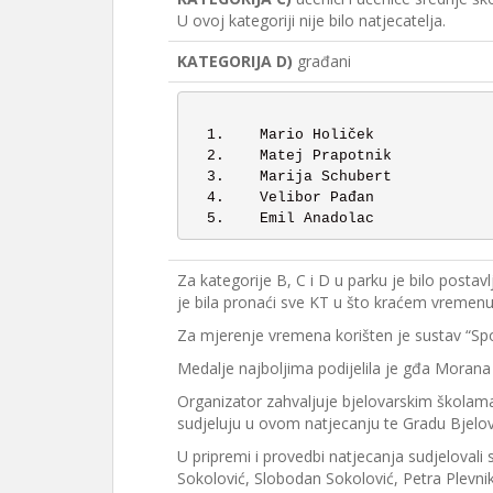
U ovoj kategoriji nije bilo natjecatelja.
KATEGORIJA D)
građani
  1.	Mario Holiček 		   6:57

  2.	Matej Prapotnik		   8:59

  3.	Marija Schubert		   9:13

  4.	Velibor Pađan		   9:20

Za kategorije B, C i D u parku je bilo postav
je bila pronaći sve KT u što kraćem vremen
Za mjerenje vremena korišten je sustav “Spo
Medalje najboljima podijelila je gđa Morana
Organizator zahvaljuje bjelovarskim školama,
sudjeluju u ovom natjecanju te Gradu Bjelov
U pripremi i provedbi natjecanja sudjelovali 
Sokolović, Slobodan Sokolović, Petra Plevnik, 