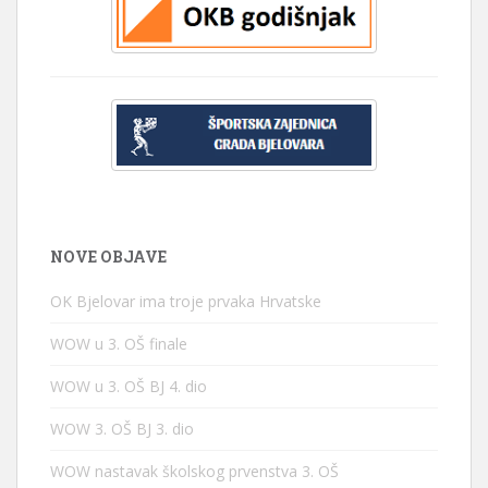
NOVE OBJAVE
OK Bjelovar ima troje prvaka Hrvatske
WOW u 3. OŠ finale
WOW u 3. OŠ BJ 4. dio
WOW 3. OŠ BJ 3. dio
WOW nastavak školskog prvenstva 3. OŠ