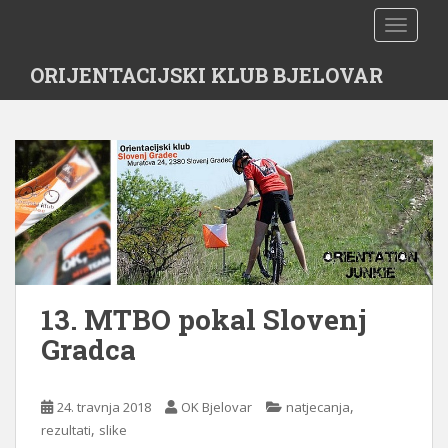
S
TOGGLE
k
i
ORIJENTACIJSKI KLUB BJELOVAR
p
t
o
m
a
i
n
c
o
n
t
13. MTBO pokal Slovenj
e
Gradca
n
t
,
24. travnja 2018
OK Bjelovar
natjecanja
,
rezultati
slike