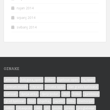
rujan 2014
srpanj 2014
svibanj 2014
OZNAKE
antonija
bilogora_open
bilten
bjelovar open
bj_open
centrum mundi
cityrace
croatia open
dan grada bjelovara
daruvar
dječja utrka
dječji tjedan
dnd
fotke
garešnica
grad bjelovar
hoo
izvještaj
japetić
mbv
memorijal
mtbo
obavijesti
okb
ph
poziv
press
proglašenje