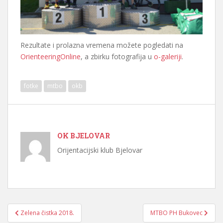
Rezultate i prolazna vremena možete pogledati na
OrienteeringOnline
, a zbirku fotografija u
o-galeriji
.
fotke
mtbo
okb
OK BJELOVAR
Orijentacijski klub Bjelovar
Navigacija
Zelena čistka 2018.
MTBO PH Bukovec
objava