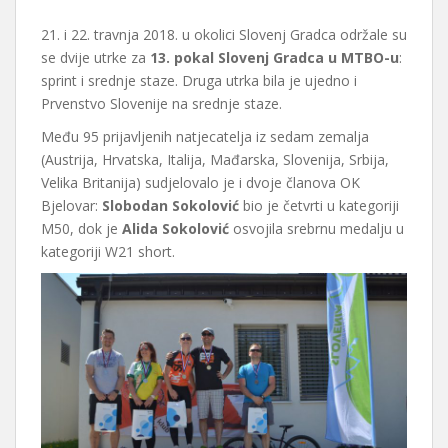
21. i 22. travnja 2018. u okolici Slovenj Gradca održale su
se dvije utrke za
13. pokal Slovenj Gradca u MTBO-u
:
sprint i srednje staze. Druga utrka bila je ujedno i
Prvenstvo Slovenije na srednje staze.
Među 95 prijavljenih natjecatelja iz sedam zemalja
(Austrija, Hrvatska, Italija, Mađarska, Slovenija, Srbija,
Velika Britanija) sudjelovalo je i dvoje članova OK
Bjelovar:
Slobodan Sokolović
bio je četvrti u kategoriji
M50, dok je
Alida Sokolović
osvojila srebrnu medalju u
kategoriji W21 short.