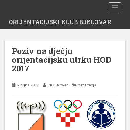
S
TOGGLE
k
i
ORIJENTACIJSKI KLUB BJELOVAR
p
t
o
m
Poziv na dječju
a
i
orijentacijsku utrku HOD
n
2017
c
o
n
6. rujna 2017
OK Bjelovar
natjecanja
t
e
n
t