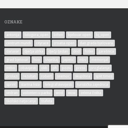
OZNAKE
antonija
bilogora_open
bilten
bjelovar open
bj_open
centrum mundi
cityrace
croatia open
dan grada bjelovara
daruvar
dječja utrka
dječji tjedan
dnd
fotke
garešnica
grad bjelovar
hoo
izvještaj
japetić
mbv
memorijal
mtbo
obavijesti
okb
ph
poziv
press
proglašenje
prolazi
rezultati
robert
seemoc
skupština
split times
sprint
startna lista
telegrafskevijesti
turistička zajednica
vedran
volonteri u parku
wod
wow
zelena čistka
školsko natjecanje
štafeta