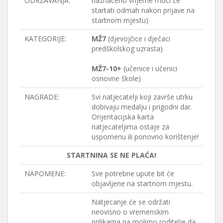
ODRŽAVANJA:
naznačeno vrijeme moći će
startati odmah nakon prijave na
startnom mjestu)
KATEGORIJE:
MŽ7
(djevojčice i dječaci
predškolskog uzrasta)
MŽ7-10+
(učenice i učenici
osnovne škole)
NAGRADE:
Svi natjecatelji koji završe utrku
dobivaju medalju i prigodni dar.
Orijentacijska karta
natjecateljima ostaje za
uspomenu ili ponovno korištenje!
STARTNINA SE NE PLAĆA!
NAPOMENE:
Sve potrebne upute bit će
objavljene na startnom mjestu.
Natjecanje će se održati
neovisno o vremenskim
prilikama pa molimo roditelje da