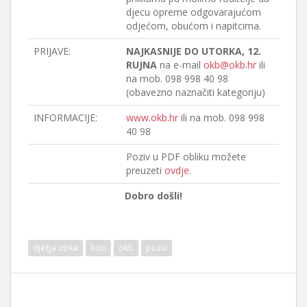
djecu opreme odgovarajućom
odjećom, obućom i napitcima.
PRIJAVE:
NAJKASNIJE DO UTORKA, 12.
RUJNA
na e-mail
okb@okb.hr
ili
na mob. 098 998 40 98
(obavezno naznačiti kategoriju)
INFORMACIJE:
www.okb.hr
ili na mob. 098 998
40 98
Poziv u PDF obliku možete
preuzeti
ovdje
.
Dobro došli!
dječja utrka
hoo
okb
poziv