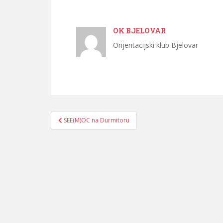
OK BJELOVAR
Orijentacijski klub Bjelovar
Navigacija
SEE(M)OC na Durmitoru
objava