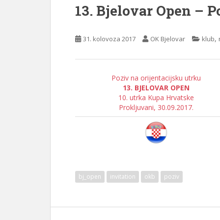
13. Bjelovar Open – P
,
31. kolovoza 2017
OK Bjelovar
klub
Poziv na orijentacijsku utrku
13. BJELOVAR OPEN
10. utrka Kupa Hrvatske
Prokljuvani, 30.09.2017.
bj_open
invitation
okb
poziv