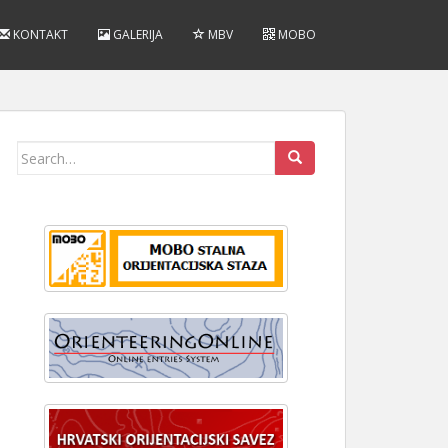
KONTAKT
GALERIJA
MBV
MOBO
Search
for: