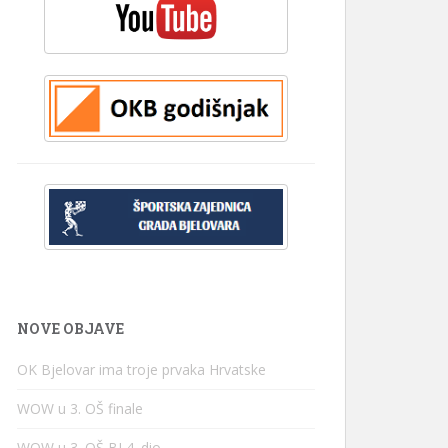
NOVE OBJAVE
OK Bjelovar ima troje prvaka Hrvatske
WOW u 3. OŠ finale
WOW u 3. OŠ BJ 4. dio