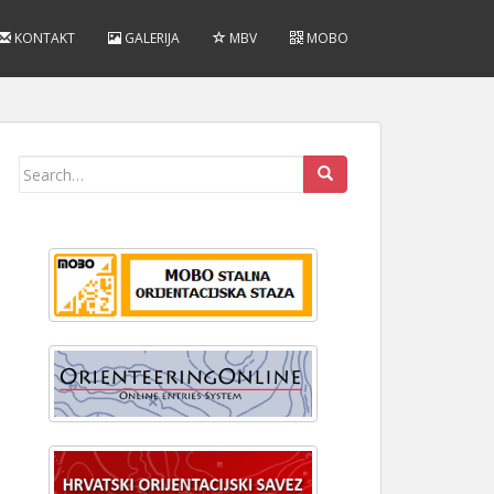
KONTAKT
GALERIJA
MBV
MOBO
Search
for: