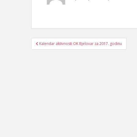
Navigacija
Kalendar aktivnosti OK Bjelovar za 2017. godinu
objava