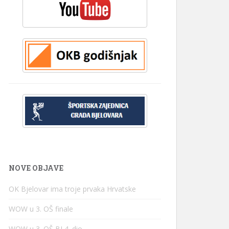
NOVE OBJAVE
OK Bjelovar ima troje prvaka Hrvatske
WOW u 3. OŠ finale
WOW u 3. OŠ BJ 4. dio