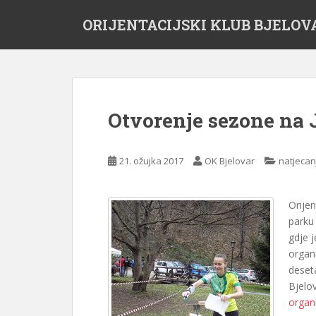
S
ORIJENTACIJSKI KLUB BJELOV
k
i
p
t
o
m
Otvorenje sezone na
a
i
n
21. ožujka 2017
OK Bjelovar
natjecan
c
o
n
Orije
t
parku
e
gdje 
n
organi
t
deset
Bjelo
organ