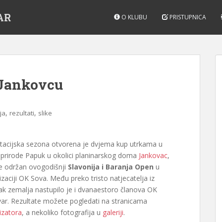
AR
O KLUBU
PRISTUPNICA
 Jankovcu
,
,
ja
rezultati
slike
ntacijska sezona otvorena je dvjema kup utrkama u
 prirode Papuk u okolici planinarskog doma
Jankovac
,
je održan ovogodišnji
Slavonija i Baranja Open
u
zaciji OK Sova. Među preko tristo natjecatelja iz
ak zemalja nastupilo je i dvanaestoro članova OK
var. Rezultate možete pogledati na stranicama
izatora
, a nekoliko fotografija u
galeriji
.