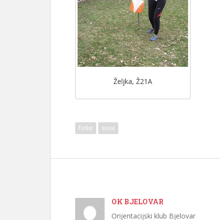
Željka, Ž21A
fotke
sova
OK BJELOVAR
Orijentacijski klub Bjelovar