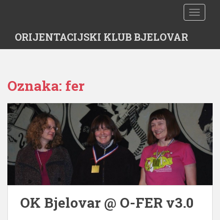
S
TOGGLE
k
i
ORIJENTACIJSKI KLUB BJELOVAR
p
t
o
m
Oznaka:
fer
a
i
n
c
o
n
t
e
n
t
OK Bjelovar @ O-FER v3.0