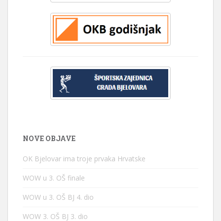
NOVE OBJAVE
OK Bjelovar ima troje prvaka Hrvatske
WOW u 3. OŠ finale
WOW u 3. OŠ BJ 4. dio
WOW 3. OŠ BJ 3. dio