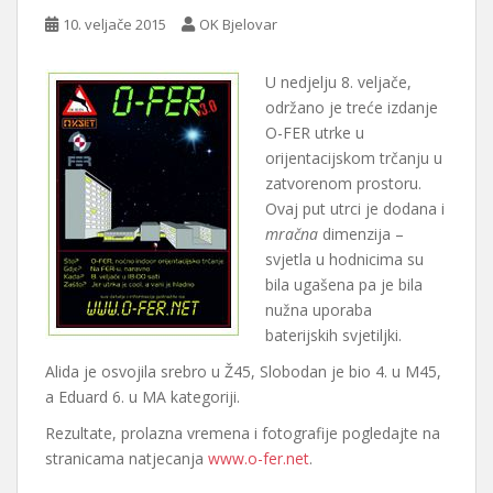
10. veljače 2015
OK Bjelovar
U nedjelju 8. veljače,
održano je treće izdanje
O-FER utrke u
orijentacijskom trčanju u
zatvorenom prostoru.
Ovaj put utrci je dodana i
mračna
dimenzija –
svjetla u hodnicima su
bila ugašena pa je bila
nužna uporaba
baterijskih svjetiljki.
Alida je osvojila srebro u Ž45, Slobodan je bio 4. u M45,
a Eduard 6. u MA kategoriji.
Rezultate, prolazna vremena i fotografije pogledajte na
stranicama natjecanja
www.o-fer.net
.