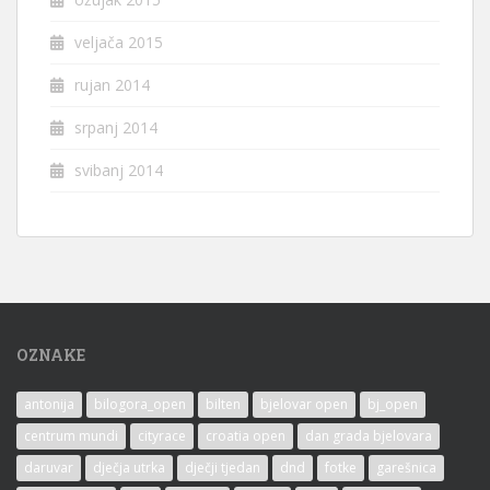
veljača 2015
rujan 2014
srpanj 2014
svibanj 2014
OZNAKE
antonija
bilogora_open
bilten
bjelovar open
bj_open
centrum mundi
cityrace
croatia open
dan grada bjelovara
daruvar
dječja utrka
dječji tjedan
dnd
fotke
garešnica