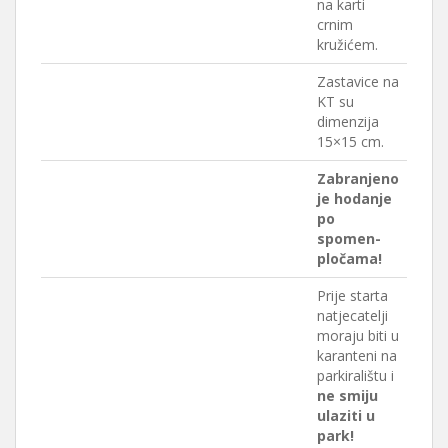
na karti
crnim
kružićem.
Zastavice na
KT su
dimenzija
15×15 cm.
Zabranjeno
je hodanje
po
spomen-
pločama!
Prije starta
natjecatelji
moraju biti u
karanteni na
parkiralištu i
ne smiju
ulaziti u
park!