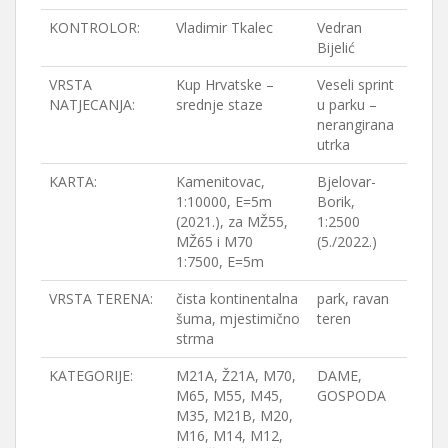
KONTROLOR:
Vladimir Tkalec
Vedran
Bijelić
VRSTA
Kup Hrvatske –
Veseli sprint
NATJECANJA:
srednje staze
u parku –
nerangirana
utrka
KARTA:
Kamenitovac,
Bjelovar-
1:10000, E=5m
Borik,
(2021.), za MŽ55,
1:2500
MŽ65 i M70
(5./2022.)
1:7500, E=5m
VRSTA TERENA:
čista kontinentalna
park, ravan
šuma, mjestimično
teren
strma
KATEGORIJE:
M21A, Ž21A, M70,
DAME,
M65, M55, M45,
GOSPODA
M35, M21B, M20,
M16, M14, M12,