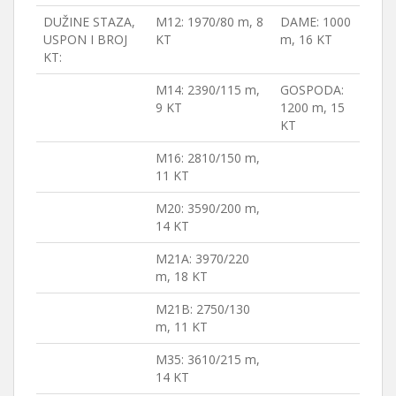
DUŽINE STAZA,
M12: 1970/80 m, 8
DAME: 1000
USPON I BROJ
KT
m, 16 KT
KT:
M14: 2390/115 m,
GOSPODA:
9 KT
1200 m, 15
KT
M16: 2810/150 m,
11 KT
M20: 3590/200 m,
14 KT
M21A: 3970/220
m, 18 KT
M21B: 2750/130
m, 11 KT
M35: 3610/215 m,
14 KT