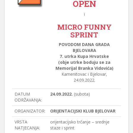
OPEN
i
MICRO FUNNY
SPRINT
POVODOM DANA GRADA
BJELOVARA
7. utrka Kupa Hrvatske
(obje utrke boduju se za
Memorijal Branka Vidovića)
Kamenitovac i Bjelovar,
24.09.2022.
DATUM
24.09.2022.
(subota)
ODRŽAVANJA:
ORGANIZATOR:
ORIJENTACIJSKI KLUB BJELOVAR
VRSTA
orijentacijsko trčanje – srednje
NATJECANJA:
staze i sprint