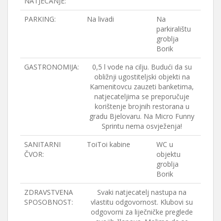
NATJECANJE:
PARKING:
Na livadi
Na
parkiralištu
groblja
Borik
GASTRONOMIJA:
0,5 l vode na cilju. Budući da su
obližnji ugostiteljski objekti na
Kamenitovcu zauzeti banketima,
natjecateljima se preporučuje
korištenje brojnih restorana u
gradu Bjelovaru. Na Micro Funny
Sprintu nema osvježenja!
SANITARNI
ToiToi kabine
WC u
ČVOR:
objektu
groblja
Borik
ZDRAVSTVENA
Svaki natjecatelj nastupa na
SPOSOBNOST:
vlastitu odgovornost. Klubovi su
odgovorni za liječničke preglede