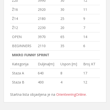
Ž20
3990
30
12
Ž16
2920
30
11
Ž14
2180
25
9
Ž12
2230
20
7
OPEN
3970
65
14
BEGINNERS
2110
35
6
MIKRO FUNNY SPRINT
Kategorija
Duljina[m]
Uspon [m]
Broj KT
Staza A
640
8
17
Staza B
400
4
12
Startna lista objavljena je na
OrienteeringOnline
.