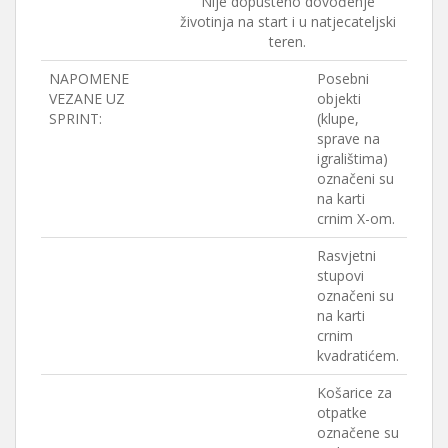
Nije dopušteno dovođenje
životinja na start i u natjecateljski
teren.
NAPOMENE
Posebni
VEZANE UZ
objekti
SPRINT:
(klupe,
sprave na
igralištima)
označeni su
na karti
crnim X-om.
Rasvjetni
stupovi
označeni su
na karti
crnim
kvadratićem.
Košarice za
otpatke
označene su