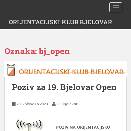
S
TOGGLE
k
i
ORIJENTACIJSKI KLUB BJELOVAR
p
t
o
m
Oznaka:
bj_open
a
i
n
c
o
n
Poziv za 19. Bjelovar Open
t
e
n
23. kolovoza 2023
OK Bjelovar
t
POZIV NA ORIJENTACIJSKU