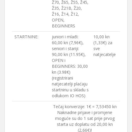
Ž70, Ž65, Ž55, Ž45,
Ž35, Ž21B, Ž20,
Ž16, Ž14, Ž12,
OPEN,
BEGINNERS
STARTNINE:
juniori i mlađi:
10,00 kn
60,00 kn (7,96€),
(1,33€) za
seniori i stariji:
sve
90,00 kn (11.95€),
natjecatelje
OPEN i
BEGINNERS: 30,00
kn (3.98€)
(registrirani
natjecatelji plaćaju
startninu u skladu s
odlukom IO HOS)
Tečaj konverzije: 1€ = 7,53450 kn
Naknadne prijave i promjene
moguće su do 1 sat prije prvog
starta uz doplatu od 20,00 kn
(2,66€)!