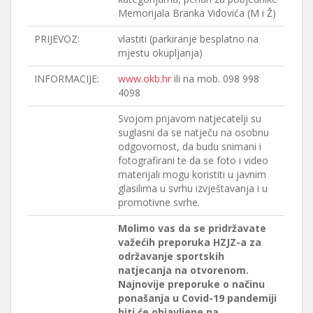
Memorijala Branka Vidovića (M i Ž)
PRIJEVOZ:
vlastiti (parkiranje besplatno na
mjestu okupljanja)
INFORMACIJE:
www.okb.hr
ili na mob. 098 998
4098
Svojom prijavom natjecatelji su
suglasni da se natječu na osobnu
odgovornost, da budu snimani i
fotografirani te da se foto i video
materijali mogu koristiti u javnim
glasilima u svrhu izvještavanja i u
promotivne svrhe.
Molimo vas da se pridržavate
važećih preporuka HZJZ-a za
održavanje sportskih
natjecanja na otvorenom.
Najnovije preporuke o načinu
ponašanja u Covid-19 pandemiji
biti će objavljene na