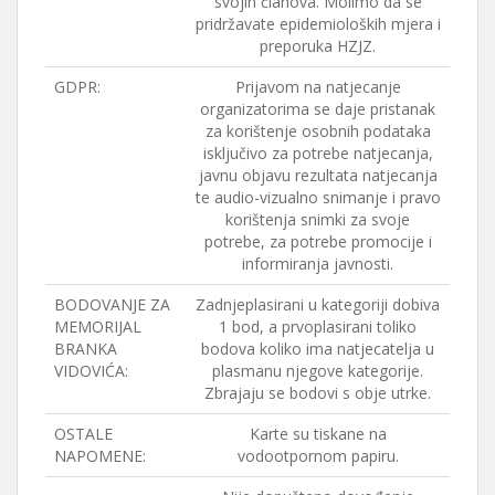
svojih članova. Molimo da se
pridržavate epidemioloških mjera i
preporuka HZJZ.
GDPR:
Prijavom na natjecanje
organizatorima se daje pristanak
za korištenje osobnih podataka
isključivo za potrebe natjecanja,
javnu objavu rezultata natjecanja
te audio-vizualno snimanje i pravo
korištenja snimki za svoje
potrebe, za potrebe promocije i
informiranja javnosti.
BODOVANJE ZA
Zadnjeplasirani u kategoriji dobiva
MEMORIJAL
1 bod, a prvoplasirani toliko
BRANKA
bodova koliko ima natjecatelja u
VIDOVIĆA:
plasmanu njegove kategorije.
Zbrajaju se bodovi s obje utrke.
OSTALE
Karte su tiskane na
NAPOMENE:
vodootpornom papiru.