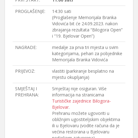
PROGLAŠENJE:
14:30 sati
(Proglašenje Memorijala Branka
Vidovića bit će 24.09.2023. nakon
zbrajanja rezultata “Bilogora Open”
i “19. Bjelovar Open”)
NAGRADE:
medalje za prva tri mjesta u svim
kategorijama, pehari za pobjednike
Memorijala Branka Vidovića
PRIJEVOZ:
vlastiti (parkiranje besplatno na
mjestu okupljanja)
SMJEŠTAJ I
Smještaj nije osiguran. Više
PREHRANA:
informacija na stranicama
Turističke zajednice Bilogora-
Bjelovar
.
Prehranu možete ugovoriti u
obližnjim ugostiteljskim objektima
ili u Bjelovaru (vodite računa da je
većina restorana u Bjelovaru
nedjeljom zatvorena).