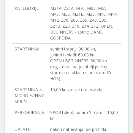
KATEGORIJE:
M21A, Ž21A, M70, M65, M55,
M45, M35, M21B, M20, M16, M14,
M12, Ž70, Ž65, Ž55, Ž45, Ž35,
Ž21B, Ž20, Ž16, Ž14, Ž12, OPEN,
BEGINNERS / sprint: DAME,
GOSPODA
STARTNINA:
seniori i stariji: 90,00 kn,
juniori i mlađi: 60,00 kn,
OPEN i BEGINNERS: 30,00 kn
(registrirani natjecatelji plaćaju
startninu u skladu s odlukom IO
HOS)
STARTNINA za
10,00 kn za sve natjecatelje
MICRO FUNNY
SPRINT:
PERFORIRANJE:
SPORTident, najam SI-card = 10,00
kn
UPLATE:
nakon natjecanja, po primitku