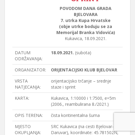
POVODOM DANA GRADA
BJELOVARA
7. utrka Kupa Hrvatske
(obje utrke boduju se za
Memorijal Branka Vidovića)
Kukavica, 18.09.2021.
DATUM
18.09.2021.
(subota)
ODRŽAVANJA:
ORGANIZATOR:
ORIJENTACIJSKI KLUB BJELOVAR
VRSTA
orijentacijsko trčanje – srednje
NATJECANJA:
staze i sprint
KARTA:
Kukavica, 1:10000 i 1:7500, e=5m
(2006., reambulirana 8./2021.)
OPIS TERENA:
čista kontinentalna šuma
MJESTO
SRC Kukavica (na cesti Bjelovar-
OKUPLJANJA:
Daruvar), koordinate: 45.781502N,