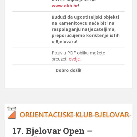
www.okb.hr
!
Budući da ugostiteljski objekti
na Kamenitovcu neće biti na
raspolaganju natjecateljima,
preporučujemo korištenje istih
u Bjelovaru!
Poziv u PDF obliku možete
preuzeti
ovdje
.
Dobro došli!
17. Bjelovar Open –