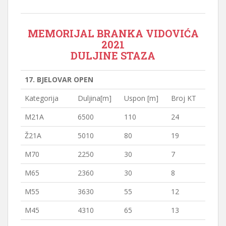
MEMORIJAL BRANKA VIDOVIĆA
2021
DULJINE STAZA
17. BJELOVAR OPEN
Kategorija
Duljina[m]
Uspon [m]
Broj KT
M21A
6500
110
24
Ž21A
5010
80
19
M70
2250
30
7
M65
2360
30
8
M55
3630
55
12
M45
4310
65
13