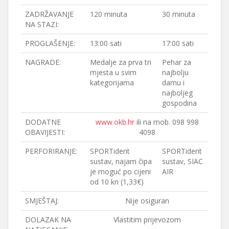
ZADRŽAVANJE
120 minuta
30 minuta
NA STAZI:
PROGLAŠENJE:
13:00 sati
17:00 sati
NAGRADE:
Medalje za prva tri
Pehar za
mjesta u svim
najbolju
kategorijama
damu i
najboljeg
gospodina
DODATNE
www.okb.hr
ili na mob. 098 998
OBAVIJESTI:
4098
PERFORIRANJE:
SPORTident
SPORTident
sustav, najam čipa
sustav, SIAC
je moguć po cijeni
AIR
od 10 kn (1,33€)
SMJEŠTAJ:
Nije osiguran
DOLAZAK NA
Vlastitim prijevozom