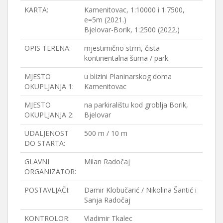
KARTA:
Kamenitovac, 1:10000 i 1:7500,
e=5m (2021.)
Bjelovar-Borik, 1:2500 (2022.)
OPIS TERENA:
mjestimično strm, čista
kontinentalna šuma / park
MJESTO
u blizini Planinarskog doma
OKUPLJANJA 1:
Kamenitovac
MJESTO
na parkiralištu kod groblja Borik,
OKUPLJANJA 2:
Bjelovar
UDALJENOST
500 m / 10 m
DO STARTA:
GLAVNI
Milan Radočaj
ORGANIZATOR:
POSTAVLJAČI:
Damir Klobučarić / Nikolina Šantić i
Sanja Radočaj
KONTROLOR:
Vladimir Tkalec