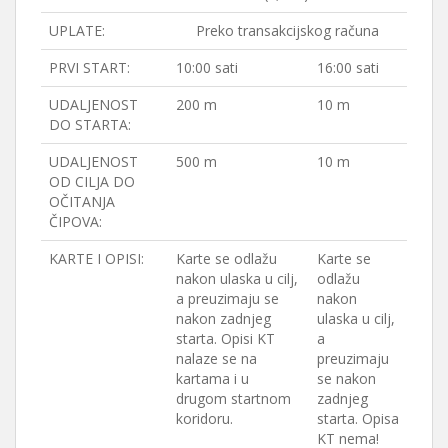
UPLATE:
Preko transakcijskog računa
PRVI START:
10:00 sati
16:00 sati
UDALJENOST
200 m
10 m
DO STARTA:
UDALJENOST
500 m
10 m
OD CILJA DO
OČITANJA
ČIPOVA:
KARTE I OPISI:
Karte se odlažu
Karte se
nakon ulaska u cilj,
odlažu
a preuzimaju se
nakon
nakon zadnjeg
ulaska u cilj,
starta. Opisi KT
a
nalaze se na
preuzimaju
kartama i u
se nakon
drugom startnom
zadnjeg
koridoru.
starta. Opisa
KT nema!