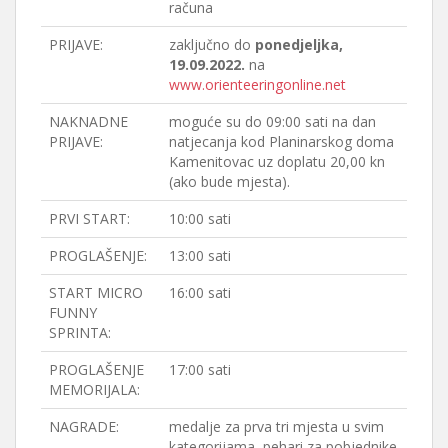
računa
PRIJAVE:
zaključno do
ponedjeljka,
19.09.2022.
na
www.orienteeringonline.net
NAKNADNE
moguće su do 09:00 sati na dan
PRIJAVE:
natjecanja kod Planinarskog doma
Kamenitovac uz doplatu 20,00 kn
(ako bude mjesta).
PRVI START:
10:00 sati
PROGLAŠENJE:
13:00 sati
START MICRO
16:00 sati
FUNNY
SPRINTA:
PROGLAŠENJE
17:00 sati
MEMORIJALA:
NAGRADE:
medalje za prva tri mjesta u svim
kategorijama, pehari za pobjednike