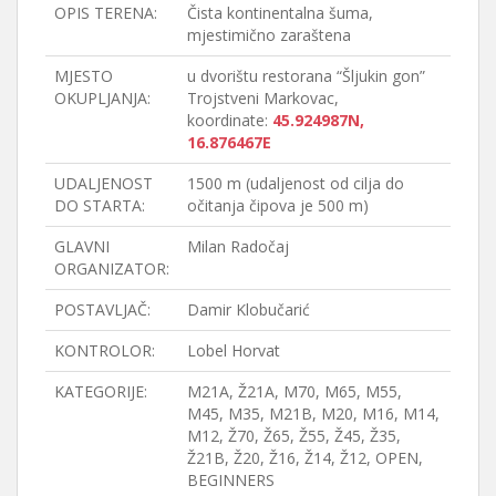
OPIS TERENA:
Čista kontinentalna šuma,
mjestimično zaraštena
MJESTO
u dvorištu restorana “Šljukin gon”
OKUPLJANJA:
Trojstveni Markovac,
koordinate:
45.924987N,
16.876467E
UDALJENOST
1500 m (udaljenost od cilja do
DO STARTA:
očitanja čipova je 500 m)
GLAVNI
Milan Radočaj
ORGANIZATOR:
POSTAVLJAČ:
Damir Klobučarić
KONTROLOR:
Lobel Horvat
KATEGORIJE:
M21A, Ž21A, M70, M65, M55,
M45, M35, M21B, M20, M16, M14,
M12, Ž70, Ž65, Ž55, Ž45, Ž35,
Ž21B, Ž20, Ž16, Ž14, Ž12, OPEN,
BEGINNERS