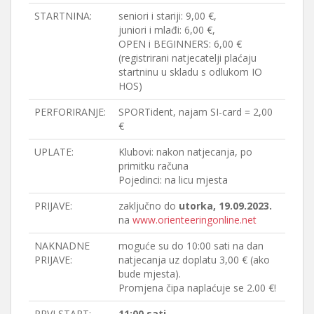
STARTNINA:
seniori i stariji: 9,00 €,
juniori i mlađi: 6,00 €,
OPEN i BEGINNERS: 6,00 €
(registrirani natjecatelji plaćaju
startninu u skladu s odlukom IO
HOS)
PERFORIRANJE:
SPORTident, najam SI-card = 2,00
€
UPLATE:
Klubovi: nakon natjecanja, po
primitku računa
Pojedinci: na licu mjesta
PRIJAVE:
zaključno do
utorka, 19.09.2023.
na
www.orienteeringonline.net
NAKNADNE
moguće su do 10:00 sati na dan
PRIJAVE:
natjecanja uz doplatu 3,00 € (ako
bude mjesta).
Promjena čipa naplaćuje se 2.00 €!
PRVI START:
11:00 sati