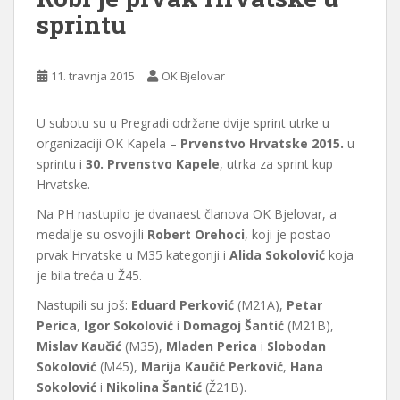
sprintu
11. travnja 2015
OK Bjelovar
U subotu su u Pregradi održane dvije sprint utrke u
organizaciji OK Kapela –
Prvenstvo Hrvatske 2015.
u
sprintu i
30. Prvenstvo Kapele
, utrka za sprint kup
Hrvatske.
Na PH nastupilo je dvanaest članova OK Bjelovar, a
medalje su osvojili
Robert Orehoci
, koji je postao
prvak Hrvatske u M35 kategoriji i
Alida Sokolović
koja
je bila treća u Ž45.
Nastupili su još:
Eduard Perković
(M21A),
Petar
Perica
,
Igor Sokolović
i
Domagoj Šantić
(M21B),
Mislav Kaučić
(M35),
Mladen Perica
i
Slobodan
Sokolović
(M45),
Marija Kaučić Perković
,
Hana
Sokolović
i
Nikolina Šantić
(Ž21B).