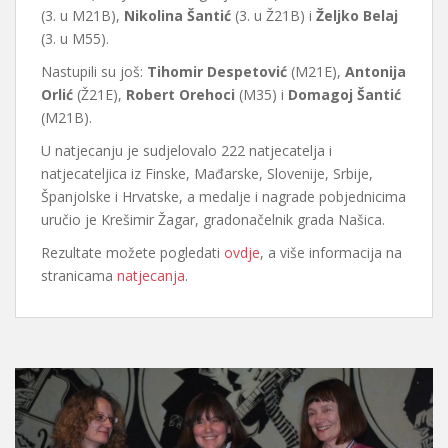
(3. u M21B),
Nikolina Šantić
(3. u Ž21B) i
Željko Belaj
(3. u M55).
Nastupili su još:
Tihomir Despetović
(M21E),
Antonija
Orlić
(Ž21E),
Robert Orehoci
(M35) i
Domagoj Šantić
(M21B).
U natjecanju je sudjelovalo 222 natjecatelja i
natjecateljica iz Finske, Mađarske, Slovenije, Srbije,
Španjolske i Hrvatske, a medalje i nagrade pobjednicima
uručio je Krešimir Žagar, gradonačelnik grada Našica.
Rezultate možete pogledati
ovdje
, a više informacija na
stranicama
natjecanja
.