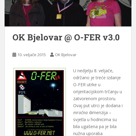
OK Bjelovar @ O-FER v3.0
10. veljače 2015
OK Bjelovar
U nedjelju 8. veljače,
održano je treće izdanje
O-FER utrke u
orijentacijskom trčanju u
zatvorenom prostoru.
Ovaj put utrci je dodana i
mračna
dimenzija –
svjetla u hodnicima su
bila ugašena pa je bila
nužna uporaba