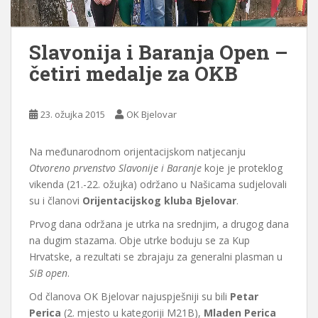
Slavonija i Baranja Open –
četiri medalje za OKB
23. ožujka 2015
OK Bjelovar
Na međunarodnom orijentacijskom natjecanju
Otvoreno prvenstvo Slavonije i Baranje
koje je proteklog
vikenda (21.-22. ožujka) održano u Našicama sudjelovali
su i članovi
Orijentacijskog kluba Bjelovar
.
Prvog dana održana je utrka na srednjim, a drugog dana
na dugim stazama. Obje utrke boduju se za Kup
Hrvatske, a rezultati se zbrajaju za generalni plasman u
SiB open
.
Od članova OK Bjelovar najuspješniji su bili
Petar
Perica
(2. mjesto u kategoriji M21B),
Mladen Perica