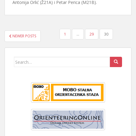
Antonija Orlić (Ž21A) i Petar Perica (M21B).
BROJEVI
1
…
29
30
NEWER POSTS
STRANICA
OBJAVA
Search
for: