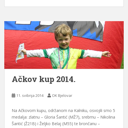
Ačkov kup 2014.
11. svibnja 2014
OK Bjelovar
Na Ačkovom kupu, održanom na Kalniku, osvojili smo 5
medalja: zlatnu – Gloria Šantić (MŽ7), srebrnu – Nikolina
Šantić (Ž21B) i Željko Belaj (M55) te brončanu –