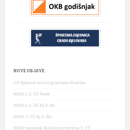
NOVE OBJAVE
OK Bjelovar ima troje prvaka Hrvatske
WOW u 3. OŠ finale
WOW u 3. OŠ BJ 4. dio
WOW 3. OŠ BJ 3. dio
WOW nastavak školskog prvenstva 3. OŠ