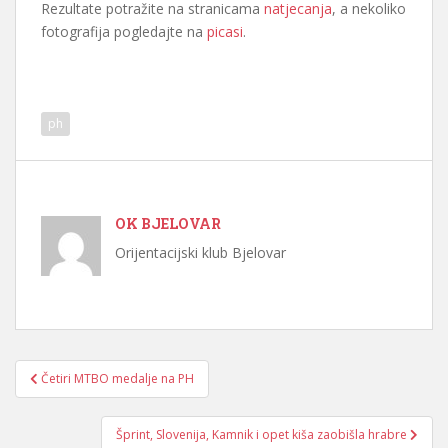
Rezultate potražite na stranicama
natjecanja
, a nekoliko
fotografija pogledajte na
picasi
.
ph
OK BJELOVAR
Orijentacijski klub Bjelovar
Navigacija
Četiri MTBO medalje na PH
objava
Šprint, Slovenija, Kamnik i opet kiša zaobišla hrabre