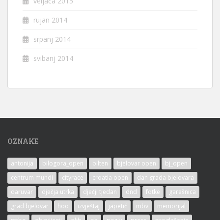
veljača 2015
rujan 2014
srpanj 2014
svibanj 2014
OZNAKE
antonija
bilogora_open
bilten
bjelovar open
bj_open
centrum mundi
cityrace
croatia open
dan grada bjelovara
daruvar
dječja utrka
dječji tjedan
dnd
fotke
garešnica
grad bjelovar
hoo
izvještaj
japetić
mbv
memorijal