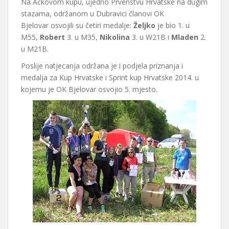
Na Ačkovom kupu, ujedno Prvenstvu Hrvatske na dugim
stazama, održanom u Dubravici članovi OK
Bjelovar osvojili su četiri medalje:
Željko
je bio 1. u
M55,
Robert
3. u M35,
Nikolina
3. u W21B i
Mladen
2.
u M21B.
Poslije natjecanja održana je i podjela priznanja i
medalja za Kup Hrvatske i Sprint kup Hrvatske 2014. u
kojemu je OK Bjelovar osvojio 5. mjesto.