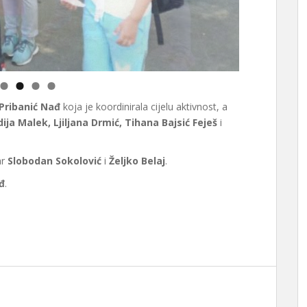
Pribanić Nađ
koja je koordinirala cijelu aktivnost, a
dija Malek, Ljiljana Drmić, Tihana Bajsić Feješ
i
ar
Slobodan Sokolović
i
Željko Belaj
.
đ
.