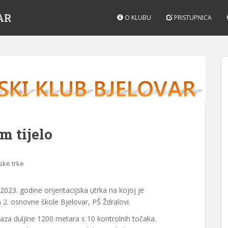
AR
O KLUBU
PRISTUPNICA
 tijelo
ske trke
023. godine orijentacijska utrka na kojoj je
a 2. osnovne škole Bjelovar, PŠ Ždralovi.
taza duljine 1200 metara s 10 kontrolnih točaka.