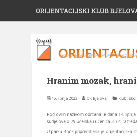
S
ORIJENTACIJSKI KLUB BJELOV
k
i
p
t
o
m
a
i
n
c
Hranim mozak, hranim
o
n
t
,
15. lipnja 2023
OK Bjelovar
klub
škol
e
n
Pod ovim nazivom održana je dana 14. lipnja 2
t
sudjelovalo 79 učenika i učenica 3. i 4. razred
U parku Borik pripremljena je orijentacijska s