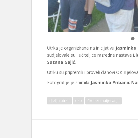
Utrka je organizirana na inicijativu
Jasminke 
sudjelovale su i učiteljice razredne nastave
Li
Suzana Gajić
.
Utrku su pripremili i proveli članovi OK Bjelov
Fotografije je snimila
Jasminka Pribanić Na
dječja utrka
okb
školsko natjecanje