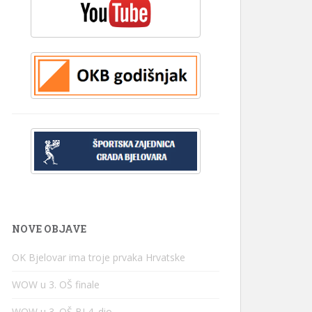
NOVE OBJAVE
OK Bjelovar ima troje prvaka Hrvatske
WOW u 3. OŠ finale
WOW u 3. OŠ BJ 4. dio