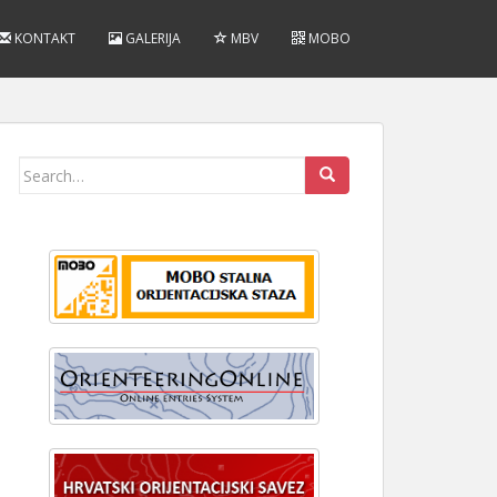
KONTAKT
GALERIJA
MBV
MOBO
Search
for: