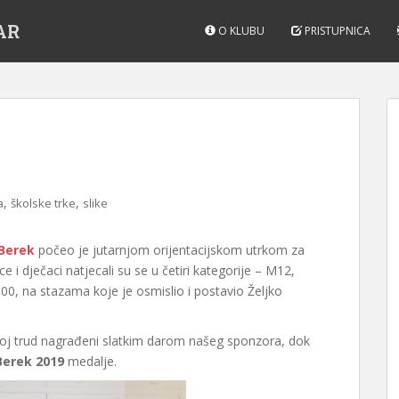
AR
O KLUBU
PRISTUPNICA
,
,
a
školske trke
slike
 Berek
počeo je jutarnjom orijentacijskom utrkom za
e i dječaci natjecali su se u četiri kategorije – M12,
000, na stazama koje je osmislio i postavio Željko
 svoj trud nagrađeni slatkim darom našeg sponzora, dok
Berek 2019
medalje.