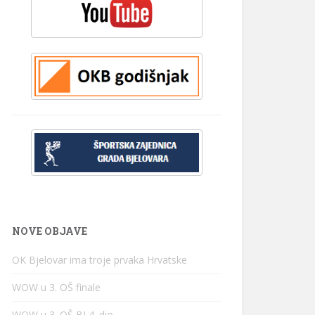
NOVE OBJAVE
OK Bjelovar ima troje prvaka Hrvatske
WOW u 3. OŠ finale
WOW u 3. OŠ BJ 4. dio