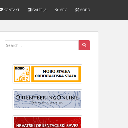
KONTAKT
GALERIJA
MBV
MOBO
Search
for: