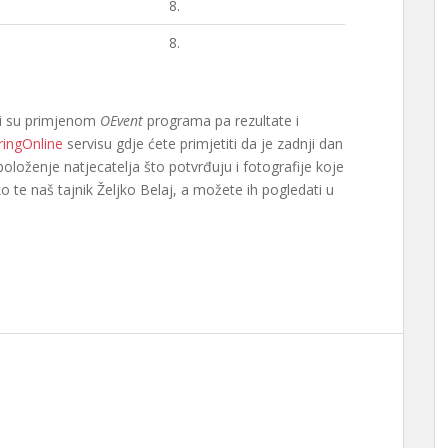
8.
8.
eni su primjenom
OEvent
programa pa rezultate i
ringOnline
servisu gdje ćete primjetiti da je zadnji dan
položenje natjecatelja što potvrđuju i fotografije koje
ko te naš tajnik Željko Belaj, a možete ih pogledati u