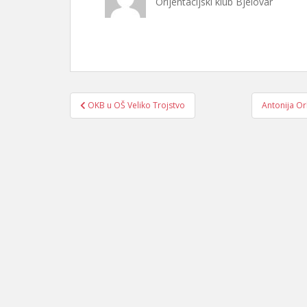
Orijentacijski klub Bjelovar
Navigacija
OKB u OŠ Veliko Trojstvo
Antonija Or
objava