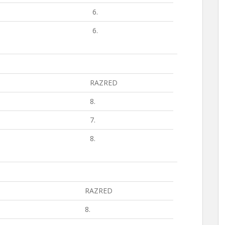
6.
6.
RAZRED
8.
7.
8.
RAZRED
8.