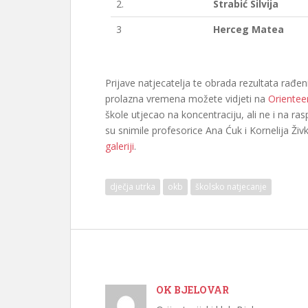
2.
Strabić Silvija
3
Herceg Matea
Prijave natjecatelja te obrada rezultata rađ
prolazna vremena možete vidjeti na
Orientee
škole utjecao na koncentraciju, ali ne i na ras
su snimile profesorice Ana Ćuk i Kornelija Živ
galeriji
.
dječja utrka
okb
školsko natjecanje
OK BJELOVAR