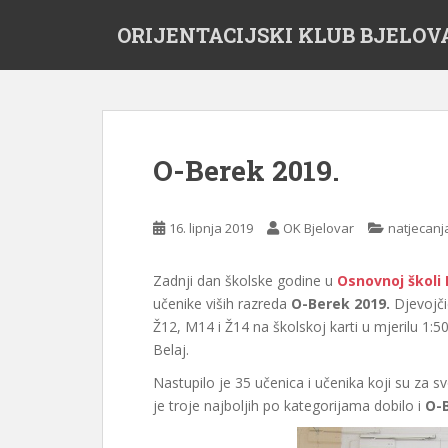
S
ORIJENTACIJSKI KLUB BJELOV
k
i
p
t
o
m
O-Berek 2019.
a
i
n
16. lipnja 2019
OK Bjelovar
natjecanj
c
o
Zadnji dan školske godine u
Osnovnoj školi
n
učenike viših razreda
O-Berek 2019.
Djevojčic
t
Ž12, M14 i Ž14 na školskoj karti u mjerilu 1:5
e
Belaj.
n
t
Nastupilo je 35 učenica i učenika koji su za
je troje najboljih po kategorijama dobilo i
O-