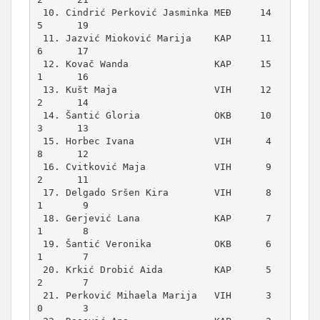
 10. Cindrić Perković Jasminka MEÐ     14      
5      19

 11. Jazvić Mioković Marija    KAP     11      
6      17

 12. Kovač Wanda               KAP     15      
1      16

 13. Kušt Maja                 VIH     12      
2      14

 14. Šantić Gloria             OKB     10      
3      13

 15. Horbec Ivana              VIH      4      
8      12

 16. Cvitković Maja            VIH      9      
2      11

 17. Delgado Sršen Kira        VIH      8      
1       9

 18. Gerjević Lana             KAP      7      
1       8

 19. Šantić Veronika           OKB      6      
1       7

 20. Krkić Drobić Aida         KAP      5      
2       7

 21. Perković Mihaela Marija   VIH      3      
0       3
