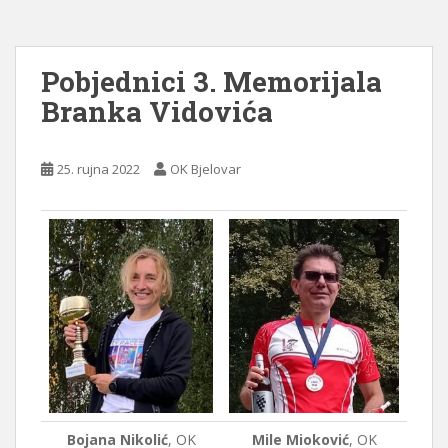
Pobjednici 3. Memorijala
Branka Vidovića
25. rujna 2022
OK Bjelovar
Bojana Nikolić
, OK
Mile Mioković
, OK