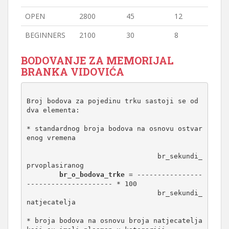
OPEN
2800
45
12
BEGINNERS
2100
30
8
BODOVANJE ZA MEMORIJAL
BRANKA VIDOVIĆA
Broj bodova za pojedinu trku sastoji se od 
dva elementa:

* standardnog broja bodova na osnovu ostvar
enog vremena

				br_sekundi_
prvoplasiranog

br_o_bodova_trke
 = ----------------
--------------------- * 100

				br_sekundi_
natjecatelja

* broja bodova na osnovu broja natjecatelja 