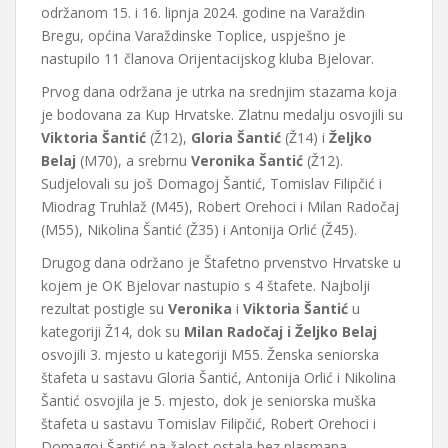
održanom 15. i 16. lipnja 2024. godine na Varaždin
Bregu, općina Varaždinske Toplice, uspješno je
nastupilo 11 članova Orijentacijskog kluba Bjelovar.
Prvog dana održana je utrka na srednjim stazama koja
je bodovana za Kup Hrvatske. Zlatnu medalju osvojili su
Viktoria Šantić
(Ž12),
Gloria Šantić
(Ž14) i
Željko
Belaj
(M70), a srebrnu
Veronika Šantić
(Ž12).
Sudjelovali su još Domagoj Šantić, Tomislav Filipčić i
Miodrag Truhlaž (M45), Robert Orehoci i Milan Radočaj
(M55), Nikolina Šantić (Ž35) i Antonija Orlić (Ž45).
Drugog dana održano je Štafetno prvenstvo Hrvatske u
kojem je OK Bjelovar nastupio s 4 štafete. Najbolji
rezultat postigle su
Veronika
i
Viktoria Šantić
u
kategoriji Ž14, dok su
Milan Radočaj i Željko Belaj
osvojili 3. mjesto u kategoriji M55. Ženska seniorska
štafeta u sastavu Gloria Šantić, Antonija Orlić i Nikolina
Šantić osvojila je 5. mjesto, dok je seniorska muška
štafeta u sastavu Tomislav Filipčić, Robert Orehoci i
Domagoj Šantić na žalost ostala bez plasmana.