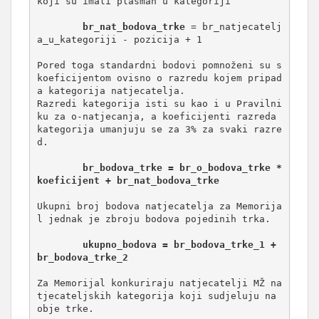
koji su imali plasman u kategoriji

br_nat_bodova_trke
 = br_natjecatelj
a_u_kategoriji - pozicija + 1

Pored toga standardni bodovi pomnoženi su s 
koeficijentom ovisno o razredu kojem pripad
a kategorija natjecatelja.

Razredi kategorija isti su kao i u Pravilni
ku za o-natjecanja, a koeficijenti razreda 
kategorija umanjuju se za 3% za svaki razre
d.

br_bodova_trke = br_o_bodova_trke * 
koeficijent + br_nat_bodova_trke
Ukupni broj bodova natjecatelja za Memorija
l jednak je zbroju bodova pojedinih trka.

ukupno_bodova = br_bodova_trke_1 + 
br_bodova_trke_2
Za Memorijal konkuriraju natjecatelji MŽ na
tjecateljskih kategorija koji sudjeluju na 
obje trke.
