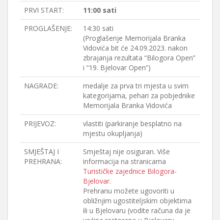
PRVI START:
11:00 sati
PROGLAŠENJE:
14:30 sati
(Proglašenje Memorijala Branka
Vidovića bit će 24.09.2023. nakon
zbrajanja rezultata “Bilogora Open”
i “19. Bjelovar Open”)
NAGRADE:
medalje za prva tri mjesta u svim
kategorijama, pehari za pobjednike
Memorijala Branka Vidovića
PRIJEVOZ:
vlastiti (parkiranje besplatno na
mjestu okupljanja)
SMJEŠTAJ I
Smještaj nije osiguran. Više
PREHRANA:
informacija na stranicama
Turističke zajednice Bilogora-
Bjelovar
.
Prehranu možete ugovoriti u
obližnjim ugostiteljskim objektima
ili u Bjelovaru (vodite računa da je