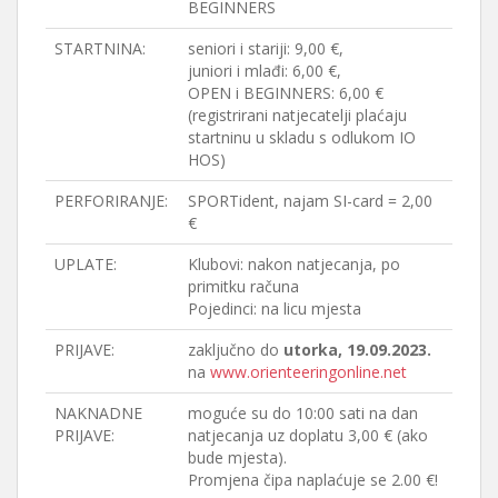
BEGINNERS
STARTNINA:
seniori i stariji: 9,00 €,
juniori i mlađi: 6,00 €,
OPEN i BEGINNERS: 6,00 €
(registrirani natjecatelji plaćaju
startninu u skladu s odlukom IO
HOS)
PERFORIRANJE:
SPORTident, najam SI-card = 2,00
€
UPLATE:
Klubovi: nakon natjecanja, po
primitku računa
Pojedinci: na licu mjesta
PRIJAVE:
zaključno do
utorka, 19.09.2023.
na
www.orienteeringonline.net
NAKNADNE
moguće su do 10:00 sati na dan
PRIJAVE:
natjecanja uz doplatu 3,00 € (ako
bude mjesta).
Promjena čipa naplaćuje se 2.00 €!