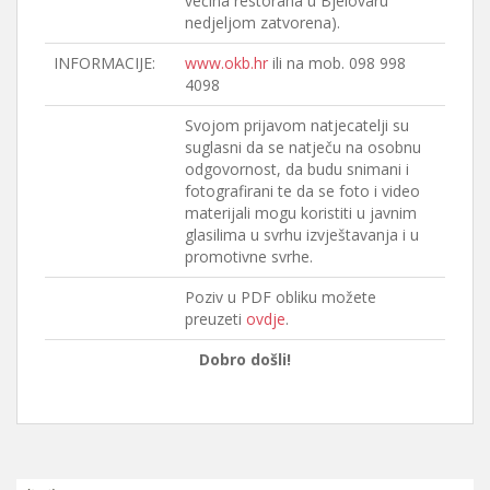
većina restorana u Bjelovaru
nedjeljom zatvorena).
INFORMACIJE:
www.okb.hr
ili na mob. 098 998
4098
Svojom prijavom natjecatelji su
suglasni da se natječu na osobnu
odgovornost, da budu snimani i
fotografirani te da se foto i video
materijali mogu koristiti u javnim
glasilima u svrhu izvještavanja i u
promotivne svrhe.
Poziv u PDF obliku možete
preuzeti
ovdje
.
Dobro došli!