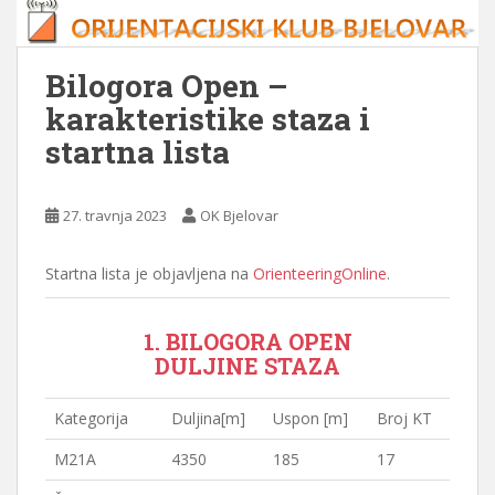
Bilogora Open –
karakteristike staza i
startna lista
27. travnja 2023
OK Bjelovar
Startna lista je objavljena na
OrienteeringOnline
.
1. BILOGORA OPEN
DULJINE STAZA
Kategorija
Duljina[m]
Uspon [m]
Broj KT
M21A
4350
185
17