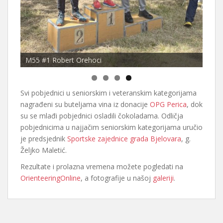
M55 #1 Robert Orehoci
Svi pobjednici u seniorskim i veteranskim kategorijama
nagrađeni su buteljama vina iz donacije
OPG Perica
, dok
su se mlađi pobjednici osladili čokoladama. Odličja
pobjednicima u najjačim seniorskim kategorijama uručio
je predsjednik
Sportske zajednice grada Bjelovara
, g.
Željko Maletić.
Rezultate i prolazna vremena možete pogledati na
OrienteeringOnline
, a fotografije u našoj
galeriji
.