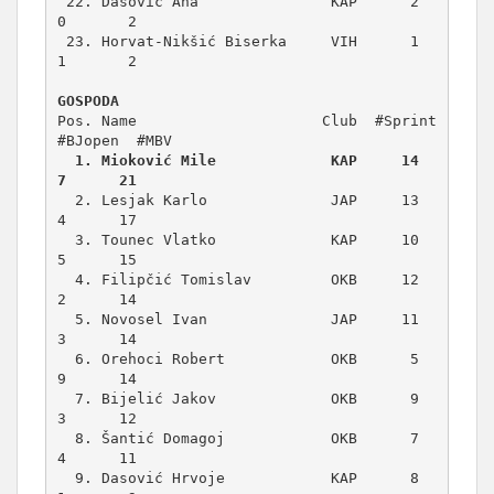
 22. Dasović Ana               KAP      2      
0       2

 23. Horvat-Nikšić Biserka     VIH      1      
1       2

GOSPODA
Pos. Name                     Club  #Sprint 
  1. Mioković Mile             KAP     14      
7      21
  2. Lesjak Karlo              JAP     13      
4      17

  3. Tounec Vlatko             KAP     10      
5      15

  4. Filipčić Tomislav         OKB     12      
2      14

  5. Novosel Ivan              JAP     11      
3      14

  6. Orehoci Robert            OKB      5      
9      14

  7. Bijelić Jakov             OKB      9      
3      12

  8. Šantić Domagoj            OKB      7      
4      11

  9. Dasović Hrvoje            KAP      8      