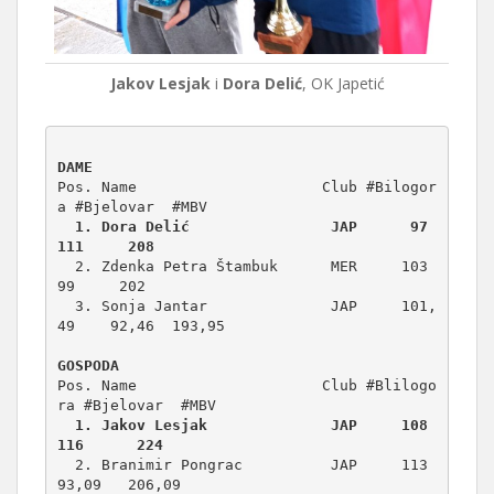
Jakov Lesjak
i
Dora Delić
, OK Japetić
DAME
Pos. Name                     Club #Bilogor
  1. Dora Delić                JAP      97      
111     208
  2. Zdenka Petra Štambuk      MER     103       
99     202

  3. Sonja Jantar              JAP     101,
49    92,46  193,95

GOSPODA
Pos. Name                     Club #Blilogo
  1. Jakov Lesjak              JAP     108      
116      224
  2. Branimir Pongrac          JAP     113       
93,09   206,09
