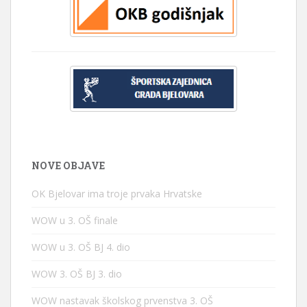
NOVE OBJAVE
OK Bjelovar ima troje prvaka Hrvatske
WOW u 3. OŠ finale
WOW u 3. OŠ BJ 4. dio
WOW 3. OŠ BJ 3. dio
WOW nastavak školskog prvenstva 3. OŠ