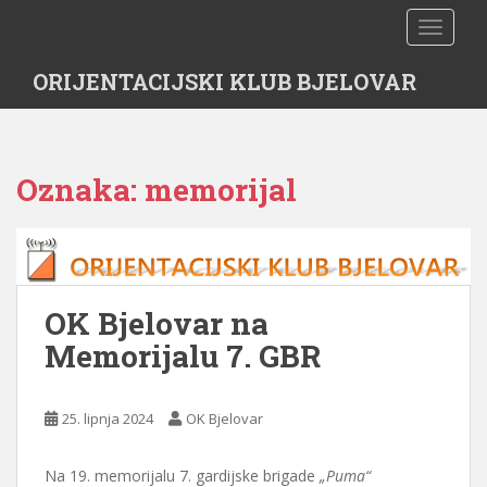
S
TOGGLE
k
i
ORIJENTACIJSKI KLUB BJELOVAR
p
t
o
m
Oznaka:
memorijal
a
i
n
c
o
n
OK Bjelovar na
t
Memorijalu 7. GBR
e
n
t
25. lipnja 2024
OK Bjelovar
Na 19. memorijalu 7. gardijske brigade
„Puma“