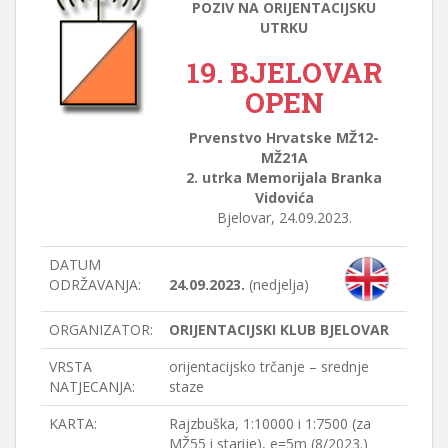
POZIV NA ORIJENTACIJSKU
UTRKU
19. BJELOVAR
OPEN
Prvenstvo Hrvatske MŽ12-
MŽ21A
2. utrka Memorijala Branka
Vidovića
Bjelovar, 24.09.2023.
DATUM
ODRŽAVANJA:
24.09.2023.
(nedjelja)
ORGANIZATOR:
ORIJENTACIJSKI KLUB BJELOVAR
VRSTA
orijentacijsko trčanje – srednje
NATJECANJA:
staze
KARTA:
Rajzbuška, 1:10000 i 1:7500 (za
MŽ55 i starije), e=5m (8/2023.)