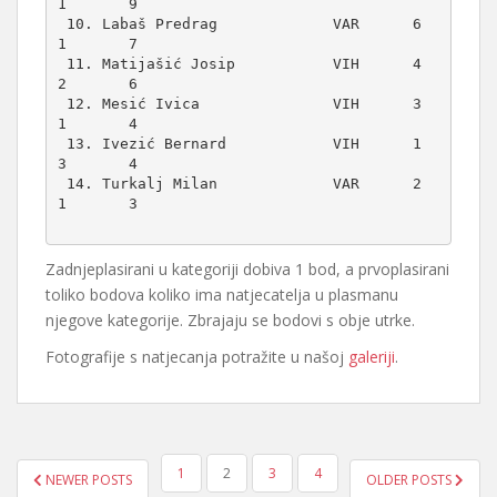
1       9

 10. Labaš Predrag             VAR      6      
1       7

 11. Matijašić Josip           VIH      4      
2       6

 12. Mesić Ivica               VIH      3      
1       4

 13. Ivezić Bernard            VIH      1      
3       4

 14. Turkalj Milan             VAR      2      
1       3

Zadnjeplasirani u kategoriji dobiva 1 bod, a prvoplasirani
toliko bodova koliko ima natjecatelja u plasmanu
njegove kategorije. Zbrajaju se bodovi s obje utrke.
Fotografije s natjecanja potražite u našoj
galeriji
.
BROJEVI
1
2
3
4
NEWER POSTS
OLDER POSTS