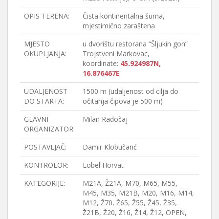
OPIS TERENA:
Čista kontinentalna šuma,
mjestimično zaraštena
MJESTO
u dvorištu restorana “Šljukin gon”
OKUPLJANJA:
Trojstveni Markovac,
koordinate:
45.924987N,
16.876467E
UDALJENOST
1500 m (udaljenost od cilja do
DO STARTA:
očitanja čipova je 500 m)
GLAVNI
Milan Radočaj
ORGANIZATOR:
POSTAVLJAČ:
Damir Klobučarić
KONTROLOR:
Lobel Horvat
KATEGORIJE:
M21A, Ž21A, M70, M65, M55,
M45, M35, M21B, M20, M16, M14,
M12, Ž70, Ž65, Ž55, Ž45, Ž35,
Ž21B, Ž20, Ž16, Ž14, Ž12, OPEN,