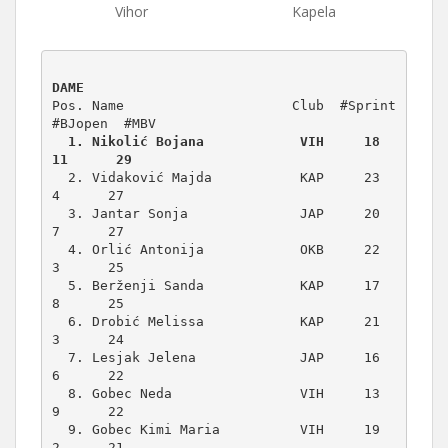
Vihor
Kapela
DAME
Pos. Name                     Club  #Sprint 
  1. Nikolić Bojana            VIH     18     
11      29
  2. Vidaković Majda           KAP     23      
4      27

  3. Jantar Sonja              JAP     20      
7      27

  4. Orlić Antonija            OKB     22      
3      25

  5. Berženji Sanda            KAP     17      
8      25

  6. Drobić Melissa            KAP     21      
3      24

  7. Lesjak Jelena             JAP     16      
6      22

  8. Gobec Neda                VIH     13      
9      22

  9. Gobec Kimi Maria          VIH     19      
2      21
