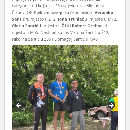
kategorije od kojih je 126 uspješno završilo utrku.
Članovi OK Bjelovar osvojili su četiri odličja:
Veronika
Šantić 1.
mjesto u Ž12,
Jona Truhlaž 3.
mjesto u M12,
Gloria Šantić 1.
mjesto u Ž14 i
Robert Orehoci 1.
mjesto u M55. Nastupili su još Viktoria Šantić u Ž12,
Nikolina Šantić u Ž35 i Domagoj Šantić u M45.