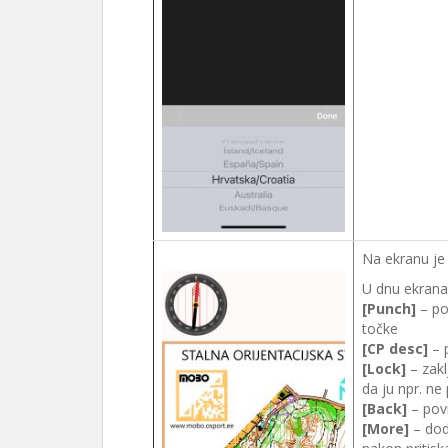
Na ekranu je 
U dnu ekrana
[Punch]
– po
točke
[CP desc]
– p
[Lock]
– zakl
da ju npr. ne
[Back]
– povr
[More]
– dod