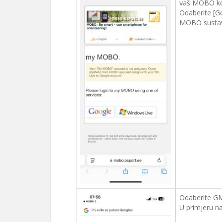
vaš MOBO kori
Odaberite [G
MOBO susta
Odaberite GM
U primjeru na