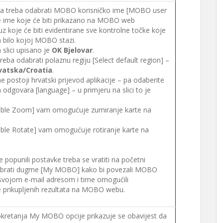
a treba odabrati MOBO korisničko ime [MOBO user
e ime koje će biti prikazano na MOBO web
uz koje će biti evidentirane sve kontrolne točke koje
 bilo kojoj MOBO stazi.
 slici upisano je
OK Bjelovar
.
eba odabrati polaznu regiju [Select default region] –
vatska/Croatia
.
e postoji hrvatski prijevod aplikacije – pa odaberite
m odgovara [language] – u primjeru na slici to je
able Zoom] vam omogućuje zumiranje karte na
able Rotate] vam omogućuje rotiranje karte na
 popunili postavke treba se vratiti na početni
dabrati dugme [My MOBO] kako bi povezali MOBO
 svojom e-mail adresom i time omogućili
e prikupljenih rezultata na MOBO webu.
kretanja My MOBO opcije prikazuje se obavijest da