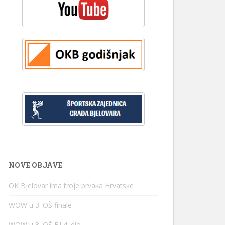
NOVE OBJAVE
OK Bjelovar ima troje prvaka Hrvatske
WOW u 3. OŠ finale
WOW u 3. OŠ BJ 4. dio