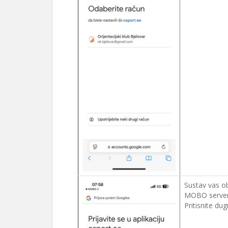
Sustav vas o
MOBO servero
Pritisnite du