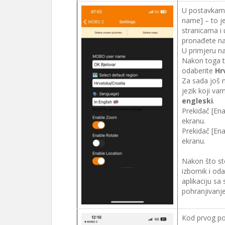
U postavkam
name] – to j
stranicama i 
pronađete na
U primjeru na
Nakon toga tr
odaberite
Hr
Za sada još n
jezik koji va
engleski
.
Prekidač [En
ekranu.
Prekidač [En
ekranu.
Nakon što ste
izbornik i o
aplikaciju sa
pohranjivanj
Kod prvog po