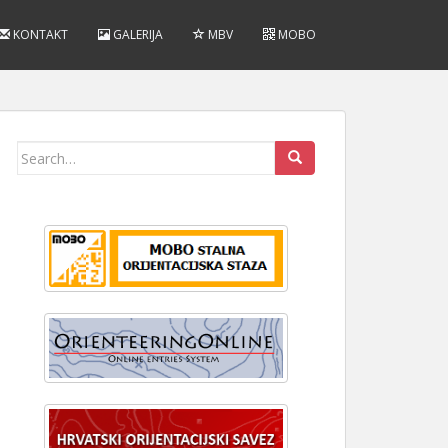
KONTAKT
GALERIJA
MBV
MOBO
Search
for: