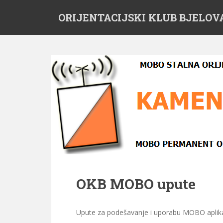
S
ORIJENTACIJSKI KLUB BJELOV
k
i
p
t
o
m
a
i
n
c
o
n
t
e
n
OKB MOBO upute
t
Upute za podešavanje i uporabu MOBO aplika