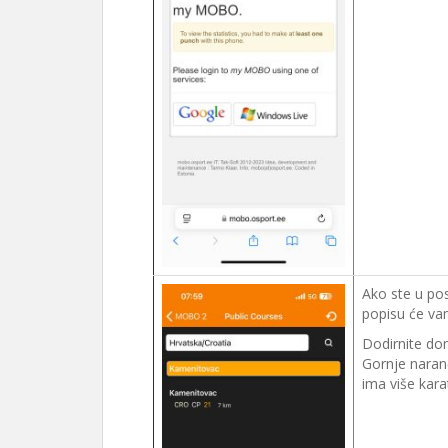
Ako ste u po
popisu će va
Dodirnite don
Gornje naranč
ima više karat