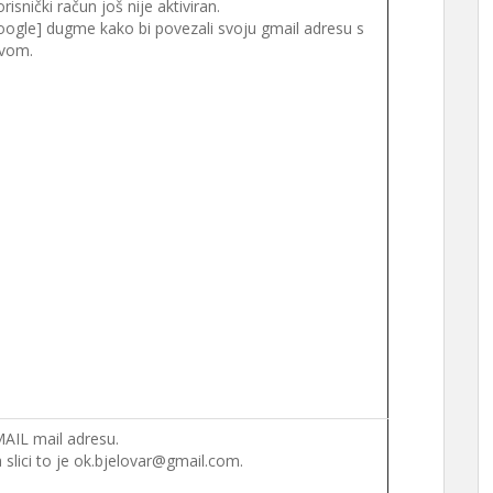
snički račun još nije aktiviran.
oogle] dugme kako bi povezali svoju gmail adresu s
vom.
AIL mail adresu.
 slici to je ok.bjelovar@gmail.com.