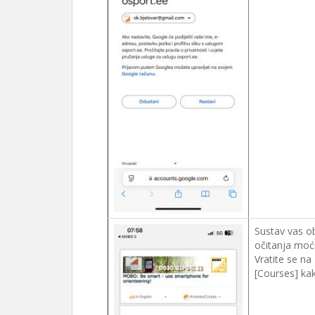
Sustav vas o
očitanja moći
Vratite se na
[Courses] kak