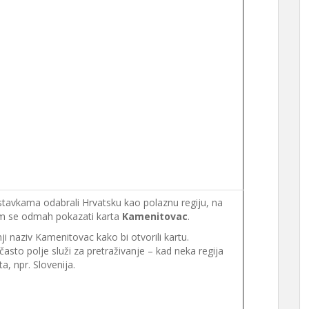
stavkama odabrali Hrvatsku kao polaznu regiju, na
m se odmah pokazati karta
Kamenitovac
.
ji naziv Kamenitovac kako bi otvorili kartu.
asto polje služi za pretraživanje – kad neka regija
a, npr. Slovenija.