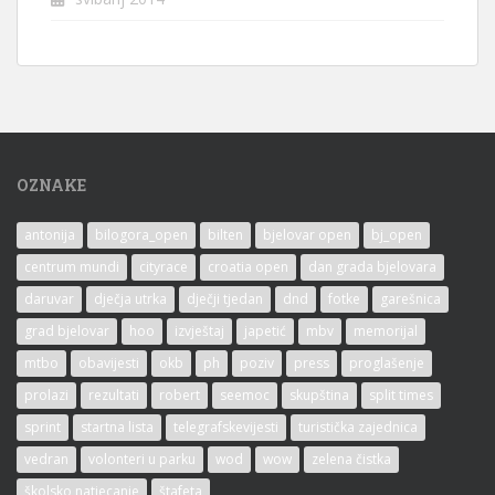
OZNAKE
antonija
bilogora_open
bilten
bjelovar open
bj_open
centrum mundi
cityrace
croatia open
dan grada bjelovara
daruvar
dječja utrka
dječji tjedan
dnd
fotke
garešnica
grad bjelovar
hoo
izvještaj
japetić
mbv
memorijal
mtbo
obavijesti
okb
ph
poziv
press
proglašenje
prolazi
rezultati
robert
seemoc
skupština
split times
sprint
startna lista
telegrafskevijesti
turistička zajednica
vedran
volonteri u parku
wod
wow
zelena čistka
školsko natjecanje
štafeta