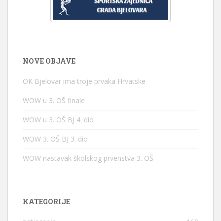
NOVE OBJAVE
OK Bjelovar ima troje prvaka Hrvatske
WOW u 3. OŠ finale
WOW u 3. OŠ BJ 4. dio
WOW 3. OŠ BJ 3. dio
WOW nastavak školskog prvenstva 3. OŠ
KATEGORIJE