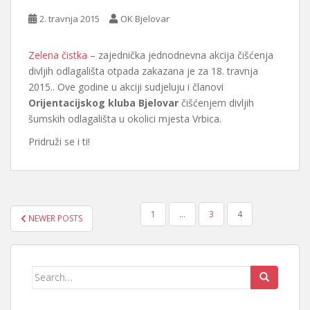
2. travnja 2015
OK Bjelovar
Zelena čistka
– zajednička jednodnevna akcija čišćenja
divljih odlagališta otpada zakazana je za 18. travnja
2015.. Ove godine u akciji sudjeluju i članovi
Orijentacijskog kluba Bjelovar
čišćenjem divljih
šumskih odlagališta u okolici mjesta Vrbica.
Pridruži se i ti!
BROJEVI
1
…
3
4
NEWER POSTS
STRANICA
OBJAVA
Search
for: