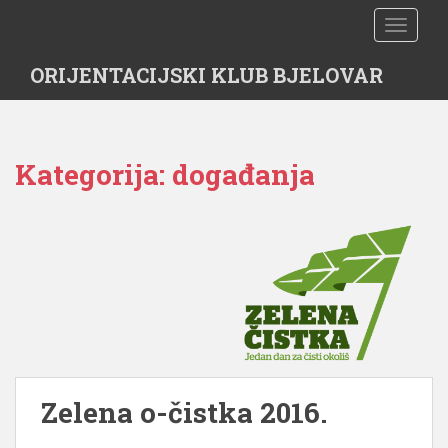
S
TOGGLE
k
i
ORIJENTACIJSKI KLUB BJELOVAR
p
t
o
m
Kategorija:
događanja
a
i
n
c
o
n
t
e
n
t
Zelena o-čistka 2016.